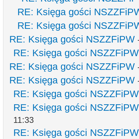
RE: Księga gości NSZZFiP
RE: Księga gości NSZZFiP
RE: Księga gości NSZZFiPW
RE: Księga gości NSZZFiPW
RE: Księga gości NSZZFiPW
RE: Księga gości NSZZFiPW
RE: Księga gości NSZZFiPW
RE: Księga gości NSZZFiPW
11:33
RE: Księga gości NSZZFiPW