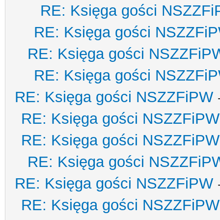
RE: Księga gości NSZZF
RE: Księga gości NSZZFi
RE: Księga gości NSZZFiP
RE: Księga gości NSZZFi
RE: Księga gości NSZZFiPW
RE: Księga gości NSZZFiPW
RE: Księga gości NSZZFiPW
RE: Księga gości NSZZFiP
RE: Księga gości NSZZFiPW
RE: Księga gości NSZZFiPW