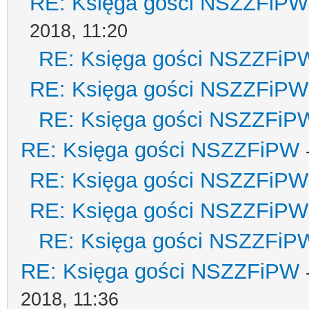
RE: Księga gości NSZZFiPW
2018, 11:20
RE: Księga gości NSZZFiP
RE: Księga gości NSZZFiPW
RE: Księga gości NSZZFiP
RE: Księga gości NSZZFiPW
RE: Księga gości NSZZFiPW
RE: Księga gości NSZZFiPW
RE: Księga gości NSZZFiP
RE: Księga gości NSZZFiPW
2018, 11:36