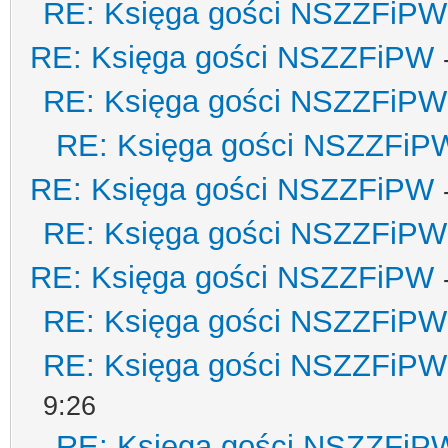
RE: Księga gości NSZZFiPW
RE: Księga gości NSZZFiPW
RE: Księga gości NSZZFiPW
RE: Księga gości NSZZFiP
RE: Księga gości NSZZFiPW
RE: Księga gości NSZZFiPW
RE: Księga gości NSZZFiPW
RE: Księga gości NSZZFiPW
RE: Księga gości NSZZFiPW
9:26
RE: Księga gości NSZZFiP