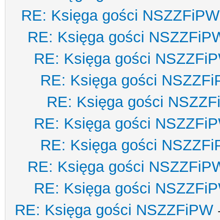
RE: Księga gości NSZZFiPW
RE: Księga gości NSZZFiP
RE: Księga gości NSZZFi
RE: Księga gości NSZZF
RE: Księga gości NSZZ
RE: Księga gości NSZZFi
RE: Księga gości NSZZF
RE: Księga gości NSZZFiP
RE: Księga gości NSZZFi
RE: Księga gości NSZZFiPW