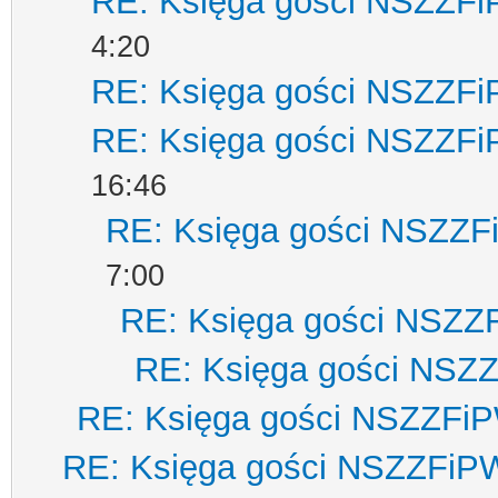
RE: Księga gości NSZZF
4:20
RE: Księga gości NSZZF
RE: Księga gości NSZZF
16:46
RE: Księga gości NSZZ
7:00
RE: Księga gości NSZZ
RE: Księga gości NSZ
RE: Księga gości NSZZFi
RE: Księga gości NSZZFiP