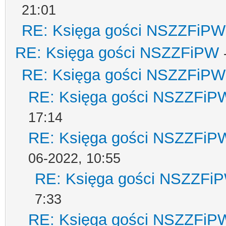
21:01
RE: Księga gości NSZZFiPW
RE: Księga gości NSZZFiPW
RE: Księga gości NSZZFiPW
RE: Księga gości NSZZFiP
17:14
RE: Księga gości NSZZFiP
06-2022, 10:55
RE: Księga gości NSZZFi
7:33
RE: Księga gości NSZZFiP