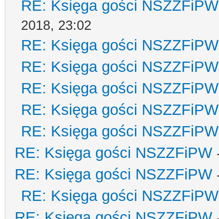
RE: Księga gości NSZZFiPW
2018, 23:02
RE: Księga gości NSZZFiPW
RE: Księga gości NSZZFiPW
RE: Księga gości NSZZFiPW
RE: Księga gości NSZZFiPW
RE: Księga gości NSZZFiPW
RE: Księga gości NSZZFiPW
RE: Księga gości NSZZFiPW
RE: Księga gości NSZZFiPW
RE: Księga gości NSZZFiPW