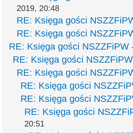
2019, 20:48
RE: Księga gości NSZZFiP
RE: Księga gości NSZZFiP
RE: Księga gości NSZZFiPW
RE: Księga gości NSZZFiPW
RE: Księga gości NSZZFiP
RE: Księga gości NSZZFi
RE: Księga gości NSZZFi
RE: Księga gości NSZZF
20:51