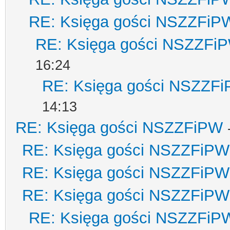
RE: Księga gości NSZZFiP
RE: Księga gości NSZZFi
16:24
RE: Księga gości NSZZF
14:13
RE: Księga gości NSZZFiPW
RE: Księga gości NSZZFiPW
RE: Księga gości NSZZFiPW
RE: Księga gości NSZZFiPW
RE: Księga gości NSZZFiP