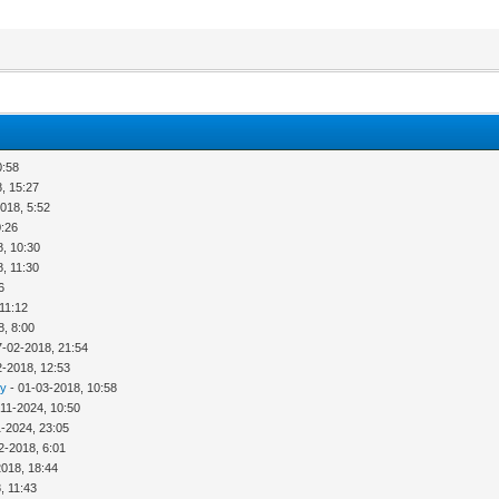
0:58
, 15:27
018, 5:52
0:26
8, 10:30
, 11:30
6
11:12
8, 8:00
7-02-2018, 21:54
2-2018, 12:53
ny
- 01-03-2018, 10:58
-11-2024, 10:50
1-2024, 23:05
2-2018, 6:01
2018, 18:44
, 11:43