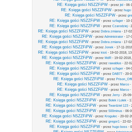
RE: Księga gości NSZZFiPW
- przez
jtd
- 06-
RE: Księga gości NSZZFiPW
- przez
hugo
RE: Księga gości NSZZFiPW
- przez
gr
RE: Księga gości NSZZFiPW
- przez
szfager
- 10-
RE: Księga gości NSZZFiPW
- przez
Czarodziej
- 
RE: Księga gości NSZZFiPW
- przez
Dobra zmiana
- 17-02
RE: Księga gości NSZZFiPW
- przez
Administrator
- 17-
RE: Księga gości NSZZFiPW
- przez
Dobra zmiana
- 17-02
RE: Księga gości NSZZFiPW
- przez
Jonek
- 17-11-2018
RE: Księga gości NSZZFiPW
- przez
ktoś
- 19-02-2018, 13
RE: Księga gości NSZZFiPW
- przez
MdR
- 19-02-2018,
RE: Księga gości NSZZFiPW
- przez
rawablus
- 22-0
RE: Księga gości NSZZFiPW
- przez
szfager
- 04-
RE: Księga gości NSZZFiPW
- przez
DAB77
- 20-0
RE: Księga gości NSZZFiPW
- przez
Prison_Off
RE: Księga gości NSZZFiPW
- przez
Marco
-
RE: Księga gości NSZZFiPW
- przez
Marco
-
RE: Księga gości NSZZFiPW
- przez
Jerry
- 25-09
RE: Księga gości NSZZFiPW
- przez
Bolek i Lolek
- 1
RE: Księga gości NSZZFiPW
- przez
Twardziel 123
- 
RE: Księga gości NSZZFiPW
- przez
500minus
- 06-0
RE: Księga gości NSZZFiPW
- przez
Krogulec
- 20-02-2
RE: Księga gości NSZZFiPW
- przez
gregor1
- 22-02
RE: Księga gości NSZZFiPW
- przez
hugo boss
- 0
RE: Księga gości NSZZFiPW