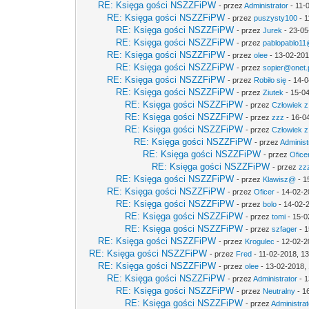
RE: Księga gości NSZZFiPW
- przez
Administrator
- 11-
RE: Księga gości NSZZFiPW
- przez
puszysty100
- 1
RE: Księga gości NSZZFiPW
- przez
Jurek
- 23-05
RE: Księga gości NSZZFiPW
- przez
pablopablo11@
RE: Księga gości NSZZFiPW
- przez
olee
- 13-02-201
RE: Księga gości NSZZFiPW
- przez
sopier@onet.
RE: Księga gości NSZZFiPW
- przez
Robiło się
- 14-0
RE: Księga gości NSZZFiPW
- przez
Ziutek
- 15-04
RE: Księga gości NSZZFiPW
- przez
Człowiek z
RE: Księga gości NSZZFiPW
- przez
zzz
- 16-0
RE: Księga gości NSZZFiPW
- przez
Człowiek z
RE: Księga gości NSZZFiPW
- przez
Administ
RE: Księga gości NSZZFiPW
- przez
Ofice
RE: Księga gości NSZZFiPW
- przez
zz
RE: Księga gości NSZZFiPW
- przez
Klawisz@
- 1
RE: Księga gości NSZZFiPW
- przez
Oficer
- 14-02-2
RE: Księga gości NSZZFiPW
- przez
bolo
- 14-02-
RE: Księga gości NSZZFiPW
- przez
tomi
- 15-0
RE: Księga gości NSZZFiPW
- przez
szfager
- 1
RE: Księga gości NSZZFiPW
- przez
Krogulec
- 12-02-2
RE: Księga gości NSZZFiPW
- przez
Fred
- 11-02-2018, 1
RE: Księga gości NSZZFiPW
- przez
olee
- 13-02-2018,
RE: Księga gości NSZZFiPW
- przez
Administrator
- 1
RE: Księga gości NSZZFiPW
- przez
Neutralny
- 1
RE: Księga gości NSZZFiPW
- przez
Administrat