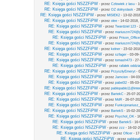
RE: Księga gości NSZZFiPW
- przez
Człowiek z lasu
- 1
RE: Księga gości NSZZFiPW
- przez
OZ dolnyslask
- 28
RE: Księga gości NSZZFiPW
- przez
MISIEK2
- 13-02-2018
RE: Księga gości NSZZFiPW
- przez
olee
- 14-02-2018, 
RE: Księga gości NSZZFiPW
- przez
Twardziel 123
- 
RE: Księga gości NSZZFiPW
- przez
mariuszm724@g
RE: Księga gości NSZZFiPW
- przez
Prison_Office
RE: Księga gości NSZZFiPW
- przez
mariuszm724@g
RE: Księga gości NSZZFiPW
- przez
kelner
- 23-02-201
RE: Księga gości NSZZFiPW
- przez
szfager
- 03-09-
RE: Księga gości NSZZFiPW
- przez
tomash473
- 27
RE: Księga gości NSZZFiPW
- przez
rafalek oddzi
RE: Księga gości NSZZFiPW
- przez
PrzyszłyEmeryt
- 
RE: Księga gości NSZZFiPW
- przez
Jamcion
- 04-03
RE: Księga gości NSZZFiPW
- przez
pabel32
- 05-03
RE: Księga gości NSZZFiPW
- przez
pablopablo11@inter
RE: Księga gości NSZZFiPW
- przez
BartekC
- 25-07-20
RE: Księga gości NSZZFiPW
- przez
MdR
- 26-07-20
RE: Księga gości NSZZFiPW
- przez
Funkcjonariusz
RE: Księga gości NSZZFiPW
- przez
BartekS
- 15-02-20
RE: Księga gości NSZZFiPW
- przez
Psychol_OK
- 1
RE: Księga gości NSZZFiPW
- przez
BartekS
- 16-
RE: Księga gości NSZZFiPW
- przez
zzz
- 16-02-2
RE: Księga gości NSZZFiPW
- przez
Oficer
- 17
RE: Księga gości NSZZFiPW
- przez
pablopab