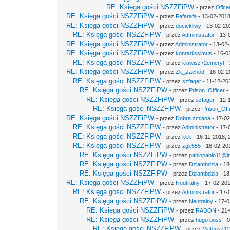
RE: Księga gości NSZZFiPW
- przez
Ofice
RE: Księga gości NSZZFiPW
- przez
Fafarafa
- 13-02-2018
RE: Księga gości NSZZFiPW
- przez
dociekliwy
- 13-02-20
RE: Księga gości NSZZFiPW
- przez
Administrator
- 13-
RE: Księga gości NSZZFiPW
- przez
Administrator
- 13-02-
RE: Księga gości NSZZFiPW
- przez
konradissimus
- 16-0
RE: Księga gości NSZZFiPW
- przez
klawisz72emeryt
- 
RE: Księga gości NSZZFiPW
- przez
Zk_Zachód
- 16-02-2
RE: Księga gości NSZZFiPW
- przez
szfager
- 11-12-20
RE: Księga gości NSZZFiPW
- przez
Prison_Officer
-
RE: Księga gości NSZZFiPW
- przez
szfager
- 12-
RE: Księga gości NSZZFiPW
- przez
Prison_Off
RE: Księga gości NSZZFiPW
- przez
Dobra zmiana
- 17-02
RE: Księga gości NSZZFiPW
- przez
Administrator
- 17-
RE: Księga gości NSZZFiPW
- przez
kkk
- 16-11-2018, 
RE: Księga gości NSZZFiPW
- przez
zgk555
- 18-02-20
RE: Księga gości NSZZFiPW
- przez
pablopablo11@int
RE: Księga gości NSZZFiPW
- przez
Dziambdzia
- 18
RE: Księga gości NSZZFiPW
- przez
Dziambdzia
- 18
RE: Księga gości NSZZFiPW
- przez
Neutralny
- 17-02-201
RE: Księga gości NSZZFiPW
- przez
Administrator
- 17-
RE: Księga gości NSZZFiPW
- przez
Neutralny
- 17-0
RE: Księga gości NSZZFiPW
- przez
RADON
- 21-
RE: Księga gości NSZZFiPW
- przez
hugo boss
- 0
RE: Księga gości NSZZFiPW
- przez
Mateusz1