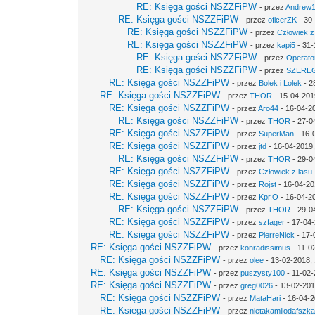
RE: Księga gości NSZZFiPW
- przez
Andrew
RE: Księga gości NSZZFiPW
- przez
oficerZK
- 30
RE: Księga gości NSZZFiPW
- przez
Człowiek z
RE: Księga gości NSZZFiPW
- przez
kapi5
- 31-
RE: Księga gości NSZZFiPW
- przez
Operato
RE: Księga gości NSZZFiPW
- przez
SZERE
RE: Księga gości NSZZFiPW
- przez
Bolek i Lolek
- 2
RE: Księga gości NSZZFiPW
- przez
THOR
- 15-04-201
RE: Księga gości NSZZFiPW
- przez
Aro44
- 16-04-2
RE: Księga gości NSZZFiPW
- przez
THOR
- 27-0
RE: Księga gości NSZZFiPW
- przez
SuperMan
- 16-
RE: Księga gości NSZZFiPW
- przez
jtd
- 16-04-2019,
RE: Księga gości NSZZFiPW
- przez
THOR
- 29-0
RE: Księga gości NSZZFiPW
- przez
Człowiek z lasu
RE: Księga gości NSZZFiPW
- przez
Rojst
- 16-04-20
RE: Księga gości NSZZFiPW
- przez
Kpr.O
- 16-04-2
RE: Księga gości NSZZFiPW
- przez
THOR
- 29-0
RE: Księga gości NSZZFiPW
- przez
szfager
- 17-04-
RE: Księga gości NSZZFiPW
- przez
PierreNick
- 17-
RE: Księga gości NSZZFiPW
- przez
konradissimus
- 11-0
RE: Księga gości NSZZFiPW
- przez
olee
- 13-02-2018,
RE: Księga gości NSZZFiPW
- przez
puszysty100
- 11-02-
RE: Księga gości NSZZFiPW
- przez
greg0026
- 13-02-201
RE: Księga gości NSZZFiPW
- przez
MataHari
- 16-04-2
RE: Księga gości NSZZFiPW
- przez
nietakamllodafszk