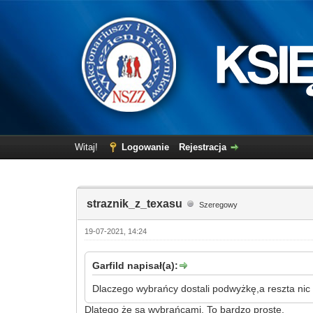
Witaj!
Logowanie
Rejestracja
straznik_z_texasu
Szeregowy
19-07-2021, 14:24
Garfild napisał(a):
Dlaczego wybrańcy dostali podwyżkę,a reszta nic 
Dlatego że są wybrańcami. To bardzo proste.