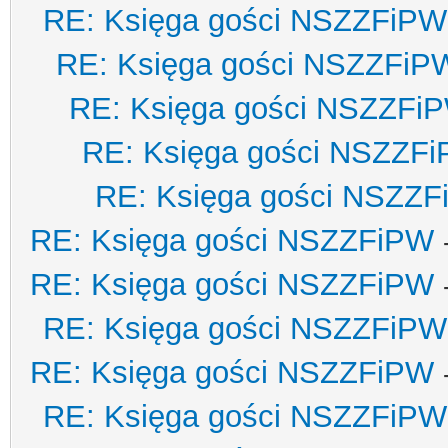
RE: Księga gości NSZZFiPW
RE: Księga gości NSZZFiP
RE: Księga gości NSZZFi
RE: Księga gości NSZZF
RE: Księga gości NSZZ
RE: Księga gości NSZZFiPW
RE: Księga gości NSZZFiPW
RE: Księga gości NSZZFiPW
RE: Księga gości NSZZFiPW
RE: Księga gości NSZZFiPW