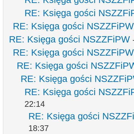
RE: Księga gości NSZZF
RE: Księga gości NSZZFiPW
RE: Księga gości NSZZFiPW
RE: Księga gości NSZZFiPW
RE: Księga gości NSZZFiP
RE: Księga gości NSZZFi
RE: Księga gości NSZZF
22:14
RE: Księga gości NSZZ
18:37