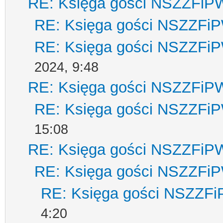
RE: Księga gości NSZZFiP
RE: Księga gości NSZZFi
RE: Księga gości NSZZFi
2024, 9:48
RE: Księga gości NSZZFiP
RE: Księga gości NSZZFi
15:08
RE: Księga gości NSZZFiP
RE: Księga gości NSZZFi
RE: Księga gości NSZZF
4:20