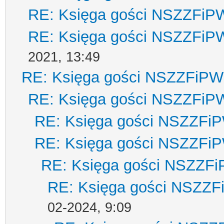
RE: Księga gości NSZZFiP
RE: Księga gości NSZZFiP
2021, 13:49
RE: Księga gości NSZZFiPW
RE: Księga gości NSZZFiP
RE: Księga gości NSZZFi
RE: Księga gości NSZZFi
RE: Księga gości NSZZF
RE: Księga gości NSZZ
02-2024, 9:09