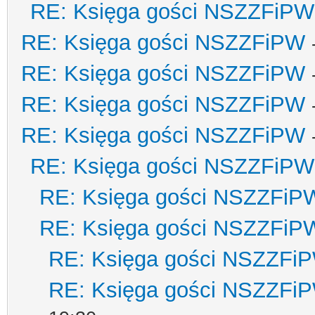
RE: Księga gości NSZZFiPW
RE: Księga gości NSZZFiPW
RE: Księga gości NSZZFiPW
RE: Księga gości NSZZFiPW
RE: Księga gości NSZZFiPW
RE: Księga gości NSZZFiPW
RE: Księga gości NSZZFiP
RE: Księga gości NSZZFiP
RE: Księga gości NSZZFi
RE: Księga gości NSZZFi