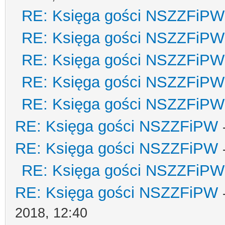
RE: Księga gości NSZZFiPW
RE: Księga gości NSZZFiPW
RE: Księga gości NSZZFiPW
RE: Księga gości NSZZFiPW
RE: Księga gości NSZZFiPW
RE: Księga gości NSZZFiPW
RE: Księga gości NSZZFiPW
RE: Księga gości NSZZFiPW
RE: Księga gości NSZZFiPW
2018, 12:40