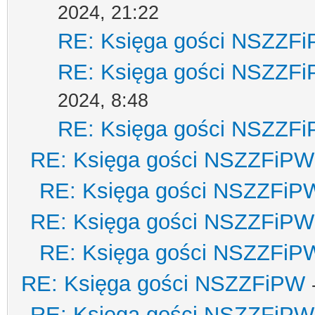
2024, 21:22
RE: Księga gości NSZZF
RE: Księga gości NSZZF
2024, 8:48
RE: Księga gości NSZZF
RE: Księga gości NSZZFiPW
RE: Księga gości NSZZFiP
RE: Księga gości NSZZFiPW
RE: Księga gości NSZZFiP
RE: Księga gości NSZZFiPW
RE: Księga gości NSZZFiPW