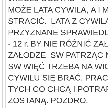
MOŻE LATA CYWILA, A I
STRACIĆ. LATA Z CYWIL
PRZYZNANE SPRAWIEDLI
- 12 r. BY NIE RÓŻNIĆ Z
ZAŁODZE SW PATRZĄC N
SW WIĘĆ TRZEBA NA WI
CYWILU SIĘ BRAĆ. PRA
TYCH CO CHCĄ I POTRA
ZOSTANĄ. POZDRO.