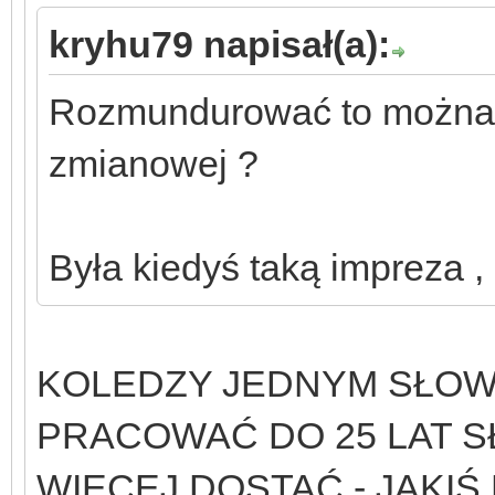
kryhu79 napisał(a):
Rozmundurować to można 
zmianowej ?
Była kiedyś taką impreza ,
KOLEDZY JEDNYM SŁO
PRACOWAĆ DO 25 LAT S
WIECEJ DOSTAĆ - JAKIŚ DO