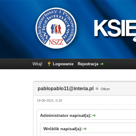
Witaj!
Logowanie
Rejestracja
pablopablo11@interia.pl
Oficer
19-06-2021, 0:18
Administrator napisał(a):
Wróblik napisał(a):