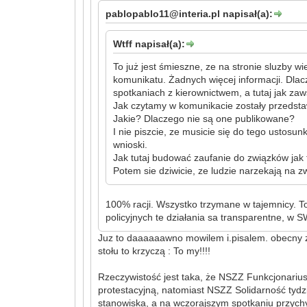
pablopablo11@interia.pl napisał(a):
Wtff napisał(a):
To już jest śmieszne, ze na stronie sluzby w
komunikatu. Żadnych więcej informacji. Dlac
spotkaniach z kierownictwem, a tutaj jak za
Jak czytamy w komunikacie zostały przedst
Jakie? Dlaczego nie są one publikowane?
I nie piszcie, ze musicie się do tego ustos
wnioski.
Jak tutaj budować zaufanie do związków jak
Potem sie dziwicie, ze ludzie narzekają na z
100% racji. Wszystko trzymane w tajemnicy. T
policyjnych te działania sa transparentne, w SW
Juz to daaaaaawno mowilem i.pisalem. obecny za
stołu to krzyczą : To my!!!!
Rzeczywistość jest taka, że NSZZ Funkcjonarius
protestacyjną, natomiast NSZZ Solidarność tyd
stanowiska, a na wczorajszym spotkaniu przychyl