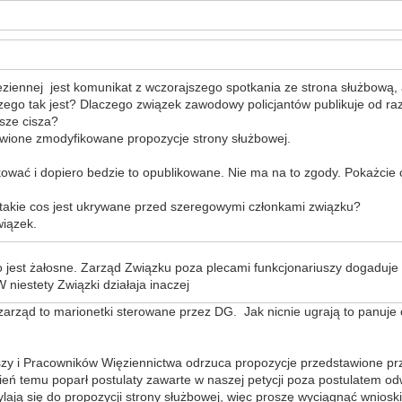
ieziennej jest komunikat z wczorajszego spotkania ze strona służbową, 
zego tak jest? Dlaczego związek zawodowy policjantów publikuje od razu
wsze cisza?
awione zmodyfikowane propozycje strony służbowej.
unkować i dopiero bedzie to opublikowane. Nie ma na to zgody. Pokażcie
 takie cos jest ukrywane przed szeregowymi członkami związku?
wiązek.
o jest żałosne. Zarząd Związku poza plecami funkcjonariuszy dogaduje
 niestety Związki działaja inaczej
rząd to marionetki sterowane przez DG. Jak nicnie ugrają to panuje ci
zy i Pracowników Więziennictwa odrzuca propozycje przedstawione prz
zień temu poparł postulaty zawarte w naszej petycji poza postulatem 
ają się do propozycji strony służbowej, więc proszę wyciągnąć wnioski,