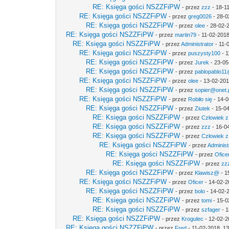
RE: Księga gości NSZZFiPW
- przez
zzz
- 18-1
RE: Księga gości NSZZFiPW
- przez
greg0026
- 28-0
RE: Księga gości NSZZFiPW
- przez
olee
- 28-02-
RE: Księga gości NSZZFiPW
- przez
martin79
- 11-02-2018
RE: Księga gości NSZZFiPW
- przez
Administrator
- 11-
RE: Księga gości NSZZFiPW
- przez
puszysty100
- 1
RE: Księga gości NSZZFiPW
- przez
Jurek
- 23-05
RE: Księga gości NSZZFiPW
- przez
pablopablo11@
RE: Księga gości NSZZFiPW
- przez
olee
- 13-02-201
RE: Księga gości NSZZFiPW
- przez
sopier@onet.
RE: Księga gości NSZZFiPW
- przez
Robiło się
- 14-0
RE: Księga gości NSZZFiPW
- przez
Ziutek
- 15-04
RE: Księga gości NSZZFiPW
- przez
Człowiek z
RE: Księga gości NSZZFiPW
- przez
zzz
- 16-0
RE: Księga gości NSZZFiPW
- przez
Człowiek z
RE: Księga gości NSZZFiPW
- przez
Administ
RE: Księga gości NSZZFiPW
- przez
Ofice
RE: Księga gości NSZZFiPW
- przez
zz
RE: Księga gości NSZZFiPW
- przez
Klawisz@
- 1
RE: Księga gości NSZZFiPW
- przez
Oficer
- 14-02-2
RE: Księga gości NSZZFiPW
- przez
bolo
- 14-02-
RE: Księga gości NSZZFiPW
- przez
tomi
- 15-0
RE: Księga gości NSZZFiPW
- przez
szfager
- 1
RE: Księga gości NSZZFiPW
- przez
Krogulec
- 12-02-2
RE: Księga gości NSZZFiPW
- przez
Fred
- 11-02-2018, 1