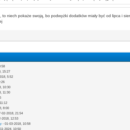
to niech pokaże swoją, bo podwyżki dodatków miały być od lipca i sierpn
ej
0:58
, 15:27
018, 5:52
0:26
8, 10:30
, 11:30
6
11:12
8, 8:00
7-02-2018, 21:54
2-2018, 12:53
ny
- 01-03-2018, 10:58
-11-2024, 10:50