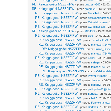
- przez
olee
- 13-02-2018,
RE: Księga gości NSZZFiPW
- przez
puszysty100
- 11-02-
RE: Księga gości NSZZFiPW
- przez
greg0026
- 13-02-201
RE: Księga gości NSZZFiPW
- przez
MataHari
- 16-04-2
RE: Księga gości NSZZFiPW
- przez
nietakamllodafszk
RE: Księga gości NSZZFiPW
- przez
Człowiek z lasu
- 1
RE: Księga gości NSZZFiPW
- przez
OZ dolnyslask
- 28
RE: Księga gości NSZZFiPW
- przez
MISIEK2
- 13-02-2018
RE: Księga gości NSZZFiPW
- przez
olee
- 14-02-2018, 
RE: Księga gości NSZZFiPW
- przez
Twardziel 123
- 
RE: Księga gości NSZZFiPW
- przez
mariuszm724@g
RE: Księga gości NSZZFiPW
- przez
Prison_Office
RE: Księga gości NSZZFiPW
- przez
mariuszm724@g
RE: Księga gości NSZZFiPW
- przez
kelner
- 23-02-201
RE: Księga gości NSZZFiPW
- przez
szfager
- 03-09-
RE: Księga gości NSZZFiPW
- przez
tomash473
- 27
RE: Księga gości NSZZFiPW
- przez
rafalek oddzi
RE: Księga gości NSZZFiPW
- przez
PrzyszłyEmeryt
- 
RE: Księga gości NSZZFiPW
- przez
Jamcion
- 04-03
RE: Księga gości NSZZFiPW
- przez
pabel32
- 05-03
RE: Księga gości NSZZFiPW
- przez
pablopablo11@inter
RE: Księga gości NSZZFiPW
- przez
BartekC
- 25-07-20
RE: Księga gości NSZZFiPW
- przez
MdR
- 26-07-20
RE: Księga gości NSZZFiPW
- przez
Funkcjonariusz
RE: Księga gości NSZZFiPW
- przez
BartekS
- 15-02-20