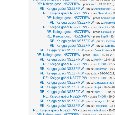
RE: Księga gości NSZZFiPW
- przez
olee
- 13-02-2018,
RE: Księga gości NSZZFiPW
- przez
Administrator
- 1
RE: Księga gości NSZZFiPW
- przez
Neutralny
- 1
RE: Księga gości NSZZFiPW
- przez
Administrat
RE: Księga gości NSZZFiPW
- przez
Andrew
RE: Księga gości NSZZFiPW
- przez
oficerZK
- 30
RE: Księga gości NSZZFiPW
- przez
Człowiek z
RE: Księga gości NSZZFiPW
- przez
kapi5
- 31-
RE: Księga gości NSZZFiPW
- przez
Operato
RE: Księga gości NSZZFiPW
- przez
SZERE
RE: Księga gości NSZZFiPW
- przez
Bolek i Lolek
- 2
RE: Księga gości NSZZFiPW
- przez
THOR
- 15-04-201
RE: Księga gości NSZZFiPW
- przez
Aro44
- 16-04-2
RE: Księga gości NSZZFiPW
- przez
THOR
- 27-0
RE: Księga gości NSZZFiPW
- przez
SuperMan
- 16-
RE: Księga gości NSZZFiPW
- przez
jtd
- 16-04-2019,
RE: Księga gości NSZZFiPW
- przez
THOR
- 29-0
RE: Księga gości NSZZFiPW
- przez
Człowiek z lasu
RE: Księga gości NSZZFiPW
- przez
Rojst
- 16-04-20
RE: Księga gości NSZZFiPW
- przez
Kpr.O
- 16-04-2
RE: Księga gości NSZZFiPW
- przez
THOR
- 29-0
RE: Księga gości NSZZFiPW
- przez
szfager
- 17-04-
RE: Księga gości NSZZFiPW
- przez
PierreNick
- 17-
RE: Księga gości NSZZFiPW
- przez
konradissimus
- 11-0
RE: Księga gości NSZZFiPW