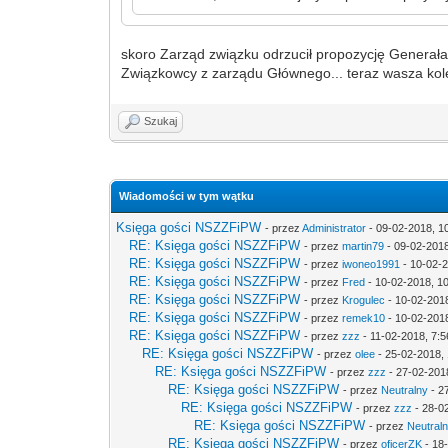
skoro Zarząd związku odrzucił propozycję Generała, 
Związkowcy z zarządu Głównego... teraz wasza kol
Szukaj
Wiadomości w tym wątku
Księga gości NSZZFiPW
- przez
Administrator
- 09-02-2018, 1
RE: Księga gości NSZZFiPW
- przez
martin79
- 09-02-2018
RE: Księga gości NSZZFiPW
- przez
iwoneo1991
- 10-02-2
RE: Księga gości NSZZFiPW
- przez
Fred
- 10-02-2018, 1
RE: Księga gości NSZZFiPW
- przez
Krogulec
- 10-02-201
RE: Księga gości NSZZFiPW
- przez
remek10
- 10-02-2018
RE: Księga gości NSZZFiPW
- przez
zzz
- 11-02-2018, 7:5
RE: Księga gości NSZZFiPW
- przez
olee
- 25-02-2018, 
RE: Księga gości NSZZFiPW
- przez
zzz
- 27-02-201
RE: Księga gości NSZZFiPW
- przez
Neutralny
- 2
RE: Księga gości NSZZFiPW
- przez
zzz
- 28-0
RE: Księga gości NSZZFiPW
- przez
Neutral
RE: Księga gości NSZZFiPW
- przez
oficerZK
- 18