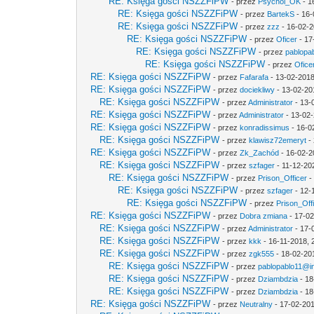
RE: Księga gości NSZZFiPW
- przez
Psychol_OK
- 1
RE: Księga gości NSZZFiPW
- przez
BartekS
- 16-
RE: Księga gości NSZZFiPW
- przez
zzz
- 16-02-2
RE: Księga gości NSZZFiPW
- przez
Oficer
- 17
RE: Księga gości NSZZFiPW
- przez
pablopab
RE: Księga gości NSZZFiPW
- przez
Ofice
RE: Księga gości NSZZFiPW
- przez
Fafarafa
- 13-02-2018
RE: Księga gości NSZZFiPW
- przez
dociekliwy
- 13-02-20
RE: Księga gości NSZZFiPW
- przez
Administrator
- 13-
RE: Księga gości NSZZFiPW
- przez
Administrator
- 13-02-
RE: Księga gości NSZZFiPW
- przez
konradissimus
- 16-0
RE: Księga gości NSZZFiPW
- przez
klawisz72emeryt
- 
RE: Księga gości NSZZFiPW
- przez
Zk_Zachód
- 16-02-2
RE: Księga gości NSZZFiPW
- przez
szfager
- 11-12-20
RE: Księga gości NSZZFiPW
- przez
Prison_Officer
-
RE: Księga gości NSZZFiPW
- przez
szfager
- 12-
RE: Księga gości NSZZFiPW
- przez
Prison_Off
RE: Księga gości NSZZFiPW
- przez
Dobra zmiana
- 17-02
RE: Księga gości NSZZFiPW
- przez
Administrator
- 17-
RE: Księga gości NSZZFiPW
- przez
kkk
- 16-11-2018, 
RE: Księga gości NSZZFiPW
- przez
zgk555
- 18-02-20
RE: Księga gości NSZZFiPW
- przez
pablopablo11@int
RE: Księga gości NSZZFiPW
- przez
Dziambdzia
- 18
RE: Księga gości NSZZFiPW
- przez
Dziambdzia
- 18
RE: Księga gości NSZZFiPW
- przez
Neutralny
- 17-02-201