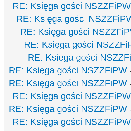
RE: Księga gości NSZZFiPW
RE: Księga gości NSZZFiP
RE: Księga gości NSZZFi
RE: Księga gości NSZZF
RE: Księga gości NSZZ
RE: Księga gości NSZZFiPW
RE: Księga gości NSZZFiPW
RE: Księga gości NSZZFiPW
RE: Księga gości NSZZFiPW
RE: Księga gości NSZZFiPW