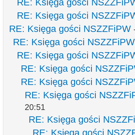
RE: Księga gości NSZZFiP
RE: Księga gości NSZZFiP
RE: Księga gości NSZZFiPW
RE: Księga gości NSZZFiPW
RE: Księga gości NSZZFiP
RE: Księga gości NSZZFi
RE: Księga gości NSZZFi
RE: Księga gości NSZZF
20:51
RE: Księga gości NSZZ
RE: Księga gości NSZZ