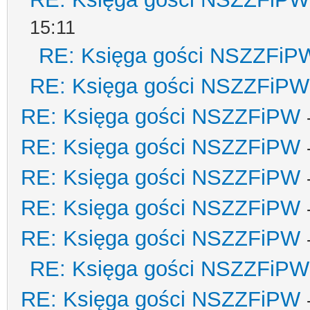
15:11
RE: Księga gości NSZZFiP
RE: Księga gości NSZZFiPW
RE: Księga gości NSZZFiPW
RE: Księga gości NSZZFiPW
RE: Księga gości NSZZFiPW
RE: Księga gości NSZZFiPW
RE: Księga gości NSZZFiPW
RE: Księga gości NSZZFiPW
RE: Księga gości NSZZFiPW