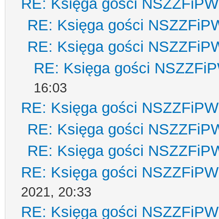
RE: Księga gości NSZZFiPW
RE: Księga gości NSZZFiP
RE: Księga gości NSZZFiP
RE: Księga gości NSZZFi
16:03
RE: Księga gości NSZZFiPW
RE: Księga gości NSZZFiP
RE: Księga gości NSZZFiP
RE: Księga gości NSZZFiPW
2021, 20:33
RE: Księga gości NSZZFiPW