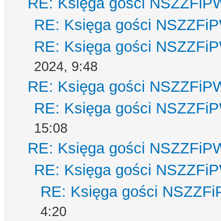
RE: Księga gości NSZZFiP
RE: Księga gości NSZZFi
RE: Księga gości NSZZFi
2024, 9:48
RE: Księga gości NSZZFiP
RE: Księga gości NSZZFi
15:08
RE: Księga gości NSZZFiP
RE: Księga gości NSZZFi
RE: Księga gości NSZZF
4:20