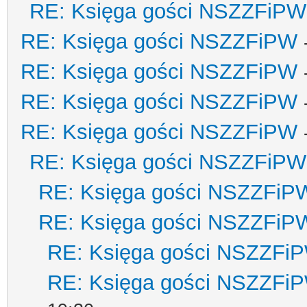
RE: Księga gości NSZZFiPW
RE: Księga gości NSZZFiPW
RE: Księga gości NSZZFiPW
RE: Księga gości NSZZFiPW
RE: Księga gości NSZZFiPW
RE: Księga gości NSZZFiPW
RE: Księga gości NSZZFiP
RE: Księga gości NSZZFiP
RE: Księga gości NSZZFi
RE: Księga gości NSZZFi