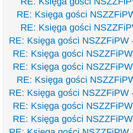
RE: Księga gości NSZZFi
RE: Księga gości NSZZFiP
RE: Księga gości NSZZFi
RE: Księga gości NSZZFiPW
RE: Księga gości NSZZFiPW
RE: Księga gości NSZZFiPW
RE: Księga gości NSZZFiP
RE: Księga gości NSZZFiPW
RE: Księga gości NSZZFiPW
RE: Księga gości NSZZFiPW
RE: Księga gości NSZZFiPW