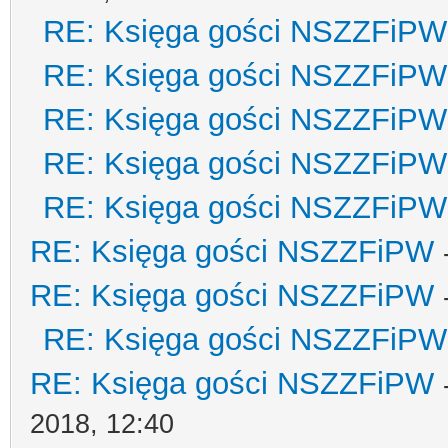
RE: Księga gości NSZZFiPW
RE: Księga gości NSZZFiPW
RE: Księga gości NSZZFiPW
RE: Księga gości NSZZFiPW
RE: Księga gości NSZZFiPW
RE: Księga gości NSZZFiPW
RE: Księga gości NSZZFiPW
RE: Księga gości NSZZFiPW
RE: Księga gości NSZZFiPW
2018, 12:40