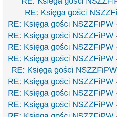
RE: Księga gości NSZZF
RE: Księga gości NSZZ
RE: Księga gości NSZZFiPW
RE: Księga gości NSZZFiPW
RE: Księga gości NSZZFiPW
RE: Księga gości NSZZFiPW
RE: Księga gości NSZZFiPW
RE: Księga gości NSZZFiPW
RE: Księga gości NSZZFiPW
RE: Księga gości NSZZFiPW
RE: Księga gości NSZZFiPW