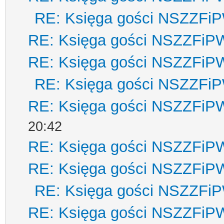
RE: Księga gości NSZZFi
RE: Księga gości NSZZFiP
RE: Księga gości NSZZFiP
RE: Księga gości NSZZFi
RE: Księga gości NSZZFiP
20:42
RE: Księga gości NSZZFiP
RE: Księga gości NSZZFiP
RE: Księga gości NSZZFi
RE: Księga gości NSZZFiP