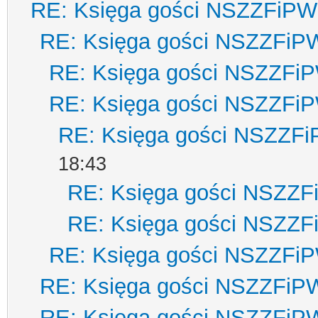
RE: Księga gości NSZZFiPW
RE: Księga gości NSZZFiP
RE: Księga gości NSZZFi
RE: Księga gości NSZZFi
RE: Księga gości NSZZF
18:43
RE: Księga gości NSZZ
RE: Księga gości NSZZ
RE: Księga gości NSZZFi
RE: Księga gości NSZZFiP
RE: Księga gości NSZZFiP