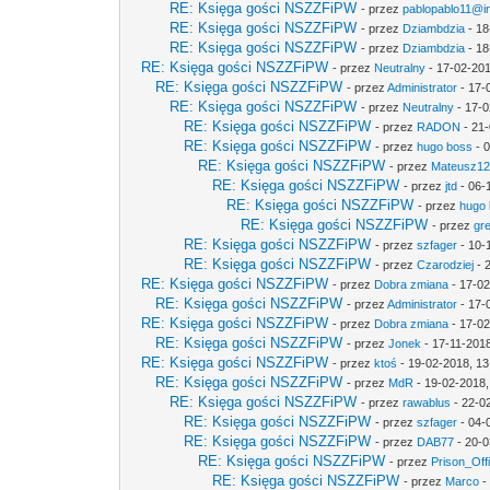
RE: Księga gości NSZZFiPW
- przez
pablopablo11@int
RE: Księga gości NSZZFiPW
- przez
Dziambdzia
- 18
RE: Księga gości NSZZFiPW
- przez
Dziambdzia
- 18
RE: Księga gości NSZZFiPW
- przez
Neutralny
- 17-02-201
RE: Księga gości NSZZFiPW
- przez
Administrator
- 17-
RE: Księga gości NSZZFiPW
- przez
Neutralny
- 17-0
RE: Księga gości NSZZFiPW
- przez
RADON
- 21-
RE: Księga gości NSZZFiPW
- przez
hugo boss
- 0
RE: Księga gości NSZZFiPW
- przez
Mateusz1
RE: Księga gości NSZZFiPW
- przez
jtd
- 06-
RE: Księga gości NSZZFiPW
- przez
hugo
RE: Księga gości NSZZFiPW
- przez
gr
RE: Księga gości NSZZFiPW
- przez
szfager
- 10-
RE: Księga gości NSZZFiPW
- przez
Czarodziej
- 
RE: Księga gości NSZZFiPW
- przez
Dobra zmiana
- 17-02
RE: Księga gości NSZZFiPW
- przez
Administrator
- 17-
RE: Księga gości NSZZFiPW
- przez
Dobra zmiana
- 17-02
RE: Księga gości NSZZFiPW
- przez
Jonek
- 17-11-2018
RE: Księga gości NSZZFiPW
- przez
ktoś
- 19-02-2018, 13
RE: Księga gości NSZZFiPW
- przez
MdR
- 19-02-2018,
RE: Księga gości NSZZFiPW
- przez
rawablus
- 22-0
RE: Księga gości NSZZFiPW
- przez
szfager
- 04-
RE: Księga gości NSZZFiPW
- przez
DAB77
- 20-0
RE: Księga gości NSZZFiPW
- przez
Prison_Off
RE: Księga gości NSZZFiPW
- przez
Marco
-