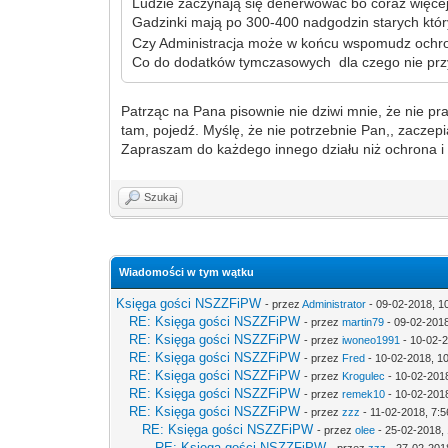
Ludzie zaczynają się denerwować bo coraz więcej
Gadzinki mają po 300-400 nadgodzin starych któr
Czy Administracja może w końcu wspomudz ochronę
Co do dodatków tymczasowych dla czego nie przyz
Patrząc na Pana pisownie nie dziwi mnie, że nie pra
tam, pojedź. Myślę, że nie potrzebnie Pan,, zaczepi
Zapraszam do każdego innego działu niż ochrona i w
Szukaj
Wiadomości w tym wątku
Księga gości NSZZFiPW
- przez
Administrator
- 09-02-2018, 1
RE: Księga gości NSZZFiPW
- przez
martin79
- 09-02-2018
RE: Księga gości NSZZFiPW
- przez
iwoneo1991
- 10-02-2
RE: Księga gości NSZZFiPW
- przez
Fred
- 10-02-2018, 1
RE: Księga gości NSZZFiPW
- przez
Krogulec
- 10-02-201
RE: Księga gości NSZZFiPW
- przez
remek10
- 10-02-2018
RE: Księga gości NSZZFiPW
- przez
zzz
- 11-02-2018, 7:5
RE: Księga gości NSZZFiPW
- przez
olee
- 25-02-2018, 
RE: Księga gości NSZZFiPW