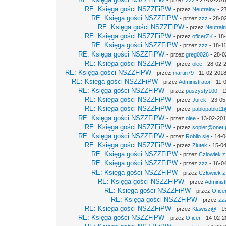
- przez
zzz
- 27-02-201
RE: Księga gości NSZZFiPW
- przez
Neutralny
- 2
RE: Księga gości NSZZFiPW
- przez
zzz
- 28-0
RE: Księga gości NSZZFiPW
- przez
Neutral
RE: Księga gości NSZZFiPW
- przez
oficerZK
- 18
RE: Księga gości NSZZFiPW
- przez
zzz
- 18-1
RE: Księga gości NSZZFiPW
- przez
greg0026
- 28-0
RE: Księga gości NSZZFiPW
- przez
olee
- 28-02-
RE: Księga gości NSZZFiPW
- przez
martin79
- 11-02-2018
RE: Księga gości NSZZFiPW
- przez
Administrator
- 11-
RE: Księga gości NSZZFiPW
- przez
puszysty100
- 1
RE: Księga gości NSZZFiPW
- przez
Jurek
- 23-05
RE: Księga gości NSZZFiPW
- przez
pablopablo11@
RE: Księga gości NSZZFiPW
- przez
olee
- 13-02-201
RE: Księga gości NSZZFiPW
- przez
sopier@onet.
RE: Księga gości NSZZFiPW
- przez
Robiło się
- 14-0
RE: Księga gości NSZZFiPW
- przez
Ziutek
- 15-04
RE: Księga gości NSZZFiPW
- przez
Człowiek z
RE: Księga gości NSZZFiPW
- przez
zzz
- 16-0
RE: Księga gości NSZZFiPW
- przez
Człowiek z
RE: Księga gości NSZZFiPW
- przez
Administ
RE: Księga gości NSZZFiPW
- przez
Ofice
RE: Księga gości NSZZFiPW
- przez
zz
RE: Księga gości NSZZFiPW
- przez
Klawisz@
- 1
RE: Księga gości NSZZFiPW
- przez
Oficer
- 14-02-2