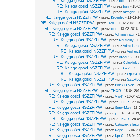
RE: Księga gości NSZZFiPW
- przez
bolo
- 14-02-
RE: Księga gości NSZZFiPW
- przez
tomi
- 15-0
RE: Księga gości NSZZFiPW
- przez
szfager
- 1
RE: Księga gości NSZZFiPW
- przez
Krogulec
- 12-02-2
RE: Księga gości NSZZFiPW
- przez
Fred
- 11-02-2018, 1
RE: Księga gości NSZZFiPW
- przez
olee
- 13-02-2018,
RE: Księga gości NSZZFiPW
- przez
Administrator
- 1
RE: Księga gości NSZZFiPW
- przez
Neutralny
- 1
RE: Księga gości NSZZFiPW
- przez
Administrat
RE: Księga gości NSZZFiPW
- przez
Andrew
RE: Księga gości NSZZFiPW
- przez
oficerZK
- 30
RE: Księga gości NSZZFiPW
- przez
Człowiek z
RE: Księga gości NSZZFiPW
- przez
kapi5
- 31-
RE: Księga gości NSZZFiPW
- przez
Operato
RE: Księga gości NSZZFiPW
- przez
SZERE
RE: Księga gości NSZZFiPW
- przez
Bolek i Lolek
- 2
RE: Księga gości NSZZFiPW
- przez
THOR
- 15-04-201
RE: Księga gości NSZZFiPW
- przez
Aro44
- 16-04-2
RE: Księga gości NSZZFiPW
- przez
THOR
- 27-0
RE: Księga gości NSZZFiPW
- przez
SuperMan
- 16-
RE: Księga gości NSZZFiPW
- przez
jtd
- 16-04-2019,
RE: Księga gości NSZZFiPW
- przez
THOR
- 29-0
RE: Księga gości NSZZFiPW
- przez
Człowiek z lasu
RE: Księga gości NSZZFiPW
- przez
Rojst
- 16-04-20
RE: Księga gości NSZZFiPW
- przez
Kpr.O
- 16-04-2