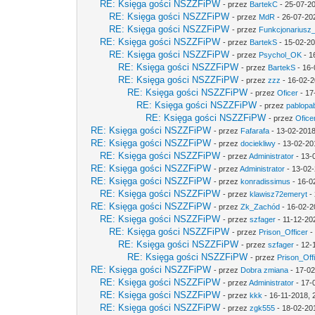
RE: Księga gości NSZZFiPW
- przez
BartekC
- 25-07-20
RE: Księga gości NSZZFiPW
- przez
MdR
- 26-07-20
RE: Księga gości NSZZFiPW
- przez
Funkcjonariusz
RE: Księga gości NSZZFiPW
- przez
BartekS
- 15-02-20
RE: Księga gości NSZZFiPW
- przez
Psychol_OK
- 1
RE: Księga gości NSZZFiPW
- przez
BartekS
- 16-
RE: Księga gości NSZZFiPW
- przez
zzz
- 16-02-2
RE: Księga gości NSZZFiPW
- przez
Oficer
- 17
RE: Księga gości NSZZFiPW
- przez
pablopab
RE: Księga gości NSZZFiPW
- przez
Ofice
RE: Księga gości NSZZFiPW
- przez
Fafarafa
- 13-02-2018
RE: Księga gości NSZZFiPW
- przez
dociekliwy
- 13-02-20
RE: Księga gości NSZZFiPW
- przez
Administrator
- 13-
RE: Księga gości NSZZFiPW
- przez
Administrator
- 13-02-
RE: Księga gości NSZZFiPW
- przez
konradissimus
- 16-0
RE: Księga gości NSZZFiPW
- przez
klawisz72emeryt
- 
RE: Księga gości NSZZFiPW
- przez
Zk_Zachód
- 16-02-2
RE: Księga gości NSZZFiPW
- przez
szfager
- 11-12-20
RE: Księga gości NSZZFiPW
- przez
Prison_Officer
-
RE: Księga gości NSZZFiPW
- przez
szfager
- 12-
RE: Księga gości NSZZFiPW
- przez
Prison_Off
RE: Księga gości NSZZFiPW
- przez
Dobra zmiana
- 17-02
RE: Księga gości NSZZFiPW
- przez
Administrator
- 17-
RE: Księga gości NSZZFiPW
- przez
kkk
- 16-11-2018, 
RE: Księga gości NSZZFiPW
- przez
zgk555
- 18-02-20