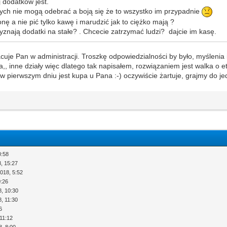
 dodatków jest.
ych nie mogą odebrać a boją się że to wszystko im przypadnie
 a nie pić tylko kawę i marudzić jak to ciężko mają ?
nają dodatki na stałe? . Chcecie zatrzymać ludzi? dajcie im kasę.
cuje Pan w administracji. Troszkę odpowiedzialności by było, myślenia 
a,, inne działy więc dlatego tak napisałem, rozwiązaniem jest walka o e
 pierwszym dniu jest kupa u Pana :-) oczywiście żartuje, grajmy do jed
0:58
, 15:27
018, 5:52
0:26
8, 10:30
, 11:30
6
11:12