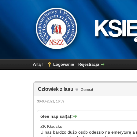
Witaj!
Logowanie
Rejestracja
Człowiek z lasu
Generał
30-03-2021, 16:39
olee napisał(a):
ZK Kłodzko
U nas bardzo dużo osób odeszło na emeryturę a 