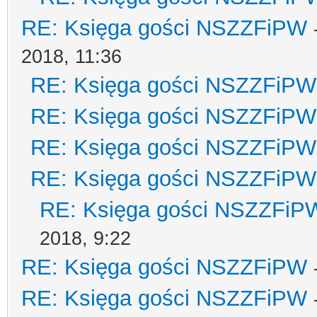
RE: Księga gości NSZZFiPW
2018, 11:36
RE: Księga gości NSZZFiPW
RE: Księga gości NSZZFiPW
RE: Księga gości NSZZFiPW
RE: Księga gości NSZZFiPW
RE: Księga gości NSZZFiP
2018, 9:22
RE: Księga gości NSZZFiPW
RE: Księga gości NSZZFiPW