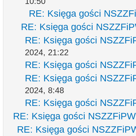
10:50
RE: Księga gości NSZZ
RE: Księga gości NSZZFi
RE: Księga gości NSZZF
2024, 21:22
RE: Księga gości NSZZF
RE: Księga gości NSZZF
2024, 8:48
RE: Księga gości NSZZF
RE: Księga gości NSZZFiPW
RE: Księga gości NSZZFiP