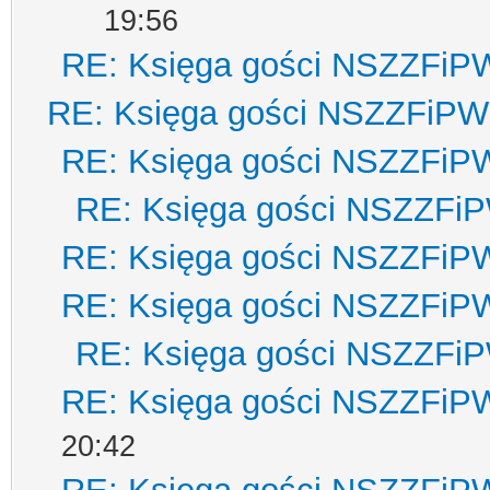
19:56
RE: Księga gości NSZZFiP
RE: Księga gości NSZZFiPW
RE: Księga gości NSZZFiP
RE: Księga gości NSZZFi
RE: Księga gości NSZZFiP
RE: Księga gości NSZZFiP
RE: Księga gości NSZZFi
RE: Księga gości NSZZFiP
20:42