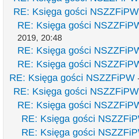
RE: Księga gości NSZZFiPW
RE: Księga gości NSZZFiP
2019, 20:48
RE: Księga gości NSZZFiP
RE: Księga gości NSZZFiP
RE: Księga gości NSZZFiPW
RE: Księga gości NSZZFiPW
RE: Księga gości NSZZFiP
RE: Księga gości NSZZFi
RE: Księga gości NSZZFi