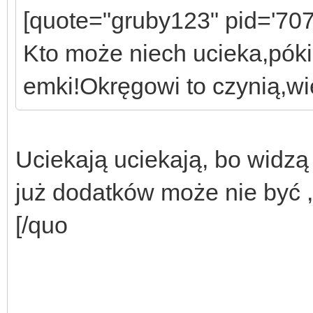
[quote="gruby123" pid='707
Kto może niech ucieka,pók
emki!Okręgowi to czynią,wie
Uciekają uciekają, bo widzą ż
już dodatków może nie być ,
[/quo