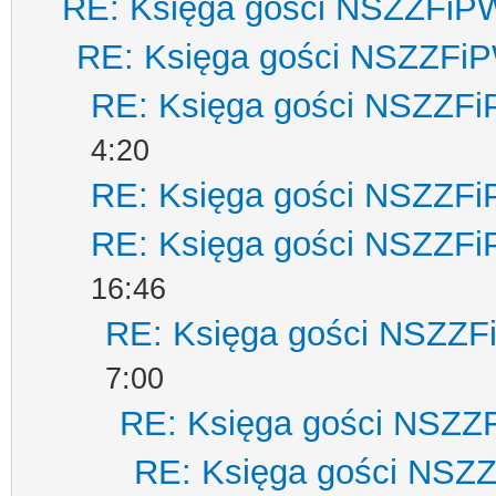
RE: Księga gości NSZZFiP
RE: Księga gości NSZZFi
RE: Księga gości NSZZF
4:20
RE: Księga gości NSZZF
RE: Księga gości NSZZF
16:46
RE: Księga gości NSZZ
7:00
RE: Księga gości NSZZ
RE: Księga gości NSZ