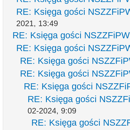
RE: Księga gości NSZZFiP
2021, 13:49
RE: Księga gości NSZZFiPW
RE: Księga gości NSZZFiP
RE: Księga gości NSZZFi
RE: Księga gości NSZZFi
RE: Księga gości NSZZF
RE: Księga gości NSZZ
02-2024, 9:09
RE: Księga gości NSZZ