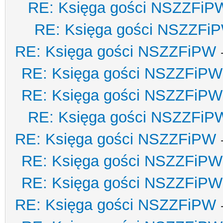
RE: Księga gości NSZZFiP
RE: Księga gości NSZZFi
RE: Księga gości NSZZFiPW
RE: Księga gości NSZZFiPW
RE: Księga gości NSZZFiPW
RE: Księga gości NSZZFiP
RE: Księga gości NSZZFiPW
RE: Księga gości NSZZFiPW
RE: Księga gości NSZZFiPW
RE: Księga gości NSZZFiPW