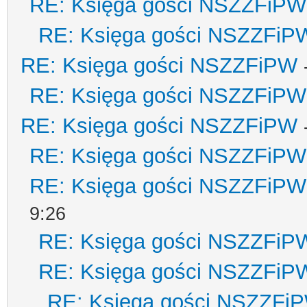
RE: Księga gości NSZZFiPW
RE: Księga gości NSZZFiP
RE: Księga gości NSZZFiPW
RE: Księga gości NSZZFiPW
RE: Księga gości NSZZFiPW
RE: Księga gości NSZZFiPW
RE: Księga gości NSZZFiPW
9:26
RE: Księga gości NSZZFiP
RE: Księga gości NSZZFiP
RE: Księga gości NSZZFi