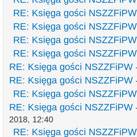
RE: Księga gości NSZZFiPW
RE: Księga gości NSZZFiPW
RE: Księga gości NSZZFiPW
RE: Księga gości NSZZFiPW
RE: Księga gości NSZZFiPW
RE: Księga gości NSZZFiPW
RE: Księga gości NSZZFiPW
RE: Księga gości NSZZFiPW
2018, 12:40
RE: Księga gości NSZZFiPW