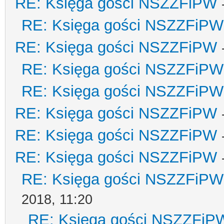
RE: Księga gości NSZZFiPW
RE: Księga gości NSZZFiPW
RE: Księga gości NSZZFiPW
RE: Księga gości NSZZFiPW
RE: Księga gości NSZZFiPW
RE: Księga gości NSZZFiPW
RE: Księga gości NSZZFiPW
RE: Księga gości NSZZFiPW
RE: Księga gości NSZZFiPW
2018, 11:20
RE: Księga gości NSZZFiP