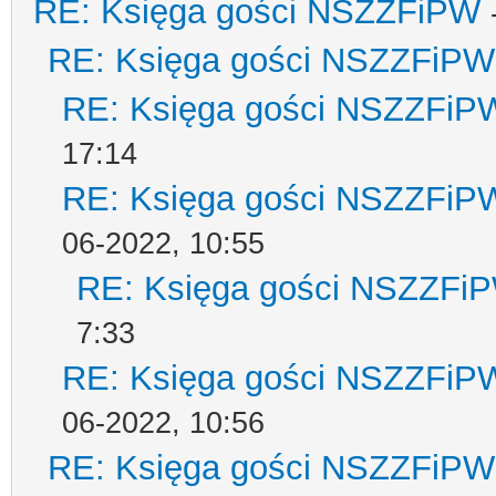
RE: Księga gości NSZZFiPW
RE: Księga gości NSZZFiPW
RE: Księga gości NSZZFiP
17:14
RE: Księga gości NSZZFiP
06-2022, 10:55
RE: Księga gości NSZZFi
7:33
RE: Księga gości NSZZFiP
06-2022, 10:56
RE: Księga gości NSZZFiPW