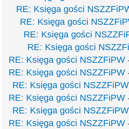
RE: Księga gości NSZZFiP
RE: Księga gości NSZZFi
RE: Księga gości NSZZF
RE: Księga gości NSZZ
RE: Księga gości NSZZFiPW
RE: Księga gości NSZZFiPW
RE: Księga gości NSZZFiPW
RE: Księga gości NSZZFiPW
RE: Księga gości NSZZFiPW
RE: Księga gości NSZZFiPW