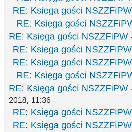
RE: Księga gości NSZZFiPW
RE: Księga gości NSZZFiP
RE: Księga gości NSZZFiPW
RE: Księga gości NSZZFiPW
RE: Księga gości NSZZFiPW
RE: Księga gości NSZZFiP
RE: Księga gości NSZZFiPW
2018, 11:36
RE: Księga gości NSZZFiPW
RE: Księga gości NSZZFiPW