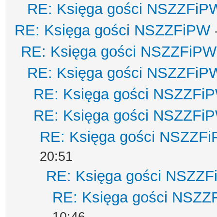
RE: Księga gości NSZZFiP
RE: Księga gości NSZZFiPW
RE: Księga gości NSZZFiPW
RE: Księga gości NSZZFiP
RE: Księga gości NSZZFi
RE: Księga gości NSZZFi
RE: Księga gości NSZZF
20:51
RE: Księga gości NSZZ
RE: Księga gości NSZZ