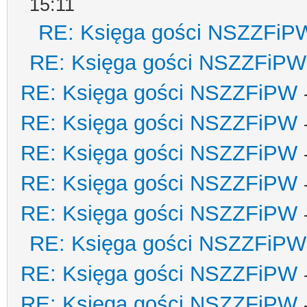
15:11
RE: Księga gości NSZZFiP
RE: Księga gości NSZZFiPW
RE: Księga gości NSZZFiPW
RE: Księga gości NSZZFiPW
RE: Księga gości NSZZFiPW
RE: Księga gości NSZZFiPW
RE: Księga gości NSZZFiPW
RE: Księga gości NSZZFiPW
RE: Księga gości NSZZFiPW
RE: Księga gości NSZZFiPW