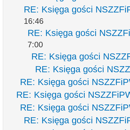
RE: Księga gości NSZZF
16:46
RE: Księga gości NSZZ
7:00
RE: Księga gości NSZZ
RE: Księga gości NSZ
RE: Księga gości NSZZFi
RE: Księga gości NSZZFiP
RE: Księga gości NSZZFi
RE: Księga gości NSZZF