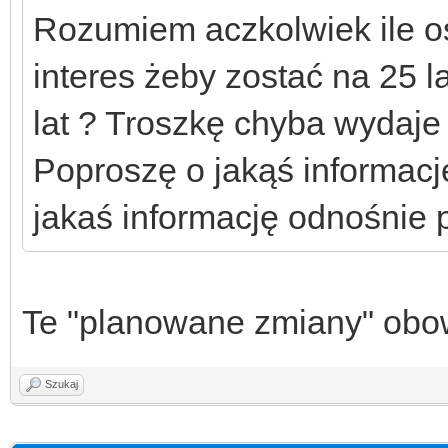
Rozumiem aczkolwiek ile o
interes żeby zostać na 25 l
lat ? Troszkę chyba wydaje 
Poproszę o jakąś informacj
jakaś informację odnośnie
Te "planowane zmiany" obow
Szukaj