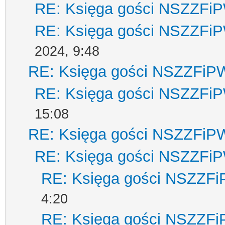
RE: Księga gości NSZZFi
RE: Księga gości NSZZFi
2024, 9:48
RE: Księga gości NSZZFiP
RE: Księga gości NSZZFi
15:08
RE: Księga gości NSZZFiP
RE: Księga gości NSZZFi
RE: Księga gości NSZZF
4:20
RE: Księga gości NSZZF