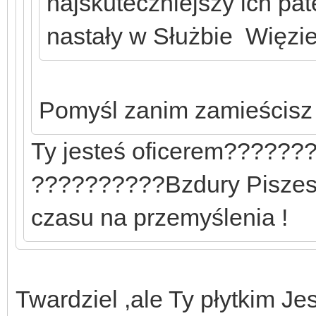
najskuteczniejszy ich pat
nastały w Służbie Więzienn
Pomyśl zanim zamieścisz 
Ty jesteś oficerem???????
??????????Bzdury Piszes
czasu na przemyślenia !
Twardziel ,ale Ty płytkim Je