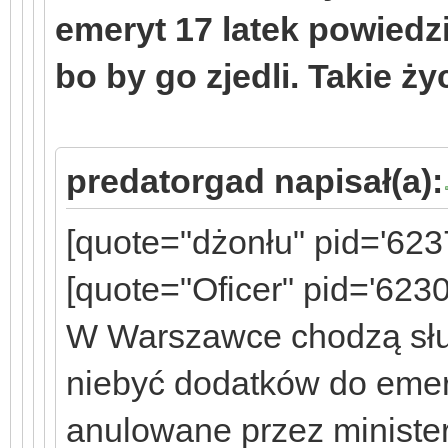
emeryt 17 latek powiedzi
bo by go zjedli. Takie życ
predatorgad napisał(a):
[quote="dżonłu" pid='623
[quote="Oficer" pid='623
W Warszawce chodzą słu
niebyć dodatków do emer
anulowane przez minister