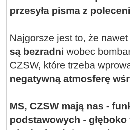
przesyła pisma z poleceni
Najgorsze jest to, że nawe
są bezradni
wobec bombar
CZSW, które trzeba wprowa
negatywną atmosferę wśró
MS, CZSW mają nas - fun
podstawowych - głęboko w