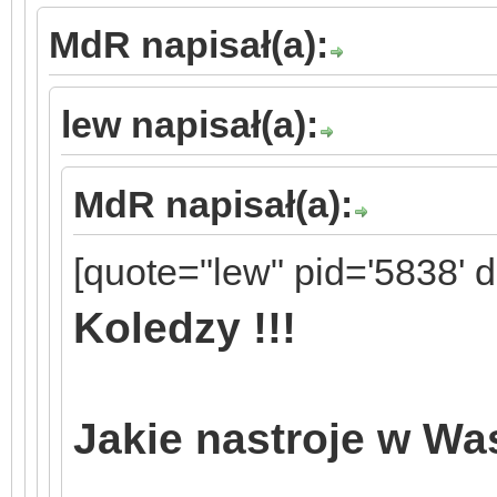
MdR napisał(a):
lew napisał(a):
MdR napisał(a):
[quote="lew" pid='5838' 
Koledzy !!!
Jakie nastroje w Wa