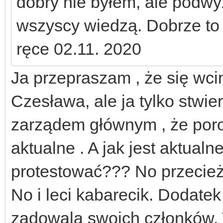
dobry nie byłem, ale podwyż
wszyscy wiedzą. Dobrze to
ręce 02.11. 2020
Ja przepraszam , że się wc
Czesława, ale ja tylko stwi
zarządem głównym , że poro
aktualne . A jak jest aktualn
protestować??? No przecież
No i leci kabarecik. Doda
zadowala swoich członków.