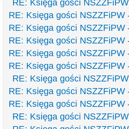
RE: Księga gości NSZZFiPW
RE: Księga gości NSZZFiPW
RE: Księga gości NSZZFiPW
RE: Księga gości NSZZFiPW
RE: Księga gości NSZZFiPW
RE: Księga gości NSZZFiPW
RE: Księga gości NSZZFiPW
RE: Księga gości NSZZFiPW
RE: Księga gości NSZZFiPW
RE: Księga gości NSZZFiPW