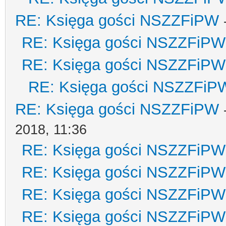
RE: Księga gości NSZZFiPW
RE: Księga gości NSZZFiPW
RE: Księga gości NSZZFiPW
RE: Księga gości NSZZFiP
RE: Księga gości NSZZFiPW
2018, 11:36
RE: Księga gości NSZZFiPW
RE: Księga gości NSZZFiPW
RE: Księga gości NSZZFiPW
RE: Księga gości NSZZFiPW