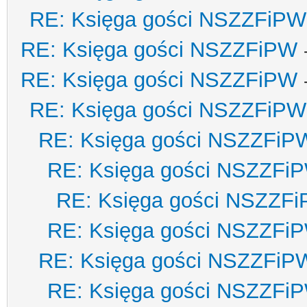
RE: Księga gości NSZZFiPW
RE: Księga gości NSZZFiPW
RE: Księga gości NSZZFiPW
RE: Księga gości NSZZFiPW
RE: Księga gości NSZZFiP
RE: Księga gości NSZZFi
RE: Księga gości NSZZF
RE: Księga gości NSZZFi
RE: Księga gości NSZZFiP
RE: Księga gości NSZZFi