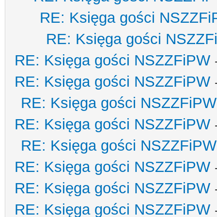
RE: Księga gości NSZZF
RE: Księga gości NSZZ
RE: Księga gości NSZZFiPW
RE: Księga gości NSZZFiPW
RE: Księga gości NSZZFiPW
RE: Księga gości NSZZFiPW
RE: Księga gości NSZZFiPW
RE: Księga gości NSZZFiPW
RE: Księga gości NSZZFiPW
RE: Księga gości NSZZFiPW