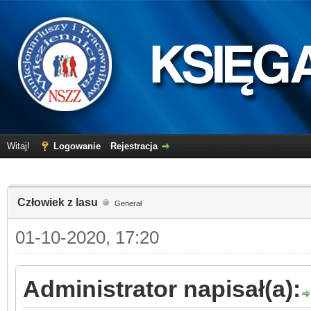
Witaj!
Logowanie
Rejestracja
Człowiek z lasu
Generał
01-10-2020, 17:20
Administrator napisał(a):