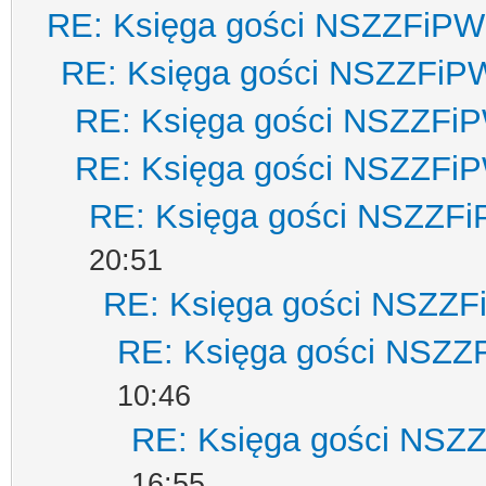
RE: Księga gości NSZZFiPW
RE: Księga gości NSZZFiP
RE: Księga gości NSZZFi
RE: Księga gości NSZZFi
RE: Księga gości NSZZF
20:51
RE: Księga gości NSZZ
RE: Księga gości NSZZ
10:46
RE: Księga gości NSZ
16:55