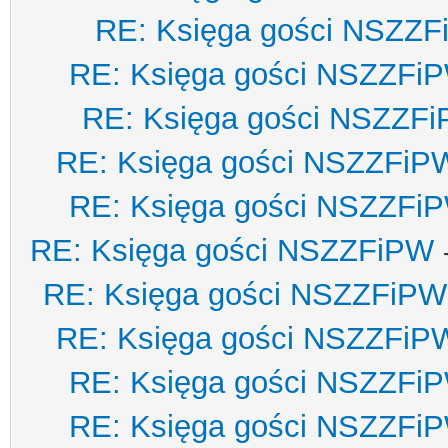
RE: Księga gości NSZZ
RE: Księga gości NSZZFi
RE: Księga gości NSZZF
RE: Księga gości NSZZFiP
RE: Księga gości NSZZFi
RE: Księga gości NSZZFiPW
RE: Księga gości NSZZFiPW
RE: Księga gości NSZZFiP
RE: Księga gości NSZZFi
RE: Księga gości NSZZFi