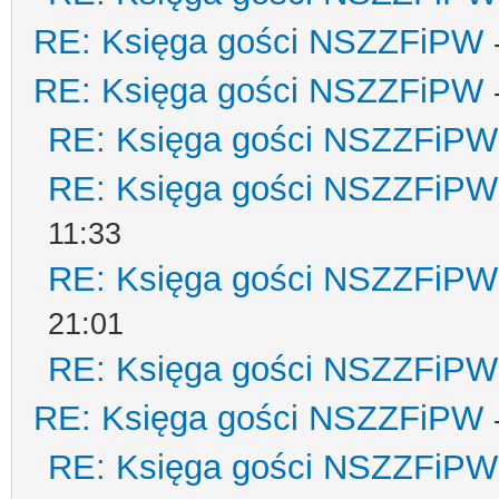
RE: Księga gości NSZZFiPW
RE: Księga gości NSZZFiPW
RE: Księga gości NSZZFiPW
RE: Księga gości NSZZFiPW
11:33
RE: Księga gości NSZZFiPW
21:01
RE: Księga gości NSZZFiPW
RE: Księga gości NSZZFiPW
RE: Księga gości NSZZFiPW