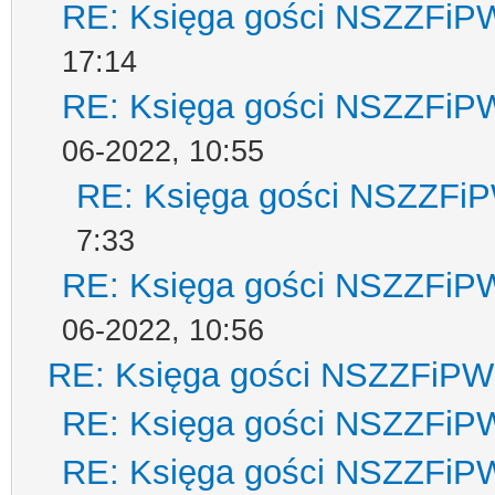
RE: Księga gości NSZZFiP
17:14
RE: Księga gości NSZZFiP
06-2022, 10:55
RE: Księga gości NSZZFi
7:33
RE: Księga gości NSZZFiP
06-2022, 10:56
RE: Księga gości NSZZFiPW
RE: Księga gości NSZZFiP
RE: Księga gości NSZZFiP