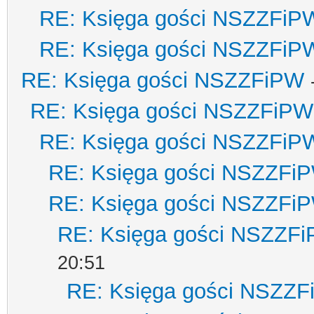
RE: Księga gości NSZZFiP
RE: Księga gości NSZZFiP
RE: Księga gości NSZZFiPW
RE: Księga gości NSZZFiPW
RE: Księga gości NSZZFiP
RE: Księga gości NSZZFi
RE: Księga gości NSZZFi
RE: Księga gości NSZZF
20:51
RE: Księga gości NSZZ