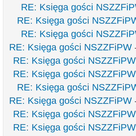
RE: Księga gości NSZZFi
RE: Księga gości NSZZFiP
RE: Księga gości NSZZFi
RE: Księga gości NSZZFiPW
RE: Księga gości NSZZFiPW
RE: Księga gości NSZZFiPW
RE: Księga gości NSZZFiP
RE: Księga gości NSZZFiPW
RE: Księga gości NSZZFiPW
RE: Księga gości NSZZFiPW