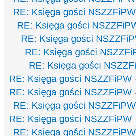
RE: Księga gości NSZZFiPW
RE: Księga gości NSZZFiP
RE: Księga gości NSZZFi
RE: Księga gości NSZZF
RE: Księga gości NSZZ
RE: Księga gości NSZZFiPW
RE: Księga gości NSZZFiPW
RE: Księga gości NSZZFiPW
RE: Księga gości NSZZFiPW
RE: Księga gości NSZZFiPW