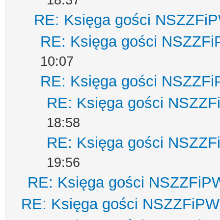
18:37
RE: Księga gości NSZZFi
RE: Księga gości NSZZF
10:07
RE: Księga gości NSZZF
RE: Księga gości NSZZ
18:58
RE: Księga gości NSZZ
19:56
RE: Księga gości NSZZFiP
RE: Księga gości NSZZFiPW