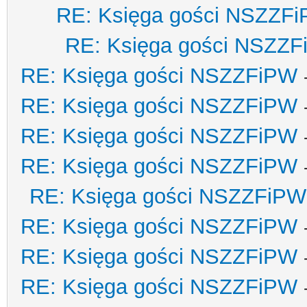
RE: Księga gości NSZZF
RE: Księga gości NSZZ
RE: Księga gości NSZZFiPW
RE: Księga gości NSZZFiPW
RE: Księga gości NSZZFiPW
RE: Księga gości NSZZFiPW
RE: Księga gości NSZZFiPW
RE: Księga gości NSZZFiPW
RE: Księga gości NSZZFiPW
RE: Księga gości NSZZFiPW