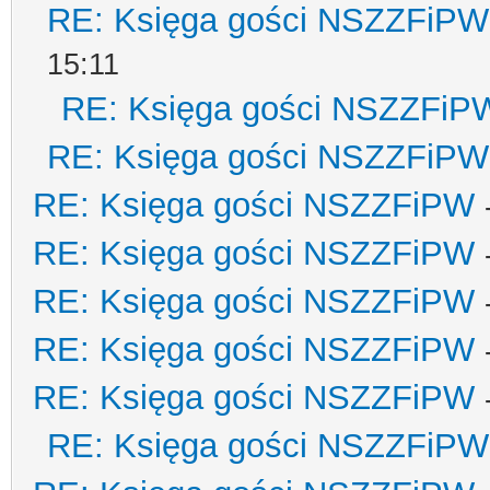
RE: Księga gości NSZZFiPW
15:11
RE: Księga gości NSZZFiP
RE: Księga gości NSZZFiPW
RE: Księga gości NSZZFiPW
RE: Księga gości NSZZFiPW
RE: Księga gości NSZZFiPW
RE: Księga gości NSZZFiPW
RE: Księga gości NSZZFiPW
RE: Księga gości NSZZFiPW