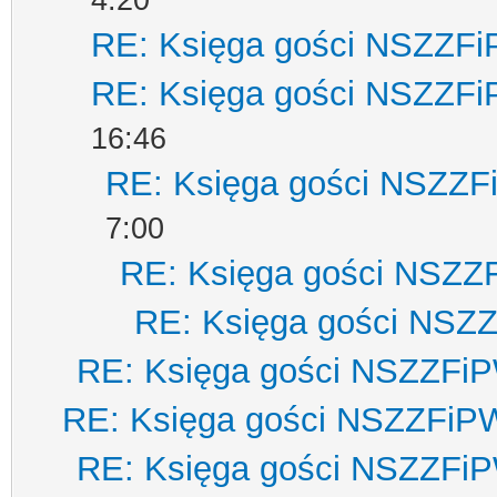
4:20
RE: Księga gości NSZZF
RE: Księga gości NSZZF
16:46
RE: Księga gości NSZZ
7:00
RE: Księga gości NSZZ
RE: Księga gości NSZ
RE: Księga gości NSZZFi
RE: Księga gości NSZZFiP
RE: Księga gości NSZZFi