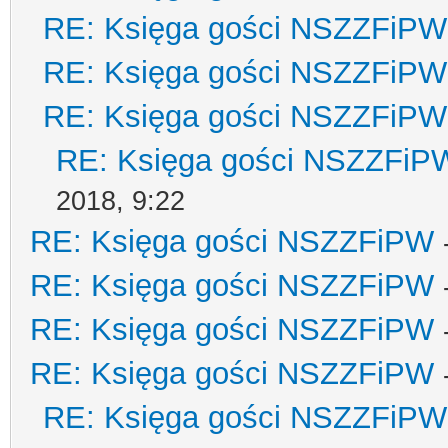
RE: Księga gości NSZZFiPW
RE: Księga gości NSZZFiPW
RE: Księga gości NSZZFiPW
RE: Księga gości NSZZFiP
2018, 9:22
RE: Księga gości NSZZFiPW
RE: Księga gości NSZZFiPW
RE: Księga gości NSZZFiPW
RE: Księga gości NSZZFiPW
RE: Księga gości NSZZFiPW