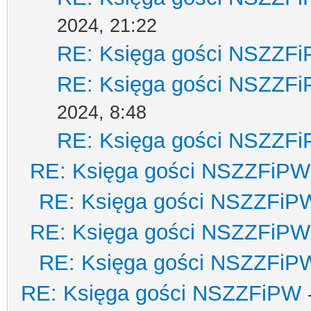
2024, 21:22
RE: Księga gości NSZZF
RE: Księga gości NSZZF
2024, 8:48
RE: Księga gości NSZZF
RE: Księga gości NSZZFiPW
RE: Księga gości NSZZFiP
RE: Księga gości NSZZFiPW
RE: Księga gości NSZZFiP
RE: Księga gości NSZZFiPW