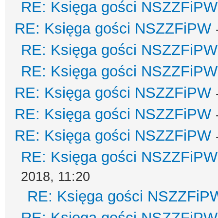
RE: Księga gości NSZZFiPW
RE: Księga gości NSZZFiPW
RE: Księga gości NSZZFiPW
RE: Księga gości NSZZFiPW
RE: Księga gości NSZZFiPW
RE: Księga gości NSZZFiPW
RE: Księga gości NSZZFiPW
RE: Księga gości NSZZFiPW
2018, 11:20
RE: Księga gości NSZZFiP
RE: Księga gości NSZZFiPW