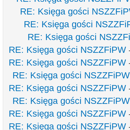
RE: Księga gości NSZZFi
RE: Księga gości NSZZF
RE: Księga gości NSZZ
RE: Księga gości NSZZFiPW
RE: Księga gości NSZZFiPW
RE: Księga gości NSZZFiPW
RE: Księga gości NSZZFiPW
RE: Księga gości NSZZFiPW
RE: Księga gości NSZZFiPW
RE: Księga gości NSZZFiPW