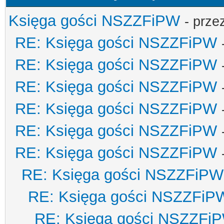
Księga gości NSZZFiPW
- prze
RE: Księga gości NSZZFiPW
RE: Księga gości NSZZFiPW
RE: Księga gości NSZZFiPW
RE: Księga gości NSZZFiPW
RE: Księga gości NSZZFiPW
RE: Księga gości NSZZFiPW
RE: Księga gości NSZZFiPW
RE: Księga gości NSZZFiP
RE: Księga gości NSZZFi