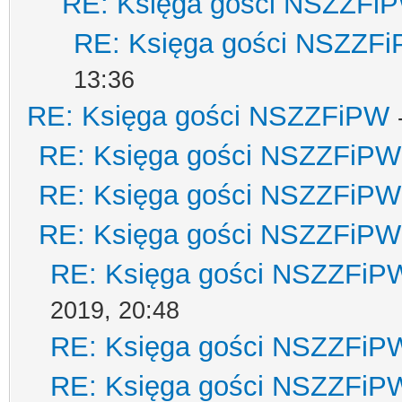
RE: Księga gości NSZZFi
RE: Księga gości NSZZF
13:36
RE: Księga gości NSZZFiPW
RE: Księga gości NSZZFiPW
RE: Księga gości NSZZFiPW
RE: Księga gości NSZZFiPW
RE: Księga gości NSZZFiP
2019, 20:48
RE: Księga gości NSZZFiP
RE: Księga gości NSZZFiP