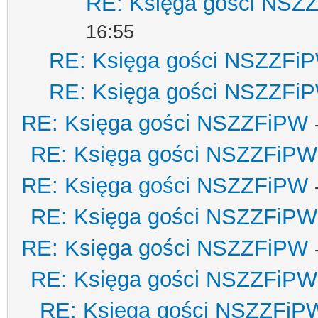
RE: Księga gości NSZ
16:55
RE: Księga gości NSZZFi
RE: Księga gości NSZZFi
RE: Księga gości NSZZFiPW
RE: Księga gości NSZZFiPW
RE: Księga gości NSZZFiPW
RE: Księga gości NSZZFiPW
RE: Księga gości NSZZFiPW
RE: Księga gości NSZZFiPW
RE: Księga gości NSZZFiP