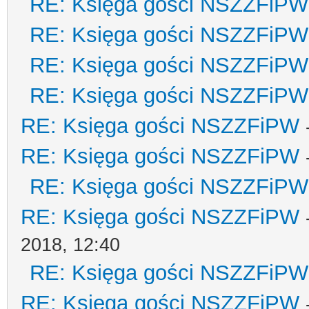
RE: Księga gości NSZZFiPW
RE: Księga gości NSZZFiPW
RE: Księga gości NSZZFiPW
RE: Księga gości NSZZFiPW
RE: Księga gości NSZZFiPW
RE: Księga gości NSZZFiPW
RE: Księga gości NSZZFiPW
RE: Księga gości NSZZFiPW
2018, 12:40
RE: Księga gości NSZZFiPW
RE: Księga gości NSZZFiPW