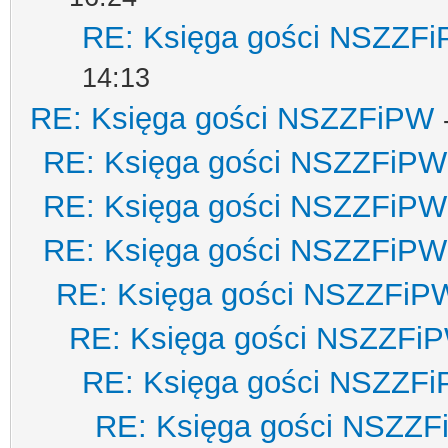
RE: Księga gości NSZZF
14:13
RE: Księga gości NSZZFiPW
RE: Księga gości NSZZFiPW
RE: Księga gości NSZZFiPW
RE: Księga gości NSZZFiPW
RE: Księga gości NSZZFiP
RE: Księga gości NSZZFi
RE: Księga gości NSZZF
RE: Księga gości NSZZ