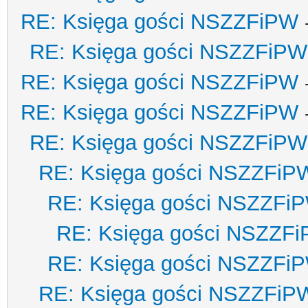
RE: Księga gości NSZZFiPW
RE: Księga gości NSZZFiPW
RE: Księga gości NSZZFiPW
RE: Księga gości NSZZFiPW
RE: Księga gości NSZZFiPW
RE: Księga gości NSZZFiP
RE: Księga gości NSZZFi
RE: Księga gości NSZZF
RE: Księga gości NSZZFi
RE: Księga gości NSZZFiP