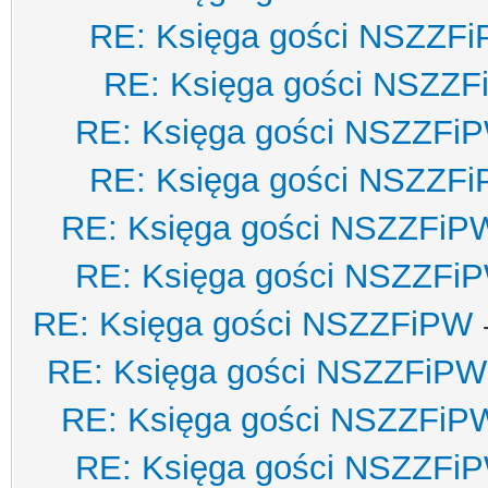
RE: Księga gości NSZZF
RE: Księga gości NSZZ
RE: Księga gości NSZZFi
RE: Księga gości NSZZF
RE: Księga gości NSZZFiP
RE: Księga gości NSZZFi
RE: Księga gości NSZZFiPW
RE: Księga gości NSZZFiPW
RE: Księga gości NSZZFiP
RE: Księga gości NSZZFi