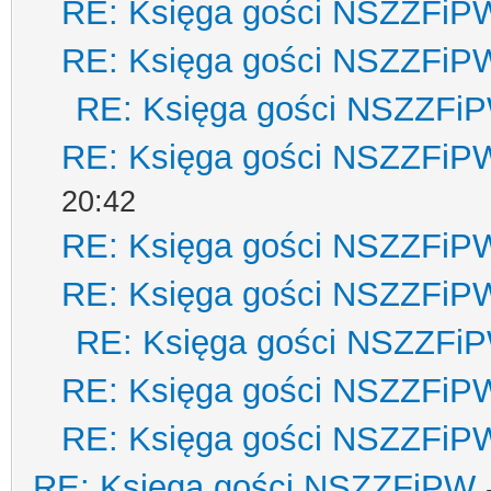
RE: Księga gości NSZZFiP
RE: Księga gości NSZZFiP
RE: Księga gości NSZZFi
RE: Księga gości NSZZFiP
20:42
RE: Księga gości NSZZFiP
RE: Księga gości NSZZFiP
RE: Księga gości NSZZFi
RE: Księga gości NSZZFiP
RE: Księga gości NSZZFiP
RE: Księga gości NSZZFiPW