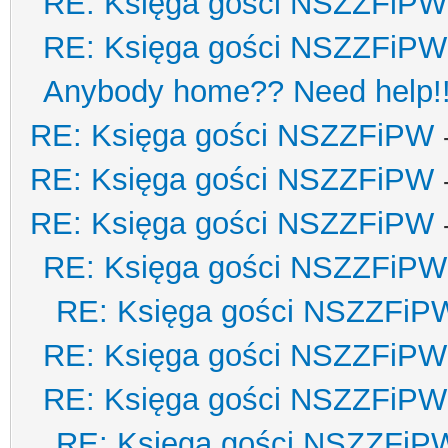
RE: Księga gości NSZZFiPW
RE: Księga gości NSZZFiPW
Anybody home?? Need help!
RE: Księga gości NSZZFiPW
RE: Księga gości NSZZFiPW
RE: Księga gości NSZZFiPW
RE: Księga gości NSZZFiPW
RE: Księga gości NSZZFiP
RE: Księga gości NSZZFiPW
RE: Księga gości NSZZFiPW
RE: Księga gości NSZZFiP