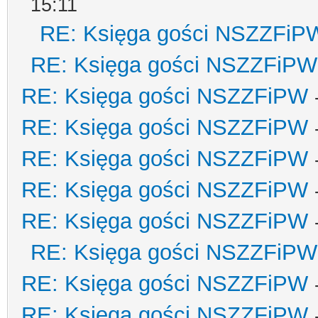
15:11
RE: Księga gości NSZZFiP
RE: Księga gości NSZZFiPW
RE: Księga gości NSZZFiPW
RE: Księga gości NSZZFiPW
RE: Księga gości NSZZFiPW
RE: Księga gości NSZZFiPW
RE: Księga gości NSZZFiPW
RE: Księga gości NSZZFiPW
RE: Księga gości NSZZFiPW
RE: Księga gości NSZZFiPW