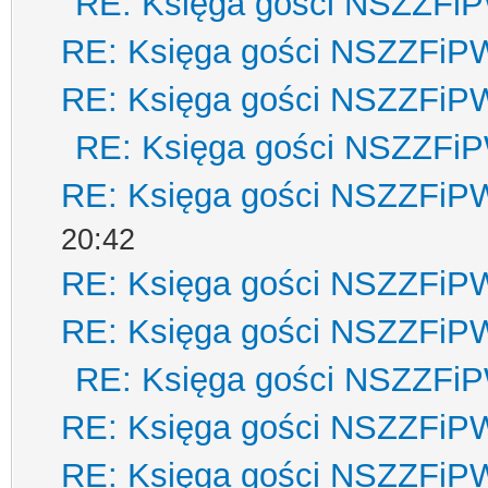
RE: Księga gości NSZZFi
RE: Księga gości NSZZFiP
RE: Księga gości NSZZFiP
RE: Księga gości NSZZFi
RE: Księga gości NSZZFiP
20:42
RE: Księga gości NSZZFiP
RE: Księga gości NSZZFiP
RE: Księga gości NSZZFi
RE: Księga gości NSZZFiP
RE: Księga gości NSZZFiP