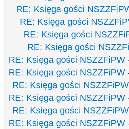
RE: Księga gości NSZZFiP
RE: Księga gości NSZZFi
RE: Księga gości NSZZF
RE: Księga gości NSZZ
RE: Księga gości NSZZFiPW
RE: Księga gości NSZZFiPW
RE: Księga gości NSZZFiPW
RE: Księga gości NSZZFiPW
RE: Księga gości NSZZFiPW
RE: Księga gości NSZZFiPW