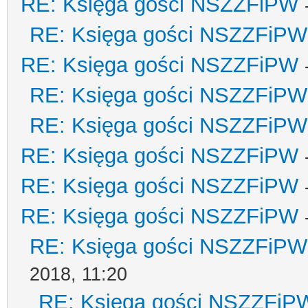
RE: Księga gości NSZZFiPW
RE: Księga gości NSZZFiPW
RE: Księga gości NSZZFiPW
RE: Księga gości NSZZFiPW
RE: Księga gości NSZZFiPW
RE: Księga gości NSZZFiPW
RE: Księga gości NSZZFiPW
RE: Księga gości NSZZFiPW
RE: Księga gości NSZZFiPW
2018, 11:20
RE: Księga gości NSZZFiP