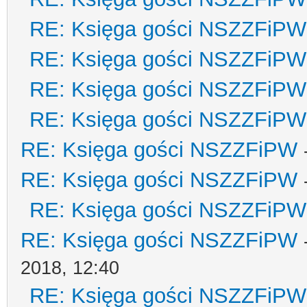
RE: Księga gości NSZZFiPW
RE: Księga gości NSZZFiPW
RE: Księga gości NSZZFiPW
RE: Księga gości NSZZFiPW
RE: Księga gości NSZZFiPW
RE: Księga gości NSZZFiPW
RE: Księga gości NSZZFiPW
RE: Księga gości NSZZFiPW
2018, 12:40
RE: Księga gości NSZZFiPW