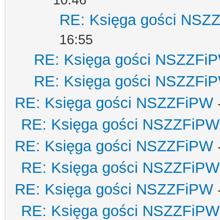
10:46
RE: Księga gości NSZ
16:55
RE: Księga gości NSZZFi
RE: Księga gości NSZZFi
RE: Księga gości NSZZFiPW
RE: Księga gości NSZZFiPW
RE: Księga gości NSZZFiPW
RE: Księga gości NSZZFiPW
RE: Księga gości NSZZFiPW
RE: Księga gości NSZZFiPW