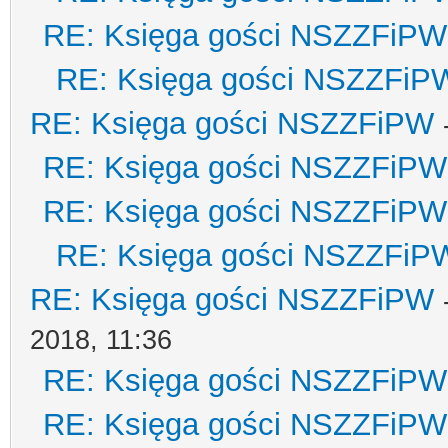
RE: Księga gości NSZZFiPW
RE: Księga gości NSZZFiP
RE: Księga gości NSZZFiPW
RE: Księga gości NSZZFiPW
RE: Księga gości NSZZFiPW
RE: Księga gości NSZZFiP
RE: Księga gości NSZZFiPW
2018, 11:36
RE: Księga gości NSZZFiPW
RE: Księga gości NSZZFiPW