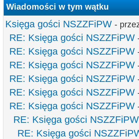
Wiadomości w tym wątku
Księga gości NSZZFiPW
- prze
RE: Księga gości NSZZFiPW
RE: Księga gości NSZZFiPW
RE: Księga gości NSZZFiPW
RE: Księga gości NSZZFiPW
RE: Księga gości NSZZFiPW
RE: Księga gości NSZZFiPW
RE: Księga gości NSZZFiPW
RE: Księga gości NSZZFiP