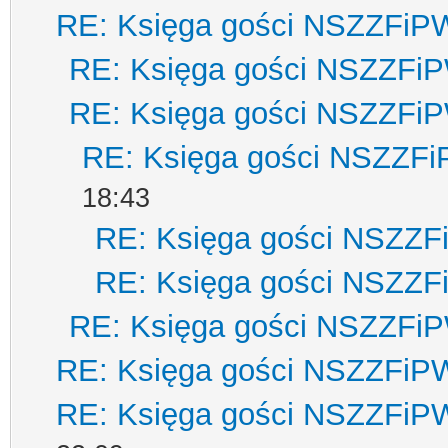
RE: Księga gości NSZZFiP
RE: Księga gości NSZZFi
RE: Księga gości NSZZFi
RE: Księga gości NSZZF
18:43
RE: Księga gości NSZZ
RE: Księga gości NSZZ
RE: Księga gości NSZZFi
RE: Księga gości NSZZFiP
RE: Księga gości NSZZFiP