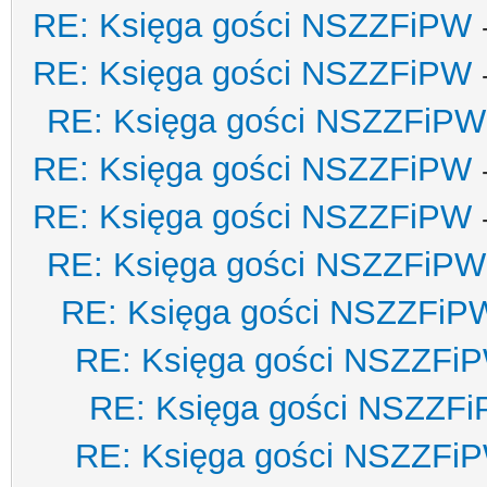
RE: Księga gości NSZZFiPW
RE: Księga gości NSZZFiPW
RE: Księga gości NSZZFiPW
RE: Księga gości NSZZFiPW
RE: Księga gości NSZZFiPW
RE: Księga gości NSZZFiPW
RE: Księga gości NSZZFiP
RE: Księga gości NSZZFi
RE: Księga gości NSZZF
RE: Księga gości NSZZFi