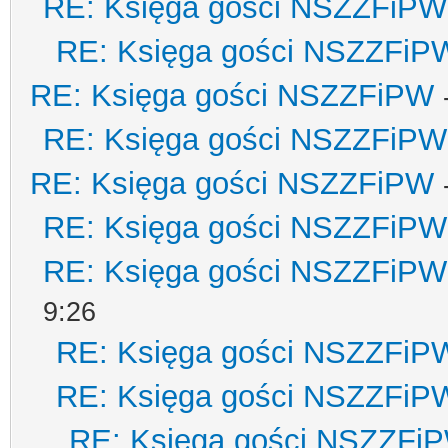
RE: Księga gości NSZZFiPW
RE: Księga gości NSZZFiP
RE: Księga gości NSZZFiPW
RE: Księga gości NSZZFiPW
RE: Księga gości NSZZFiPW
RE: Księga gości NSZZFiPW
RE: Księga gości NSZZFiPW
9:26
RE: Księga gości NSZZFiP
RE: Księga gości NSZZFiP
RE: Księga gości NSZZFi