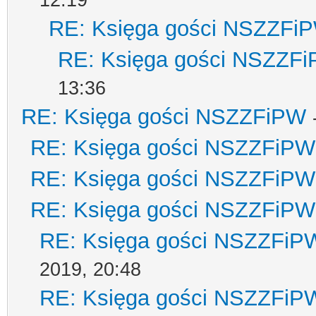
12:19
RE: Księga gości NSZZFi
RE: Księga gości NSZZF
13:36
RE: Księga gości NSZZFiPW
RE: Księga gości NSZZFiPW
RE: Księga gości NSZZFiPW
RE: Księga gości NSZZFiPW
RE: Księga gości NSZZFiP
2019, 20:48
RE: Księga gości NSZZFiP