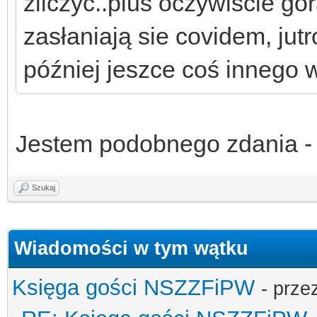
zliczyć..plus oczywiście gór
zasłaniają sie covidem, jutr
później jeszce coś innego 
Jestem podobnego zdania -
Szukaj
Wiadomości w tym wątku
Księga gości NSZZFiPW
- prze