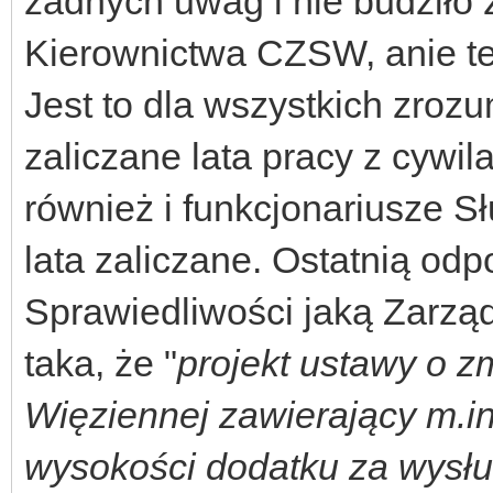
żadnych uwag i nie budziło 
Kierownictwa CZSW, anie te
Jest to dla wszystkich zrozu
zaliczane lata pracy z cywil
również i funkcjonariusze S
lata zaliczane. Ostatnią od
Sprawiedliwości jaką Zarz
taka, że "
projekt ustawy o z
Więziennej zawierający m.i
wysokości dodatku za wysług