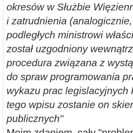
okresów w Służbie Więzienn
i zatrudnienia (analogiczni
podległych ministrowi właś
został uzgodniony wewnątrz 
procedura związana z wyst
do spraw programowania pra
wykazu prac legislacyjnych 
tego wpisu zostanie on skie
publicznych"
Moim zdaniem, cały "probl