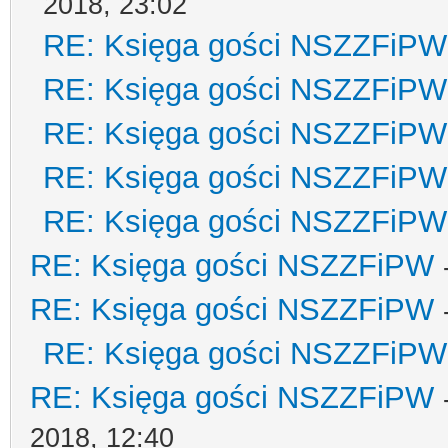
2018, 23:02
RE: Księga gości NSZZFiPW
RE: Księga gości NSZZFiPW
RE: Księga gości NSZZFiPW
RE: Księga gości NSZZFiPW
RE: Księga gości NSZZFiPW
RE: Księga gości NSZZFiPW
RE: Księga gości NSZZFiPW
RE: Księga gości NSZZFiPW
RE: Księga gości NSZZFiPW
2018, 12:40