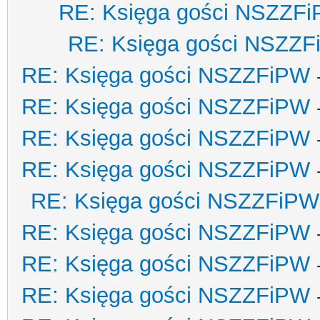
RE: Księga gości NSZZF
RE: Księga gości NSZZ
RE: Księga gości NSZZFiPW
RE: Księga gości NSZZFiPW
RE: Księga gości NSZZFiPW
RE: Księga gości NSZZFiPW
RE: Księga gości NSZZFiPW
RE: Księga gości NSZZFiPW
RE: Księga gości NSZZFiPW
RE: Księga gości NSZZFiPW