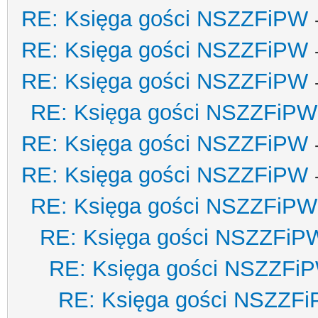
RE: Księga gości NSZZFiPW
RE: Księga gości NSZZFiPW
RE: Księga gości NSZZFiPW
RE: Księga gości NSZZFiPW
RE: Księga gości NSZZFiPW
RE: Księga gości NSZZFiPW
RE: Księga gości NSZZFiPW
RE: Księga gości NSZZFiP
RE: Księga gości NSZZFi
RE: Księga gości NSZZF