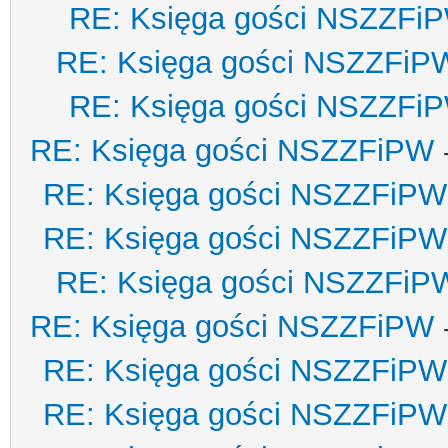
RE: Księga gości NSZZFi
RE: Księga gości NSZZFiP
RE: Księga gości NSZZFi
RE: Księga gości NSZZFiPW
RE: Księga gości NSZZFiPW
RE: Księga gości NSZZFiPW
RE: Księga gości NSZZFiP
RE: Księga gości NSZZFiPW
RE: Księga gości NSZZFiPW
RE: Księga gości NSZZFiPW