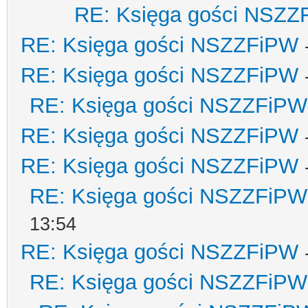
RE: Księga gości NSZZ
RE: Księga gości NSZZFiPW
RE: Księga gości NSZZFiPW
RE: Księga gości NSZZFiPW
RE: Księga gości NSZZFiPW
RE: Księga gości NSZZFiPW
RE: Księga gości NSZZFiPW
13:54
RE: Księga gości NSZZFiPW
RE: Księga gości NSZZFiPW