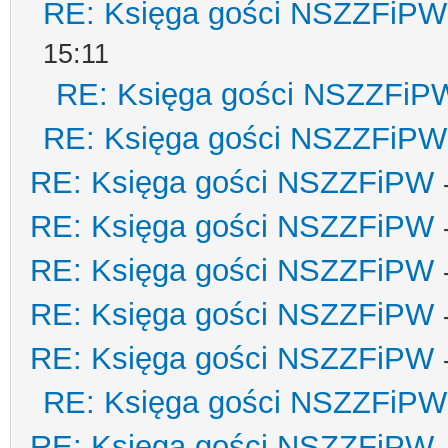
RE: Księga gości NSZZFiPW
15:11
RE: Księga gości NSZZFiP
RE: Księga gości NSZZFiPW
RE: Księga gości NSZZFiPW
RE: Księga gości NSZZFiPW
RE: Księga gości NSZZFiPW
RE: Księga gości NSZZFiPW
RE: Księga gości NSZZFiPW
RE: Księga gości NSZZFiPW
RE: Księga gości NSZZFiPW