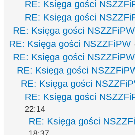
RE: Księga gości NSZZF
RE: Księga gości NSZZF
RE: Księga gości NSZZFiPW
RE: Księga gości NSZZFiPW
RE: Księga gości NSZZFiPW
RE: Księga gości NSZZFiP
RE: Księga gości NSZZFi
RE: Księga gości NSZZF
22:14
RE: Księga gości NSZZ
18:37