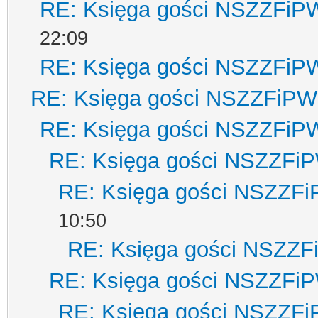
RE: Księga gości NSZZFiP
22:09
RE: Księga gości NSZZFiP
RE: Księga gości NSZZFiPW
RE: Księga gości NSZZFiP
RE: Księga gości NSZZFi
RE: Księga gości NSZZF
10:50
RE: Księga gości NSZZ
RE: Księga gości NSZZFi
RE: Księga gości NSZZF