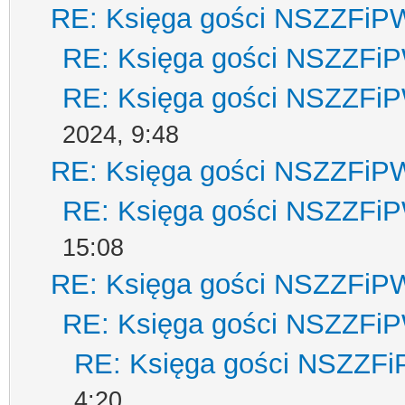
RE: Księga gości NSZZFiP
RE: Księga gości NSZZFi
RE: Księga gości NSZZFi
2024, 9:48
RE: Księga gości NSZZFiP
RE: Księga gości NSZZFi
15:08
RE: Księga gości NSZZFiP
RE: Księga gości NSZZFi
RE: Księga gości NSZZF
4:20