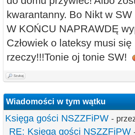
do domu przywlec! Albo zos
kwarantanny. Bo Nikt w SW 
W KOŃCU NAPRAWDĘ wyposaż
Człowiek o lateksy musi się 
rzeczy!!!Tonie oj tonie SW!
Szukaj
Wiadomości w tym wątku
Księga gości NSZZFiPW
- prze
RE: Księga gości NSZZFiPW