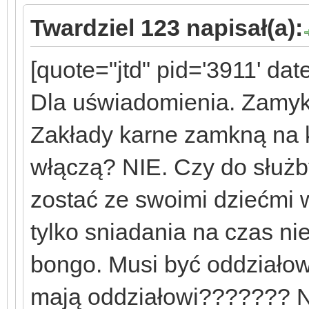
Twardziel 123 napisał(a):
[quote="jtd" pid='3911' da
Dla uświadomienia. Zamyka
Zakłady karne zamkną na
włączą? NIE. Czy do służb
zostać ze swoimi dziećmi
tylko sniadania na czas nie
bongo. Musi być oddziałow
mają oddziałowi??????? No