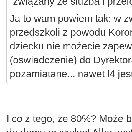
związany ze sluzba i prze
Ja to wam powiem tak: w z
przedszkoli z powodu Koron
dziecku nie możecie zapewn
(oswiadczenie) do Dyrektor
pozamiatane... nawet l4 je
I co z tego, że 80%? Może b