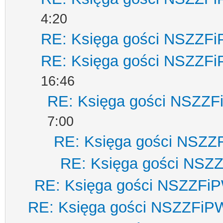
4:20
RE: Księga gości NSZZF
RE: Księga gości NSZZF
16:46
RE: Księga gości NSZZ
7:00
RE: Księga gości NSZZ
RE: Księga gości NSZ
RE: Księga gości NSZZFi
RE: Księga gości NSZZFiP