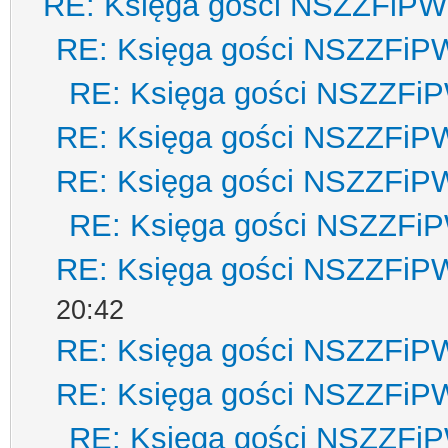
RE: Księga gości NSZZFiPW
RE: Księga gości NSZZFiP
RE: Księga gości NSZZFi
RE: Księga gości NSZZFiP
RE: Księga gości NSZZFiP
RE: Księga gości NSZZFi
RE: Księga gości NSZZFiP
20:42
RE: Księga gości NSZZFiP
RE: Księga gości NSZZFiP
RE: Księga gości NSZZFi