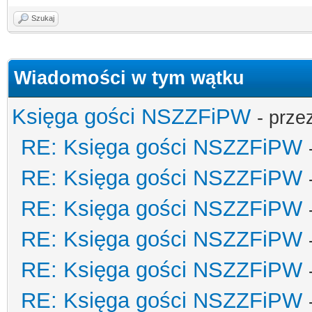
Szukaj
Wiadomości w tym wątku
Księga gości NSZZFiPW
- prze
RE: Księga gości NSZZFiPW
RE: Księga gości NSZZFiPW
RE: Księga gości NSZZFiPW
RE: Księga gości NSZZFiPW
RE: Księga gości NSZZFiPW
RE: Księga gości NSZZFiPW