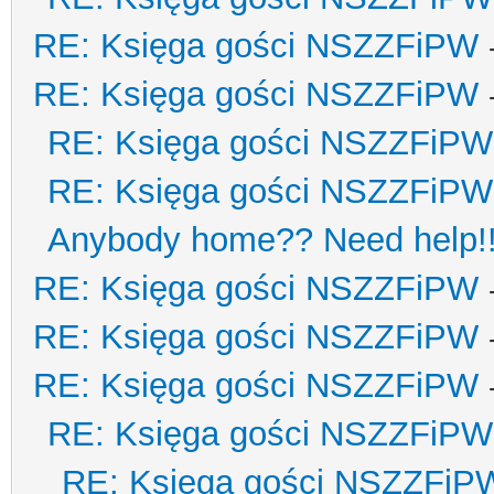
RE: Księga gości NSZZFiPW
RE: Księga gości NSZZFiPW
RE: Księga gości NSZZFiPW
RE: Księga gości NSZZFiPW
Anybody home?? Need help!
RE: Księga gości NSZZFiPW
RE: Księga gości NSZZFiPW
RE: Księga gości NSZZFiPW
RE: Księga gości NSZZFiPW
RE: Księga gości NSZZFiP