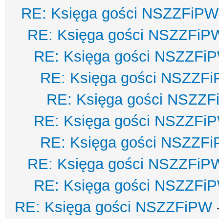
RE: Księga gości NSZZFiPW
RE: Księga gości NSZZFiP
RE: Księga gości NSZZFi
RE: Księga gości NSZZF
RE: Księga gości NSZZ
RE: Księga gości NSZZFi
RE: Księga gości NSZZF
RE: Księga gości NSZZFiP
RE: Księga gości NSZZFi
RE: Księga gości NSZZFiPW