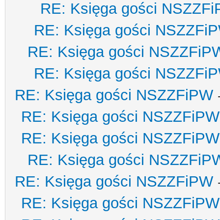
RE: Księga gości NSZZF
RE: Księga gości NSZZFi
RE: Księga gości NSZZFiP
RE: Księga gości NSZZFi
RE: Księga gości NSZZFiPW
RE: Księga gości NSZZFiPW
RE: Księga gości NSZZFiPW
RE: Księga gości NSZZFiP
RE: Księga gości NSZZFiPW
RE: Księga gości NSZZFiPW