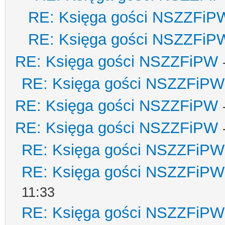
RE: Księga gości NSZZFiP
RE: Księga gości NSZZFiP
RE: Księga gości NSZZFiPW
RE: Księga gości NSZZFiPW
RE: Księga gości NSZZFiPW
RE: Księga gości NSZZFiPW
RE: Księga gości NSZZFiPW
RE: Księga gości NSZZFiPW
11:33
RE: Księga gości NSZZFiPW