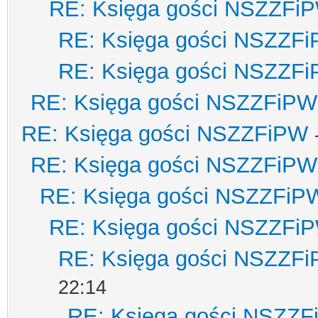
RE: Księga gości NSZZFi
RE: Księga gości NSZZF
RE: Księga gości NSZZF
RE: Księga gości NSZZFiPW
RE: Księga gości NSZZFiPW
RE: Księga gości NSZZFiPW
RE: Księga gości NSZZFiP
RE: Księga gości NSZZFi
RE: Księga gości NSZZF
22:14
RE: Księga gości NSZZ