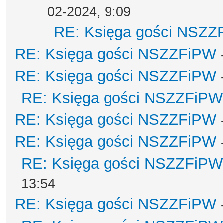
02-2024, 9:09
RE: Księga gości NSZZ
RE: Księga gości NSZZFiPW
RE: Księga gości NSZZFiPW
RE: Księga gości NSZZFiPW
RE: Księga gości NSZZFiPW
RE: Księga gości NSZZFiPW
RE: Księga gości NSZZFiPW
13:54
RE: Księga gości NSZZFiPW