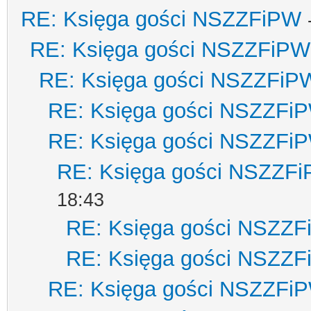
RE: Księga gości NSZZFiPW
RE: Księga gości NSZZFiPW
RE: Księga gości NSZZFiP
RE: Księga gości NSZZFi
RE: Księga gości NSZZFi
RE: Księga gości NSZZF
18:43
RE: Księga gości NSZZ
RE: Księga gości NSZZ
RE: Księga gości NSZZFi