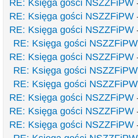
RE: Księga gości NSZZFiPW
RE: Księga gości NSZZFiPW
RE: Księga gości NSZZFiPW
RE: Księga gości NSZZFiPW
RE: Księga gości NSZZFiPW
RE: Księga gości NSZZFiPW
RE: Księga gości NSZZFiPW
RE: Księga gości NSZZFiPW
RE: Księga gości NSZZFiPW
RE: Księga gości NSZZFiPW