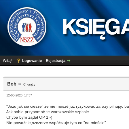
Witaj!
Logowanie
Rejestracja
Bob
Chorąży
12-03-2020, 17:37
"Jezu jak siè ciesze" że nie muszè już ryzykować zarazy pilnując b
Jak sobie przypomnè te warszawskie szpitale...
Chyba bym żądał OP 1;-)
Nie,poważnie,szczerze współczuje tym co "na mieście".