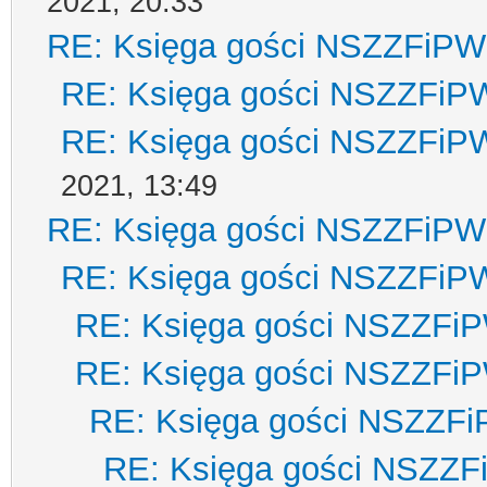
2021, 20:33
RE: Księga gości NSZZFiPW
RE: Księga gości NSZZFiP
RE: Księga gości NSZZFiP
2021, 13:49
RE: Księga gości NSZZFiPW
RE: Księga gości NSZZFiP
RE: Księga gości NSZZFi
RE: Księga gości NSZZFi
RE: Księga gości NSZZF
RE: Księga gości NSZZ