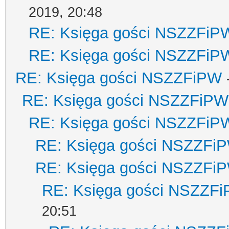
2019, 20:48
RE: Księga gości NSZZFiP
RE: Księga gości NSZZFiP
RE: Księga gości NSZZFiPW
RE: Księga gości NSZZFiPW
RE: Księga gości NSZZFiP
RE: Księga gości NSZZFi
RE: Księga gości NSZZFi
RE: Księga gości NSZZF
20:51