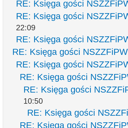
RE: Księga gości NSZZFiP
RE: Księga gości NSZZFiP
22:09
RE: Księga gości NSZZFiP
RE: Księga gości NSZZFiPW
RE: Księga gości NSZZFiP
RE: Księga gości NSZZFi
RE: Księga gości NSZZF
10:50
RE: Księga gości NSZZ
RE: Księga gości NSZZFi