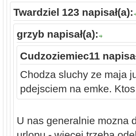
Twardziel 123 napisał(a):
grzyb napisał(a):
Cudzoziemiec11 napisał
Chodza sluchy ze maja ju
pdejsciem na emke. Ktos
U nas generalnie mozna d
urlopu - wiecej trzeba od