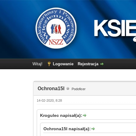
Witaj!
Logowanie
Rejestracja
Ochrona15l
Podoficer
14-02-2020, 8:28
Krogulec napisał(a):
Ochrona15l napisał(a):