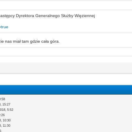
zastępcy Dyrektora Generalnego Służby Więziennej
=true
ie nas miał tam gdzie cała góra.
0:58
, 15:27
018, 5:52
0:26
8, 10:30
, 11:30
6