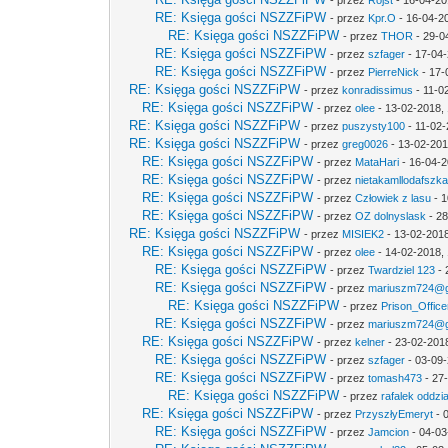
- przez
Rojst
- 16-04-20
RE: Księga gości NSZZFiPW
- przez
Kpr.O
- 16-04-2
RE: Księga gości NSZZFiPW
- przez
THOR
- 29-0
RE: Księga gości NSZZFiPW
- przez
szfager
- 17-04-
RE: Księga gości NSZZFiPW
- przez
PierreNick
- 17-
RE: Księga gości NSZZFiPW
- przez
konradissimus
- 11-0
RE: Księga gości NSZZFiPW
- przez
olee
- 13-02-2018,
RE: Księga gości NSZZFiPW
- przez
puszysty100
- 11-02-
RE: Księga gości NSZZFiPW
- przez
greg0026
- 13-02-201
RE: Księga gości NSZZFiPW
- przez
MataHari
- 16-04-2
RE: Księga gości NSZZFiPW
- przez
nietakamllodafszk
RE: Księga gości NSZZFiPW
- przez
Człowiek z lasu
- 1
RE: Księga gości NSZZFiPW
- przez
OZ dolnyslask
- 28
RE: Księga gości NSZZFiPW
- przez
MISIEK2
- 13-02-2018
RE: Księga gości NSZZFiPW
- przez
olee
- 14-02-2018, 
RE: Księga gości NSZZFiPW
- przez
Twardziel 123
- 
RE: Księga gości NSZZFiPW
- przez
mariuszm724@g
RE: Księga gości NSZZFiPW
- przez
Prison_Office
RE: Księga gości NSZZFiPW
- przez
mariuszm724@g
RE: Księga gości NSZZFiPW
- przez
kelner
- 23-02-201
RE: Księga gości NSZZFiPW
- przez
szfager
- 03-09-
RE: Księga gości NSZZFiPW
- przez
tomash473
- 27
RE: Księga gości NSZZFiPW
- przez
rafalek oddzi
RE: Księga gości NSZZFiPW
- przez
PrzyszłyEmeryt
- 
RE: Księga gości NSZZFiPW
- przez
Jamcion
- 04-03