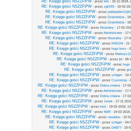
RE: Księga gości NSZZFiPW
- przez
kkk
- 16-11-2018, 
RE: Księga gości NSZZFiPW
- przez
zgk555
- 18-02-20
RE: Księga gości NSZZFiPW
- przez
pablopablo11@int
RE: Księga gości NSZZFiPW
- przez
Dziambdzia
- 18
RE: Księga gości NSZZFiPW
- przez
Dziambdzia
- 18
RE: Księga gości NSZZFiPW
- przez
Neutralny
- 17-02-201
RE: Księga gości NSZZFiPW
- przez
Administrator
- 17-
RE: Księga gości NSZZFiPW
- przez
Neutralny
- 17-0
RE: Księga gości NSZZFiPW
- przez
RADON
- 21-
RE: Księga gości NSZZFiPW
- przez
hugo boss
- 0
RE: Księga gości NSZZFiPW
- przez
Mateusz1
RE: Księga gości NSZZFiPW
- przez
jtd
- 06-
RE: Księga gości NSZZFiPW
- przez
hugo
RE: Księga gości NSZZFiPW
- przez
gr
RE: Księga gości NSZZFiPW
- przez
szfager
- 10-
RE: Księga gości NSZZFiPW
- przez
Czarodziej
- 
RE: Księga gości NSZZFiPW
- przez
Dobra zmiana
- 17-02
RE: Księga gości NSZZFiPW
- przez
Administrator
- 17-
RE: Księga gości NSZZFiPW
- przez
Dobra zmiana
- 17-02
RE: Księga gości NSZZFiPW
- przez
Jonek
- 17-11-2018
RE: Księga gości NSZZFiPW
- przez
ktoś
- 19-02-2018, 13
RE: Księga gości NSZZFiPW
- przez
MdR
- 19-02-2018,
RE: Księga gości NSZZFiPW
- przez
rawablus
- 22-0
RE: Księga gości NSZZFiPW
- przez
szfager
- 04-
RE: Księga gości NSZZFiPW
- przez
DAB77
- 20-0