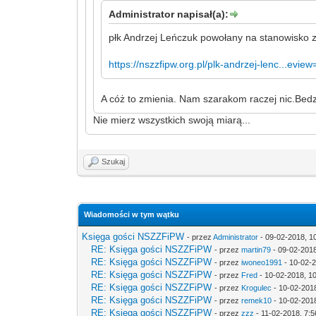
Administrator napisał(a):
płk Andrzej Leńczuk powołany na stanowisko 
https://nszzfipw.org.pl/plk-andrzej-lenc...eview
A cóż to zmienia. Nam szarakom raczej nic.Bedz
Nie mierz wszystkich swoją miarą...
Szukaj
Wiadomości w tym wątku
Księga gości NSZZFiPW
- przez
Administrator
- 09-02-2018, 1
RE: Księga gości NSZZFiPW
- przez
martin79
- 09-02-2018
RE: Księga gości NSZZFiPW
- przez
iwoneo1991
- 10-02-2
RE: Księga gości NSZZFiPW
- przez
Fred
- 10-02-2018, 1
RE: Księga gości NSZZFiPW
- przez
Krogulec
- 10-02-201
RE: Księga gości NSZZFiPW
- przez
remek10
- 10-02-2018
RE: Księga gości NSZZFiPW
- przez
zzz
- 11-02-2018, 7:5