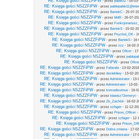
RE: Księga gości NSZZFiPW
- przez
pabel32
- 05-03
RE: Księga gości NSZZFiPW
- przez
pablopablo11@inter
RE: Księga gości NSZZFiPW
- przez
BartekC
- 25-07-20
RE: Księga gości NSZZFiPW
- przez
MdR
- 26-07-20
RE: Księga gości NSZZFiPW
- przez
Funkcjonariusz
RE: Księga gości NSZZFiPW
- przez
BartekS
- 15-02-20
RE: Księga gości NSZZFiPW
- przez
Psychol_OK
- 1
RE: Księga gości NSZZFiPW
- przez
BartekS
- 16-
RE: Księga gości NSZZFiPW
- przez
zzz
- 16-02-2
RE: Księga gości NSZZFiPW
- przez
Oficer
- 17
RE: Księga gości NSZZFiPW
- przez
pablopab
RE: Księga gości NSZZFiPW
- przez
Ofice
RE: Księga gości NSZZFiPW
- przez
Fafarafa
- 13-02-2018
RE: Księga gości NSZZFiPW
- przez
dociekliwy
- 13-02-20
RE: Księga gości NSZZFiPW
- przez
Administrator
- 13-
RE: Księga gości NSZZFiPW
- przez
Administrator
- 13-02-
RE: Księga gości NSZZFiPW
- przez
konradissimus
- 16-0
RE: Księga gości NSZZFiPW
- przez
klawisz72emeryt
- 
RE: Księga gości NSZZFiPW
- przez
Zk_Zachód
- 16-02-2
RE: Księga gości NSZZFiPW
- przez
szfager
- 11-12-20
RE: Księga gości NSZZFiPW
- przez
Prison_Officer
-
RE: Księga gości NSZZFiPW
- przez
szfager
- 12-
RE: Księga gości NSZZFiPW
- przez
Prison_Off
RE: Księga gości NSZZFiPW
- przez
Dobra zmiana
- 17-02
RE: Księga gości NSZZFiPW
- przez
Administrator
- 17-