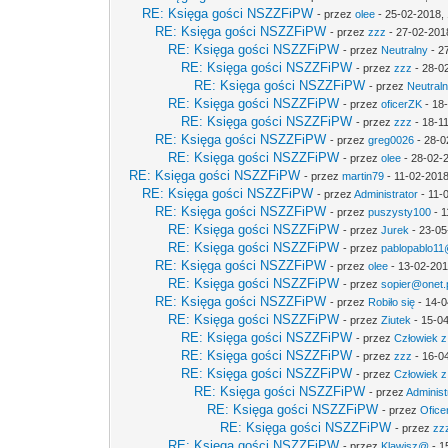
RE: Księga gości NSZZFiPW
- przez
olee
- 25-02-2018, 
RE: Księga gości NSZZFiPW
- przez
zzz
- 27-02-201
RE: Księga gości NSZZFiPW
- przez
Neutralny
- 2
RE: Księga gości NSZZFiPW
- przez
zzz
- 28-0
RE: Księga gości NSZZFiPW
- przez
Neutral
RE: Księga gości NSZZFiPW
- przez
oficerZK
- 18
RE: Księga gości NSZZFiPW
- przez
zzz
- 18-1
RE: Księga gości NSZZFiPW
- przez
greg0026
- 28-0
RE: Księga gości NSZZFiPW
- przez
olee
- 28-02-
RE: Księga gości NSZZFiPW
- przez
martin79
- 11-02-2018
RE: Księga gości NSZZFiPW
- przez
Administrator
- 11-
RE: Księga gości NSZZFiPW
- przez
puszysty100
- 1
RE: Księga gości NSZZFiPW
- przez
Jurek
- 23-05
RE: Księga gości NSZZFiPW
- przez
pablopablo11@
RE: Księga gości NSZZFiPW
- przez
olee
- 13-02-201
RE: Księga gości NSZZFiPW
- przez
sopier@onet.
RE: Księga gości NSZZFiPW
- przez
Robiło się
- 14-0
RE: Księga gości NSZZFiPW
- przez
Ziutek
- 15-04
RE: Księga gości NSZZFiPW
- przez
Człowiek z
RE: Księga gości NSZZFiPW
- przez
zzz
- 16-0
RE: Księga gości NSZZFiPW
- przez
Człowiek z
RE: Księga gości NSZZFiPW
- przez
Administ
RE: Księga gości NSZZFiPW
- przez
Ofice
RE: Księga gości NSZZFiPW
- przez
zz
RE: Księga gości NSZZFiPW
- przez
Klawisz@
- 1