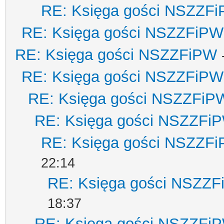
RE: Księga gości NSZZF
RE: Księga gości NSZZFiPW
RE: Księga gości NSZZFiPW
RE: Księga gości NSZZFiPW
RE: Księga gości NSZZFiP
RE: Księga gości NSZZFi
RE: Księga gości NSZZF
22:14
RE: Księga gości NSZZ
18:37
RE: Księga gości NSZZFi