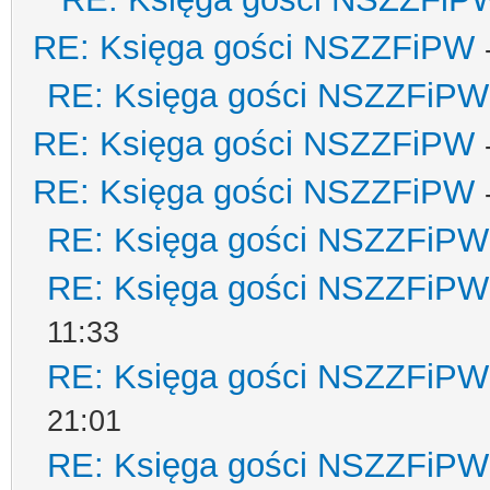
RE: Księga gości NSZZFiPW
RE: Księga gości NSZZFiPW
RE: Księga gości NSZZFiPW
RE: Księga gości NSZZFiPW
RE: Księga gości NSZZFiPW
RE: Księga gości NSZZFiPW
11:33
RE: Księga gości NSZZFiPW
21:01
RE: Księga gości NSZZFiPW