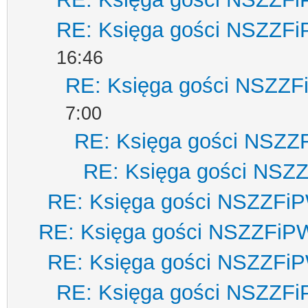
RE: Księga gości NSZZF
16:46
RE: Księga gości NSZZ
7:00
RE: Księga gości NSZZ
RE: Księga gości NSZ
RE: Księga gości NSZZFi
RE: Księga gości NSZZFiP
RE: Księga gości NSZZFi
RE: Księga gości NSZZF