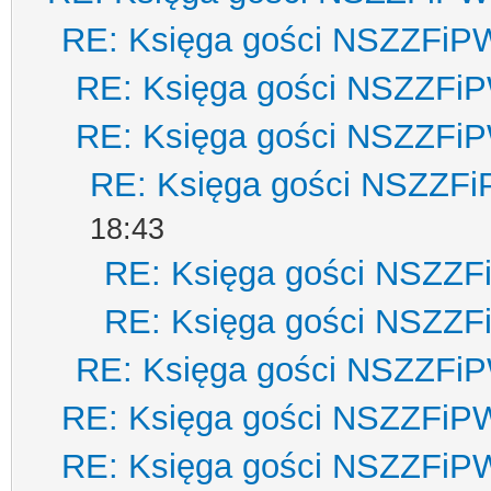
RE: Księga gości NSZZFiP
RE: Księga gości NSZZFi
RE: Księga gości NSZZFi
RE: Księga gości NSZZF
18:43
RE: Księga gości NSZZ
RE: Księga gości NSZZ
RE: Księga gości NSZZFi
RE: Księga gości NSZZFiP
RE: Księga gości NSZZFiP