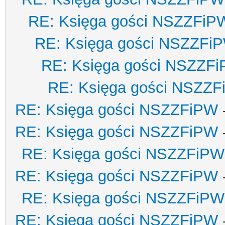
RE: Księga gości NSZZFiP
RE: Księga gości NSZZFi
RE: Księga gości NSZZF
RE: Księga gości NSZZ
RE: Księga gości NSZZFiPW
RE: Księga gości NSZZFiPW
RE: Księga gości NSZZFiPW
RE: Księga gości NSZZFiPW
RE: Księga gości NSZZFiPW
RE: Księga gości NSZZFiPW