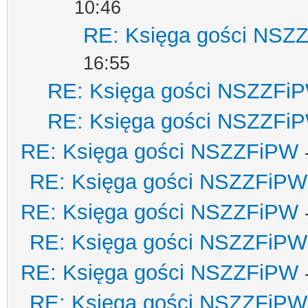
10:46
RE: Księga gości NSZ
16:55
RE: Księga gości NSZZFi
RE: Księga gości NSZZFi
RE: Księga gości NSZZFiPW
RE: Księga gości NSZZFiPW
RE: Księga gości NSZZFiPW
RE: Księga gości NSZZFiPW
RE: Księga gości NSZZFiPW
RE: Księga gości NSZZFiPW