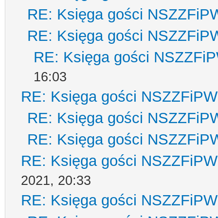
RE: Księga gości NSZZFiP
RE: Księga gości NSZZFiP
RE: Księga gości NSZZFi
16:03
RE: Księga gości NSZZFiPW
RE: Księga gości NSZZFiP
RE: Księga gości NSZZFiP
RE: Księga gości NSZZFiPW
2021, 20:33
RE: Księga gości NSZZFiPW