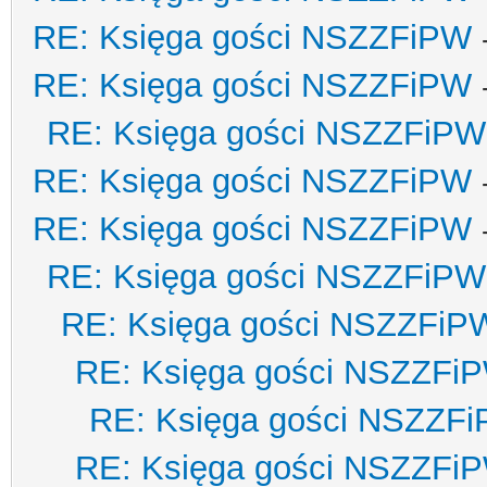
RE: Księga gości NSZZFiPW
RE: Księga gości NSZZFiPW
RE: Księga gości NSZZFiPW
RE: Księga gości NSZZFiPW
RE: Księga gości NSZZFiPW
RE: Księga gości NSZZFiPW
RE: Księga gości NSZZFiP
RE: Księga gości NSZZFi
RE: Księga gości NSZZF
RE: Księga gości NSZZFi