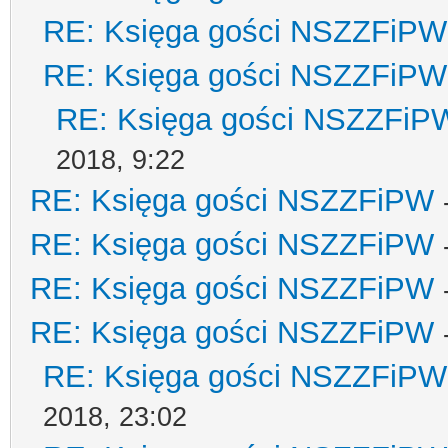
RE: Księga gości NSZZFiPW
RE: Księga gości NSZZFiPW
RE: Księga gości NSZZFiP
2018, 9:22
RE: Księga gości NSZZFiPW
RE: Księga gości NSZZFiPW
RE: Księga gości NSZZFiPW
RE: Księga gości NSZZFiPW
RE: Księga gości NSZZFiPW
2018, 23:02