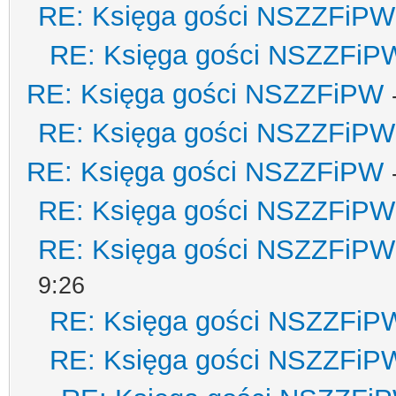
RE: Księga gości NSZZFiPW
RE: Księga gości NSZZFiP
RE: Księga gości NSZZFiPW
RE: Księga gości NSZZFiPW
RE: Księga gości NSZZFiPW
RE: Księga gości NSZZFiPW
RE: Księga gości NSZZFiPW
9:26
RE: Księga gości NSZZFiP
RE: Księga gości NSZZFiP