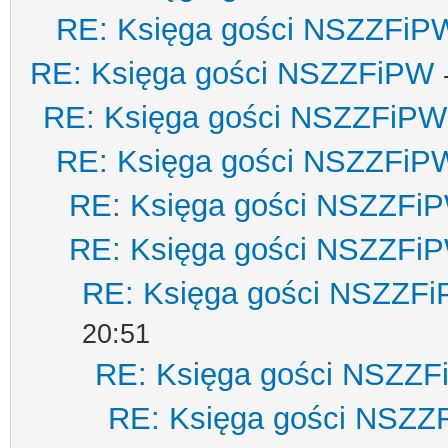
RE: Księga gości NSZZFiP
RE: Księga gości NSZZFiPW
RE: Księga gości NSZZFiPW
RE: Księga gości NSZZFiP
RE: Księga gości NSZZFi
RE: Księga gości NSZZFi
RE: Księga gości NSZZF
20:51
RE: Księga gości NSZZ
RE: Księga gości NSZZ