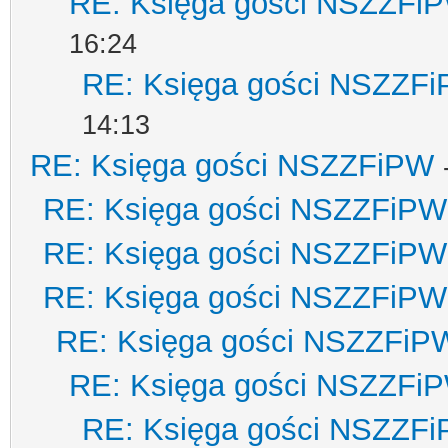
RE: Księga gości NSZZFi
16:24
RE: Księga gości NSZZF
14:13
RE: Księga gości NSZZFiPW
RE: Księga gości NSZZFiPW
RE: Księga gości NSZZFiPW
RE: Księga gości NSZZFiPW
RE: Księga gości NSZZFiP
RE: Księga gości NSZZFi
RE: Księga gości NSZZF