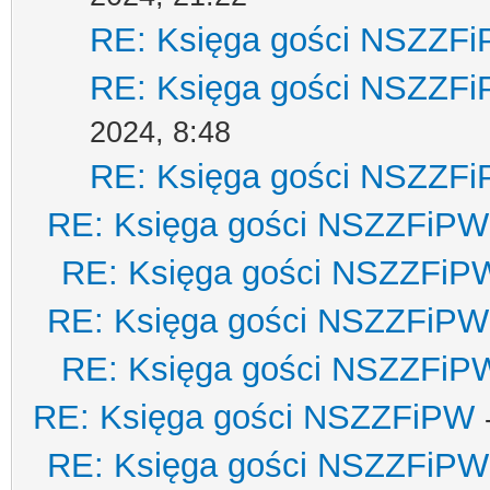
RE: Księga gości NSZZF
RE: Księga gości NSZZF
2024, 8:48
RE: Księga gości NSZZF
RE: Księga gości NSZZFiPW
RE: Księga gości NSZZFiP
RE: Księga gości NSZZFiPW
RE: Księga gości NSZZFiP
RE: Księga gości NSZZFiPW
RE: Księga gości NSZZFiPW