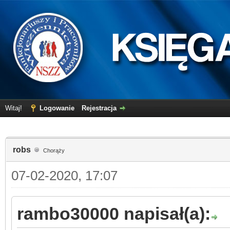
Witaj!
Logowanie
Rejestracja
robs
Chorąży
07-02-2020, 17:07
rambo30000 napisał(a):