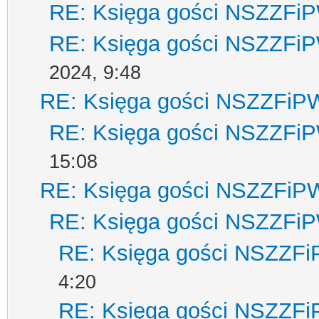
RE: Księga gości NSZZFi
RE: Księga gości NSZZFi
2024, 9:48
RE: Księga gości NSZZFiP
RE: Księga gości NSZZFi
15:08
RE: Księga gości NSZZFiP
RE: Księga gości NSZZFi
RE: Księga gości NSZZF
4:20
RE: Księga gości NSZZF