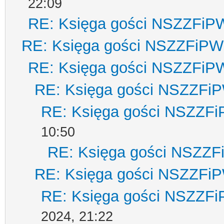
22:09
RE: Księga gości NSZZFiP
RE: Księga gości NSZZFiPW
RE: Księga gości NSZZFiP
RE: Księga gości NSZZFi
RE: Księga gości NSZZF
10:50
RE: Księga gości NSZZ
RE: Księga gości NSZZFi
RE: Księga gości NSZZF
2024, 21:22