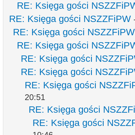
RE: Księga gości NSZZFiP
RE: Księga gości NSZZFiPW
RE: Księga gości NSZZFiPW
RE: Księga gości NSZZFiP
RE: Księga gości NSZZFi
RE: Księga gości NSZZFi
RE: Księga gości NSZZF
20:51
RE: Księga gości NSZZ
RE: Księga gości NSZZ