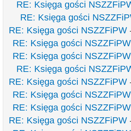
RE: Księga gości NSZZFiP
RE: Księga gości NSZZFi
RE: Księga gości NSZZFiPW
RE: Księga gości NSZZFiPW
RE: Księga gości NSZZFiPW
RE: Księga gości NSZZFiP
RE: Księga gości NSZZFiPW
RE: Księga gości NSZZFiPW
RE: Księga gości NSZZFiPW
RE: Księga gości NSZZFiPW