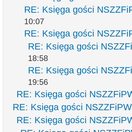
RE: Księga gości NSZZF
10:07
RE: Księga gości NSZZF
RE: Księga gości NSZZ
18:58
RE: Księga gości NSZZ
19:56
RE: Księga gości NSZZFiP
RE: Księga gości NSZZFiPW
RE: Księga gości NSZZFiP