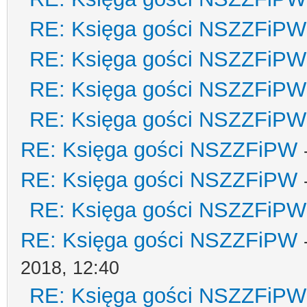
RE: Księga gości NSZZFiPW
RE: Księga gości NSZZFiPW
RE: Księga gości NSZZFiPW
RE: Księga gości NSZZFiPW
RE: Księga gości NSZZFiPW
RE: Księga gości NSZZFiPW
RE: Księga gości NSZZFiPW
RE: Księga gości NSZZFiPW
2018, 12:40
RE: Księga gości NSZZFiPW