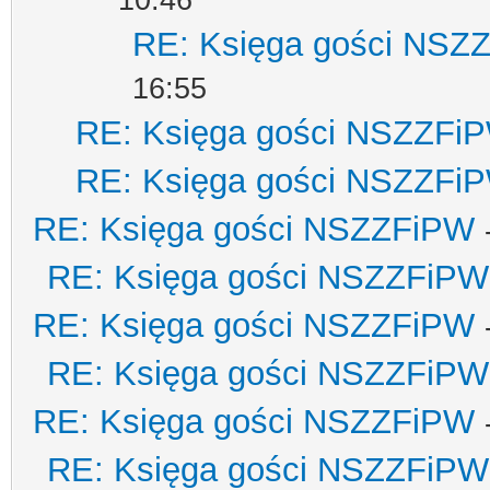
10:46
RE: Księga gości NSZ
16:55
RE: Księga gości NSZZFi
RE: Księga gości NSZZFi
RE: Księga gości NSZZFiPW
RE: Księga gości NSZZFiPW
RE: Księga gości NSZZFiPW
RE: Księga gości NSZZFiPW
RE: Księga gości NSZZFiPW
RE: Księga gości NSZZFiPW