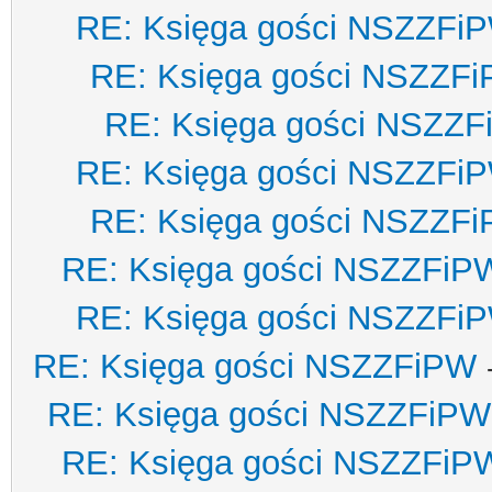
RE: Księga gości NSZZFi
RE: Księga gości NSZZF
RE: Księga gości NSZZ
RE: Księga gości NSZZFi
RE: Księga gości NSZZF
RE: Księga gości NSZZFiP
RE: Księga gości NSZZFi
RE: Księga gości NSZZFiPW
RE: Księga gości NSZZFiPW
RE: Księga gości NSZZFiP