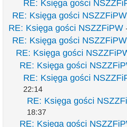
RE: Księga gości NSZZF
RE: Księga gości NSZZFiPW
RE: Księga gości NSZZFiPW
RE: Księga gości NSZZFiPW
RE: Księga gości NSZZFiP
RE: Księga gości NSZZFi
RE: Księga gości NSZZF
22:14
RE: Księga gości NSZZ
18:37
RE: Księga gości NSZZFi