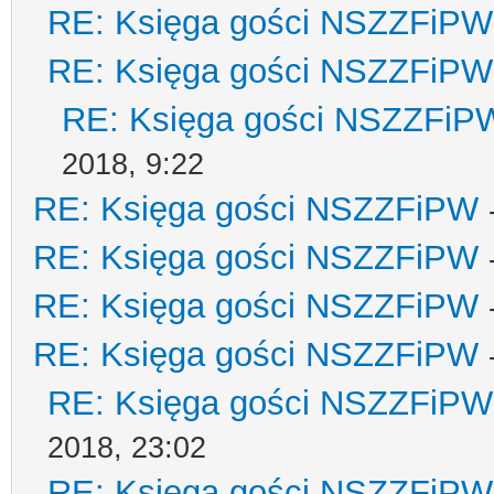
RE: Księga gości NSZZFiPW
RE: Księga gości NSZZFiPW
RE: Księga gości NSZZFiP
2018, 9:22
RE: Księga gości NSZZFiPW
RE: Księga gości NSZZFiPW
RE: Księga gości NSZZFiPW
RE: Księga gości NSZZFiPW
RE: Księga gości NSZZFiPW
2018, 23:02
RE: Księga gości NSZZFiPW