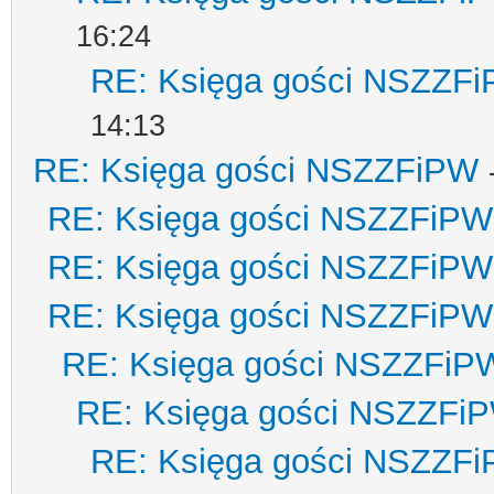
16:24
RE: Księga gości NSZZF
14:13
RE: Księga gości NSZZFiPW
RE: Księga gości NSZZFiPW
RE: Księga gości NSZZFiPW
RE: Księga gości NSZZFiPW
RE: Księga gości NSZZFiP
RE: Księga gości NSZZFi
RE: Księga gości NSZZF