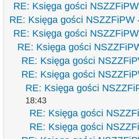
RE: Księga gości NSZZFiPW
RE: Księga gości NSZZFiPW
RE: Księga gości NSZZFiPW
RE: Księga gości NSZZFiP
RE: Księga gości NSZZFi
RE: Księga gości NSZZFi
RE: Księga gości NSZZF
18:43
RE: Księga gości NSZZ
RE: Księga gości NSZZ