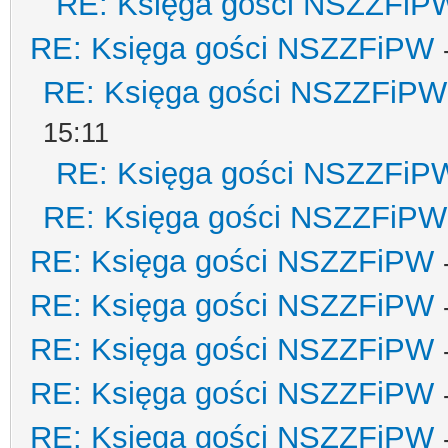
RE: Księga gości NSZZFiP
RE: Księga gości NSZZFiPW
RE: Księga gości NSZZFiPW
15:11
RE: Księga gości NSZZFiP
RE: Księga gości NSZZFiPW
RE: Księga gości NSZZFiPW
RE: Księga gości NSZZFiPW
RE: Księga gości NSZZFiPW
RE: Księga gości NSZZFiPW
RE: Księga gości NSZZFiPW