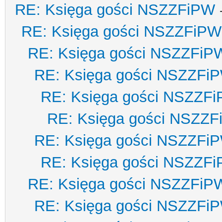
RE: Księga gości NSZZFiPW
RE: Księga gości NSZZFiPW
RE: Księga gości NSZZFiP
RE: Księga gości NSZZFi
RE: Księga gości NSZZF
RE: Księga gości NSZZ
RE: Księga gości NSZZFi
RE: Księga gości NSZZF
RE: Księga gości NSZZFiP
RE: Księga gości NSZZFi