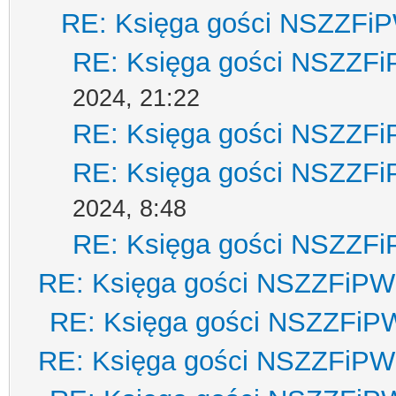
RE: Księga gości NSZZFi
RE: Księga gości NSZZF
2024, 21:22
RE: Księga gości NSZZF
RE: Księga gości NSZZF
2024, 8:48
RE: Księga gości NSZZF
RE: Księga gości NSZZFiPW
RE: Księga gości NSZZFiP
RE: Księga gości NSZZFiPW