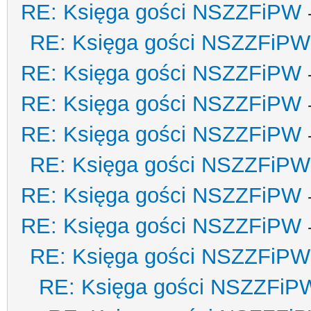
RE: Księga gości NSZZFiPW
RE: Księga gości NSZZFiPW
RE: Księga gości NSZZFiPW
RE: Księga gości NSZZFiPW
RE: Księga gości NSZZFiPW
RE: Księga gości NSZZFiPW
RE: Księga gości NSZZFiPW
RE: Księga gości NSZZFiPW
RE: Księga gości NSZZFiPW
RE: Księga gości NSZZFiP