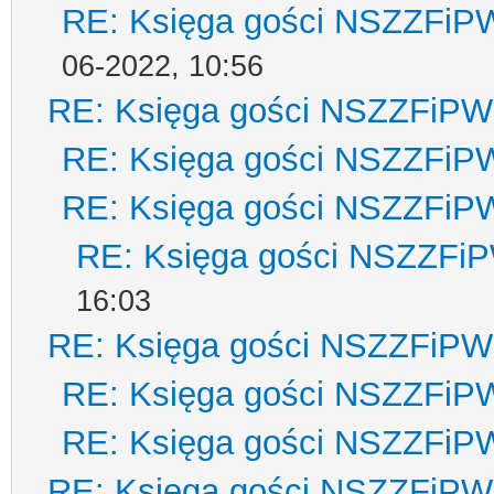
RE: Księga gości NSZZFiP
06-2022, 10:56
RE: Księga gości NSZZFiPW
RE: Księga gości NSZZFiP
RE: Księga gości NSZZFiP
RE: Księga gości NSZZFi
16:03
RE: Księga gości NSZZFiPW
RE: Księga gości NSZZFiP
RE: Księga gości NSZZFiP
RE: Księga gości NSZZFiPW