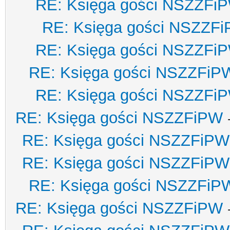
RE: Księga gości NSZZFi
RE: Księga gości NSZZF
RE: Księga gości NSZZFi
RE: Księga gości NSZZFiP
RE: Księga gości NSZZFi
RE: Księga gości NSZZFiPW
RE: Księga gości NSZZFiPW
RE: Księga gości NSZZFiPW
RE: Księga gości NSZZFiP
RE: Księga gości NSZZFiPW