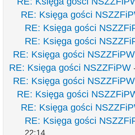
RE: Księga gości NSZZFiP
RE: Księga gości NSZZFi
RE: Księga gości NSZZF
RE: Księga gości NSZZF
RE: Księga gości NSZZFiPW
RE: Księga gości NSZZFiPW
RE: Księga gości NSZZFiPW
RE: Księga gości NSZZFiP
RE: Księga gości NSZZFi
RE: Księga gości NSZZF
22:14