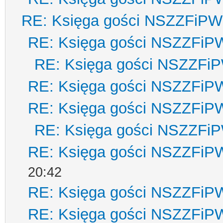
RE: Księga gości NSZZFiPW
RE: Księga gości NSZZFiP
RE: Księga gości NSZZFi
RE: Księga gości NSZZFiP
RE: Księga gości NSZZFiP
RE: Księga gości NSZZFi
RE: Księga gości NSZZFiP
20:42
RE: Księga gości NSZZFiP
RE: Księga gości NSZZFiP