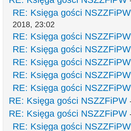
RE: Księga gości NSZZFiPW
2018, 23:02
RE: Księga gości NSZZFiPW
RE: Księga gości NSZZFiPW
RE: Księga gości NSZZFiPW
RE: Księga gości NSZZFiPW
RE: Księga gości NSZZFiPW
RE: Księga gości NSZZFiPW
RE: Księga gości NSZZFiPW
RE: Księga gości NSZZFiPW