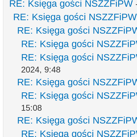
RE: Księga gości NSZZFiPW
RE: Księga gości NSZZFiPW
RE: Księga gości NSZZFiP
RE: Księga gości NSZZFi
RE: Księga gości NSZZFi
2024, 9:48
RE: Księga gości NSZZFiP
RE: Księga gości NSZZFi
15:08
RE: Księga gości NSZZFiP
RE: Księga gości NSZZFi