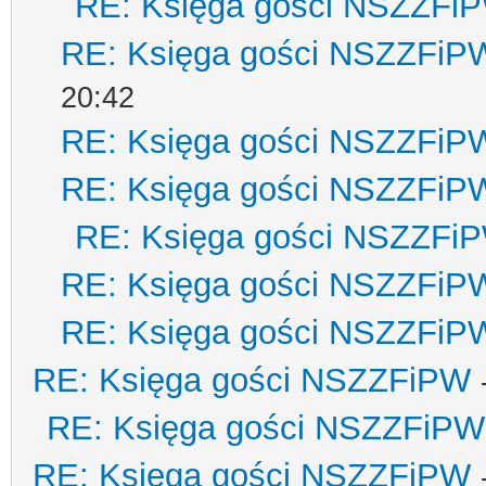
RE: Księga gości NSZZFi
RE: Księga gości NSZZFiP
20:42
RE: Księga gości NSZZFiP
RE: Księga gości NSZZFiP
RE: Księga gości NSZZFi
RE: Księga gości NSZZFiP
RE: Księga gości NSZZFiP
RE: Księga gości NSZZFiPW
RE: Księga gości NSZZFiPW
RE: Księga gości NSZZFiPW