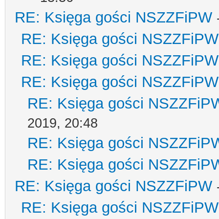
RE: Księga gości NSZZFiPW
RE: Księga gości NSZZFiPW
RE: Księga gości NSZZFiPW
RE: Księga gości NSZZFiPW
RE: Księga gości NSZZFiP
2019, 20:48
RE: Księga gości NSZZFiP
RE: Księga gości NSZZFiP
RE: Księga gości NSZZFiPW
RE: Księga gości NSZZFiPW