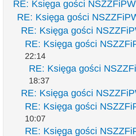
RE: Księga gości NSZZFiPW
RE: Księga gości NSZZFiP
RE: Księga gości NSZZFi
RE: Księga gości NSZZF
22:14
RE: Księga gości NSZZ
18:37
RE: Księga gości NSZZFi
RE: Księga gości NSZZF
10:07
RE: Księga gości NSZZF