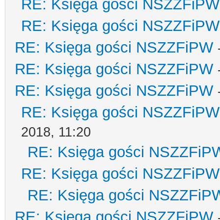
RE: Księga gości NSZZFiPW
RE: Księga gości NSZZFiPW
RE: Księga gości NSZZFiPW
RE: Księga gości NSZZFiPW
RE: Księga gości NSZZFiPW
RE: Księga gości NSZZFiPW
2018, 11:20
RE: Księga gości NSZZFiP
RE: Księga gości NSZZFiPW
RE: Księga gości NSZZFiP
RE: Księga gości NSZZFiPW