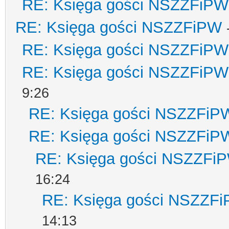
RE: Księga gości NSZZFiPW
RE: Księga gości NSZZFiPW
RE: Księga gości NSZZFiPW
RE: Księga gości NSZZFiPW
9:26
RE: Księga gości NSZZFiP
RE: Księga gości NSZZFiP
RE: Księga gości NSZZFi
16:24
RE: Księga gości NSZZF
14:13