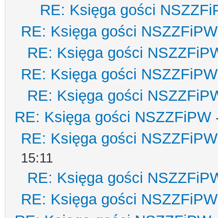
RE: Księga gości NSZZF
RE: Księga gości NSZZFiPW
RE: Księga gości NSZZFiP
RE: Księga gości NSZZFiPW
RE: Księga gości NSZZFiP
RE: Księga gości NSZZFiPW
RE: Księga gości NSZZFiPW
15:11
RE: Księga gości NSZZFiP
RE: Księga gości NSZZFiPW