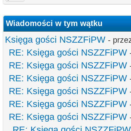
Wiadomości w tym wątku
Księga gości NSZZFiPW
- prze
RE: Księga gości NSZZFiPW
RE: Księga gości NSZZFiPW
RE: Księga gości NSZZFiPW
RE: Księga gości NSZZFiPW
RE: Księga gości NSZZFiPW
RE: Księga gości NSZZFiPW
RE: Księga gości NSZZFiPW