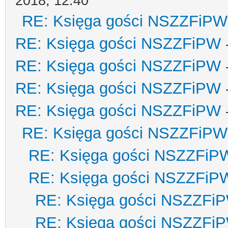
2018, 12:40
RE: Księga gości NSZZFiPW
RE: Księga gości NSZZFiPW
RE: Księga gości NSZZFiPW
RE: Księga gości NSZZFiPW
RE: Księga gości NSZZFiPW
RE: Księga gości NSZZFiPW
RE: Księga gości NSZZFiP
RE: Księga gości NSZZFiP
RE: Księga gości NSZZFi
RE: Księga gości NSZZFi