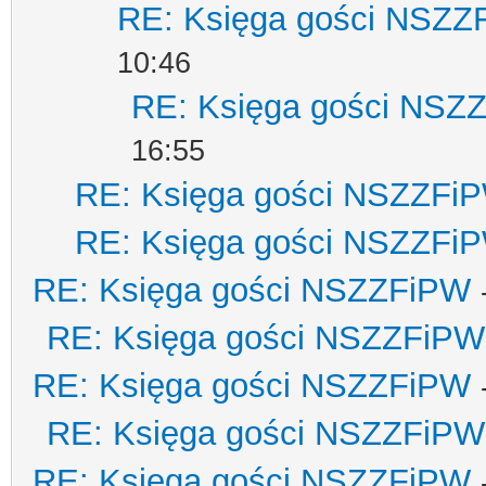
RE: Księga gości NSZZ
10:46
RE: Księga gości NSZ
16:55
RE: Księga gości NSZZFi
RE: Księga gości NSZZFi
RE: Księga gości NSZZFiPW
RE: Księga gości NSZZFiPW
RE: Księga gości NSZZFiPW
RE: Księga gości NSZZFiPW
RE: Księga gości NSZZFiPW