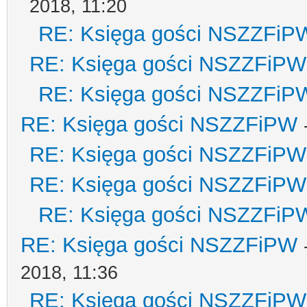
2018, 11:20
RE: Księga gości NSZZFiP
RE: Księga gości NSZZFiPW
RE: Księga gości NSZZFiP
RE: Księga gości NSZZFiPW
RE: Księga gości NSZZFiPW
RE: Księga gości NSZZFiPW
RE: Księga gości NSZZFiP
RE: Księga gości NSZZFiPW
2018, 11:36
RE: Księga gości NSZZFiPW