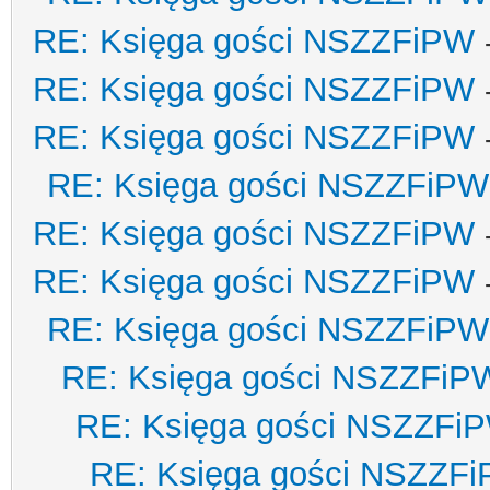
RE: Księga gości NSZZFiPW
RE: Księga gości NSZZFiPW
RE: Księga gości NSZZFiPW
RE: Księga gości NSZZFiPW
RE: Księga gości NSZZFiPW
RE: Księga gości NSZZFiPW
RE: Księga gości NSZZFiPW
RE: Księga gości NSZZFiP
RE: Księga gości NSZZFi
RE: Księga gości NSZZF