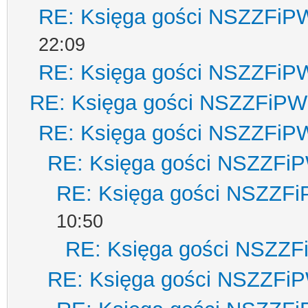
RE: Księga gości NSZZFiP
22:09
RE: Księga gości NSZZFiP
RE: Księga gości NSZZFiPW
RE: Księga gości NSZZFiP
RE: Księga gości NSZZFi
RE: Księga gości NSZZF
10:50
RE: Księga gości NSZZ
RE: Księga gości NSZZFi