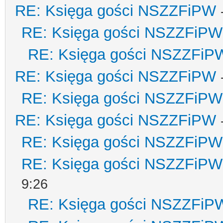
RE: Księga gości NSZZFiPW
RE: Księga gości NSZZFiPW
RE: Księga gości NSZZFiP
RE: Księga gości NSZZFiPW
RE: Księga gości NSZZFiPW
RE: Księga gości NSZZFiPW
RE: Księga gości NSZZFiPW
RE: Księga gości NSZZFiPW
9:26
RE: Księga gości NSZZFiP