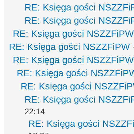
RE: Księga gości NSZZF
RE: Księga gości NSZZF
RE: Księga gości NSZZFiPW
RE: Księga gości NSZZFiPW
RE: Księga gości NSZZFiPW
RE: Księga gości NSZZFiP
RE: Księga gości NSZZFi
RE: Księga gości NSZZF
22:14
RE: Księga gości NSZZ