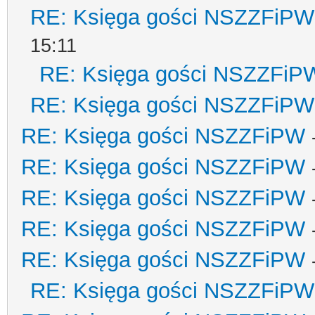
RE: Księga gości NSZZFiPW
15:11
RE: Księga gości NSZZFiP
RE: Księga gości NSZZFiPW
RE: Księga gości NSZZFiPW
RE: Księga gości NSZZFiPW
RE: Księga gości NSZZFiPW
RE: Księga gości NSZZFiPW
RE: Księga gości NSZZFiPW
RE: Księga gości NSZZFiPW