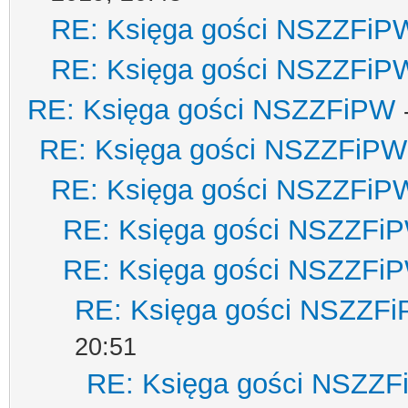
RE: Księga gości NSZZFiP
RE: Księga gości NSZZFiP
RE: Księga gości NSZZFiPW
RE: Księga gości NSZZFiPW
RE: Księga gości NSZZFiP
RE: Księga gości NSZZFi
RE: Księga gości NSZZFi
RE: Księga gości NSZZF
20:51
RE: Księga gości NSZZ