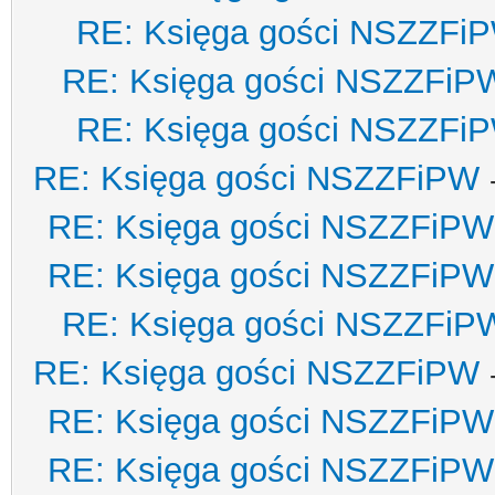
RE: Księga gości NSZZFi
RE: Księga gości NSZZFiP
RE: Księga gości NSZZFi
RE: Księga gości NSZZFiPW
RE: Księga gości NSZZFiPW
RE: Księga gości NSZZFiPW
RE: Księga gości NSZZFiP
RE: Księga gości NSZZFiPW
RE: Księga gości NSZZFiPW
RE: Księga gości NSZZFiPW