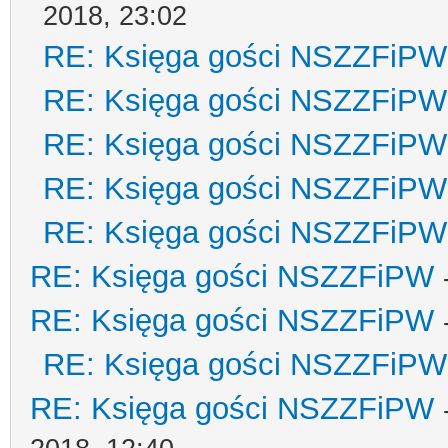
2018, 23:02
RE: Księga gości NSZZFiPW
RE: Księga gości NSZZFiPW
RE: Księga gości NSZZFiPW
RE: Księga gości NSZZFiPW
RE: Księga gości NSZZFiPW
RE: Księga gości NSZZFiPW
RE: Księga gości NSZZFiPW
RE: Księga gości NSZZFiPW
RE: Księga gości NSZZFiPW