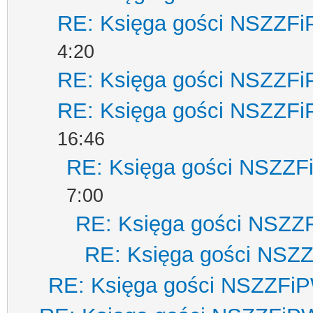
RE: Księga gości NSZZF
4:20
RE: Księga gości NSZZF
RE: Księga gości NSZZF
16:46
RE: Księga gości NSZZ
7:00
RE: Księga gości NSZZ
RE: Księga gości NSZ
RE: Księga gości NSZZFi