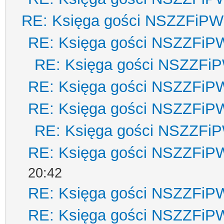
RE: Księga gości NSZZFiPW
RE: Księga gości NSZZFiP
RE: Księga gości NSZZFi
RE: Księga gości NSZZFiP
RE: Księga gości NSZZFiP
RE: Księga gości NSZZFi
RE: Księga gości NSZZFiP
20:42
RE: Księga gości NSZZFiP
RE: Księga gości NSZZFiP