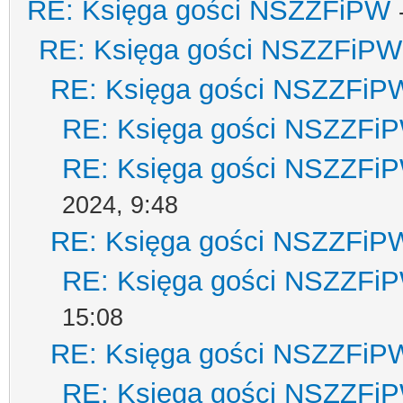
RE: Księga gości NSZZFiPW
RE: Księga gości NSZZFiPW
RE: Księga gości NSZZFiP
RE: Księga gości NSZZFi
RE: Księga gości NSZZFi
2024, 9:48
RE: Księga gości NSZZFiP
RE: Księga gości NSZZFi
15:08
RE: Księga gości NSZZFiP
RE: Księga gości NSZZFi