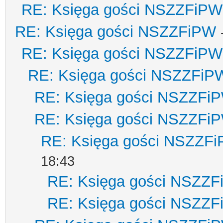
RE: Księga gości NSZZFiPW
RE: Księga gości NSZZFiPW
RE: Księga gości NSZZFiPW
RE: Księga gości NSZZFiP
RE: Księga gości NSZZFi
RE: Księga gości NSZZFi
RE: Księga gości NSZZF
18:43
RE: Księga gości NSZZ
RE: Księga gości NSZZ