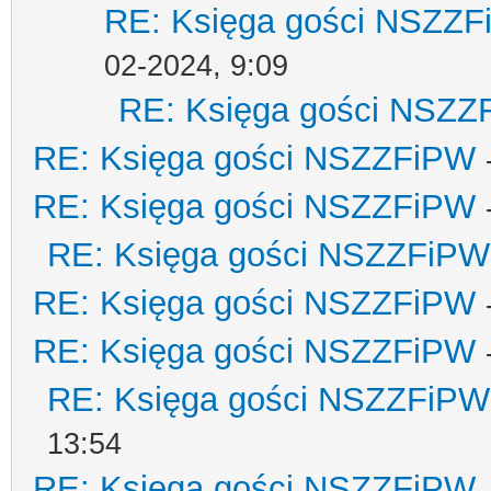
RE: Księga gości NSZZ
02-2024, 9:09
RE: Księga gości NSZZ
RE: Księga gości NSZZFiPW
RE: Księga gości NSZZFiPW
RE: Księga gości NSZZFiPW
RE: Księga gości NSZZFiPW
RE: Księga gości NSZZFiPW
RE: Księga gości NSZZFiPW
13:54
RE: Księga gości NSZZFiPW