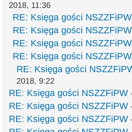
2018, 11:36
RE: Księga gości NSZZFiPW
RE: Księga gości NSZZFiPW
RE: Księga gości NSZZFiPW
RE: Księga gości NSZZFiPW
RE: Księga gości NSZZFiP
2018, 9:22
RE: Księga gości NSZZFiPW
RE: Księga gości NSZZFiPW
RE: Księga gości NSZZFiPW
RE: Księga gości NSZZFiPW