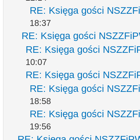
RE: Księga gości NSZZ
18:37
RE: Księga gości NSZZFi
RE: Księga gości NSZZF
10:07
RE: Księga gości NSZZF
RE: Księga gości NSZZ
18:58
RE: Księga gości NSZZ
19:56
RE: Księga gości NSZZFiP