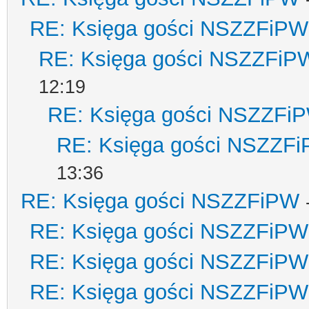
RE: Księga gości NSZZFiPW
RE: Księga gości NSZZFiP
12:19
RE: Księga gości NSZZFi
RE: Księga gości NSZZF
13:36
RE: Księga gości NSZZFiPW
RE: Księga gości NSZZFiPW
RE: Księga gości NSZZFiPW
RE: Księga gości NSZZFiPW