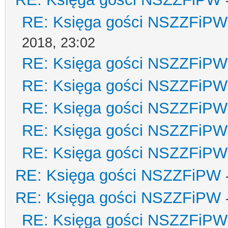
RE: Księga gości NSZZFiPW
2018, 23:02
RE: Księga gości NSZZFiPW
RE: Księga gości NSZZFiPW
RE: Księga gości NSZZFiPW
RE: Księga gości NSZZFiPW
RE: Księga gości NSZZFiPW
RE: Księga gości NSZZFiPW
RE: Księga gości NSZZFiPW
RE: Księga gości NSZZFiPW