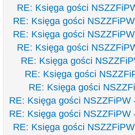
RE: Księga gości NSZZFiP
RE: Księga gości NSZZFiPW
RE: Księga gości NSZZFiPW
RE: Księga gości NSZZFiP
RE: Księga gości NSZZFi
RE: Księga gości NSZZF
RE: Księga gości NSZZ
RE: Księga gości NSZZFiPW
RE: Księga gości NSZZFiPW
RE: Księga gości NSZZFiPW