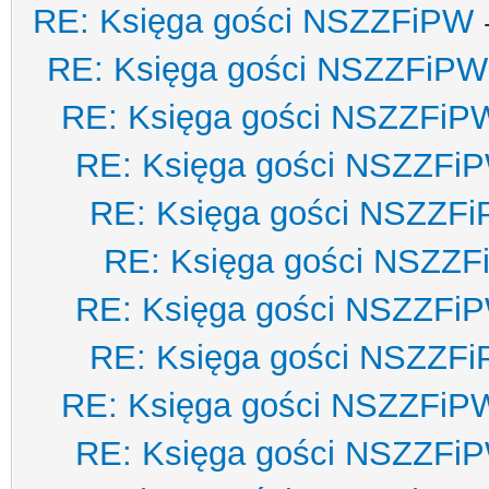
RE: Księga gości NSZZFiPW
RE: Księga gości NSZZFiPW
RE: Księga gości NSZZFiP
RE: Księga gości NSZZFi
RE: Księga gości NSZZF
RE: Księga gości NSZZ
RE: Księga gości NSZZFi
RE: Księga gości NSZZF
RE: Księga gości NSZZFiP
RE: Księga gości NSZZFi