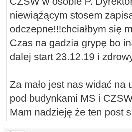
CZSW w osobie P. Dyrektor
niewiążącym stosem zapis
odczepne!!!chciałbym się m
Czas na gadzia grypę bo in
dalej start 23.12.19 i zdro
Za mało jest nas widać na 
pod budynkami MS i CZSW 
Mam nadzieję że ten post si