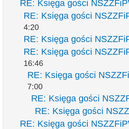
RE: Księga gości NSZZFi
RE: Księga gości NSZZF
4:20
RE: Księga gości NSZZF
RE: Księga gości NSZZF
16:46
RE: Księga gości NSZZ
7:00
RE: Księga gości NSZZ
RE: Księga gości NSZ
RE: Księga gości NSZZFi