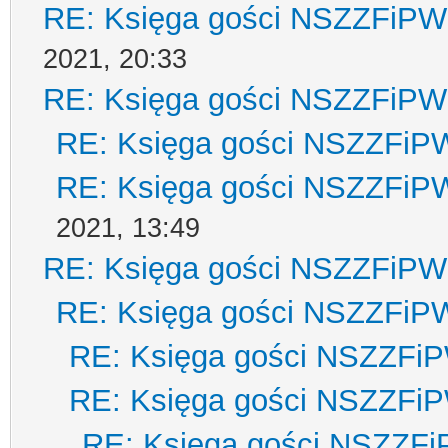
RE: Księga gości NSZZFiPW
2021, 20:33
RE: Księga gości NSZZFiPW
RE: Księga gości NSZZFiP
RE: Księga gości NSZZFiP
2021, 13:49
RE: Księga gości NSZZFiPW
RE: Księga gości NSZZFiP
RE: Księga gości NSZZFi
RE: Księga gości NSZZFi
RE: Księga gości NSZZF