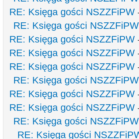
RE: Księga gości NSZZFiPW
RE: Księga gości NSZZFiPW
RE: Księga gości NSZZFiPW
RE: Księga gości NSZZFiPW
RE: Księga gości NSZZFiPW
RE: Księga gości NSZZFiPW
RE: Księga gości NSZZFiPW
RE: Księga gości NSZZFiPW
RE: Księga gości NSZZFiPW
RE: Księga gości NSZZFiP