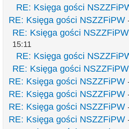
RE: Księga gości NSZZFiP
RE: Księga gości NSZZFiPW
RE: Księga gości NSZZFiPW
15:11
RE: Księga gości NSZZFiP
RE: Księga gości NSZZFiPW
RE: Księga gości NSZZFiPW
RE: Księga gości NSZZFiPW
RE: Księga gości NSZZFiPW
RE: Księga gości NSZZFiPW