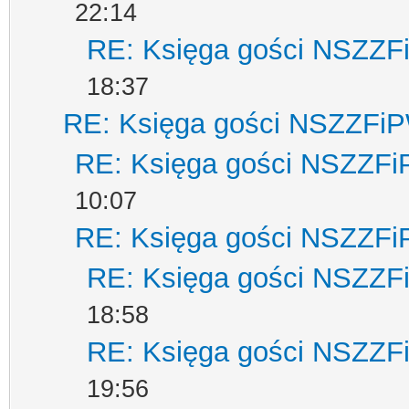
22:14
RE: Księga gości NSZZ
18:37
RE: Księga gości NSZZFi
RE: Księga gości NSZZF
10:07
RE: Księga gości NSZZF
RE: Księga gości NSZZ
18:58
RE: Księga gości NSZZ
19:56