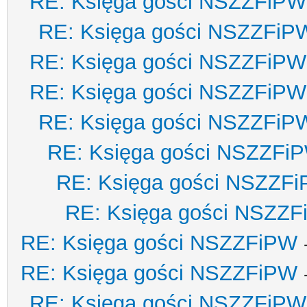
RE: Księga gości NSZZFiPW
RE: Księga gości NSZZFiP
RE: Księga gości NSZZFiPW
RE: Księga gości NSZZFiPW
RE: Księga gości NSZZFiP
RE: Księga gości NSZZFi
RE: Księga gości NSZZF
RE: Księga gości NSZZ
RE: Księga gości NSZZFiPW
RE: Księga gości NSZZFiPW
RE: Księga gości NSZZFiPW