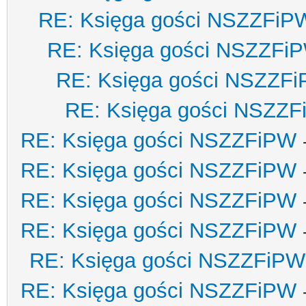
RE: Księga gości NSZZFiP
RE: Księga gości NSZZFi
RE: Księga gości NSZZF
RE: Księga gości NSZZ
RE: Księga gości NSZZFiPW
RE: Księga gości NSZZFiPW
RE: Księga gości NSZZFiPW
RE: Księga gości NSZZFiPW
RE: Księga gości NSZZFiPW
RE: Księga gości NSZZFiPW