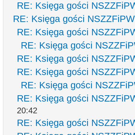
RE: Księga gości NSZZFiP
RE: Księga gości NSZZFiPW
RE: Księga gości NSZZFiP
RE: Księga gości NSZZFi
RE: Księga gości NSZZFiP
RE: Księga gości NSZZFiP
RE: Księga gości NSZZFi
RE: Księga gości NSZZFiP
20:42
RE: Księga gości NSZZFiP