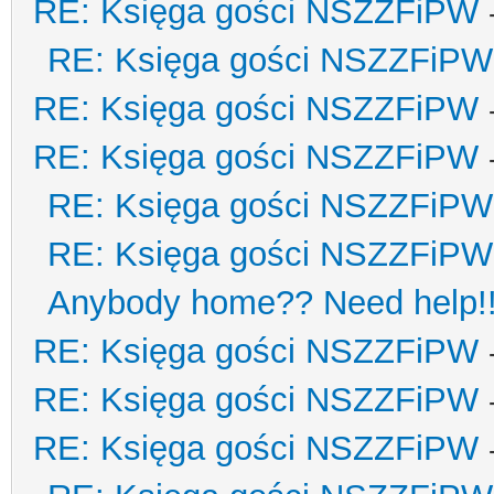
RE: Księga gości NSZZFiPW
RE: Księga gości NSZZFiPW
RE: Księga gości NSZZFiPW
RE: Księga gości NSZZFiPW
RE: Księga gości NSZZFiPW
RE: Księga gości NSZZFiPW
Anybody home?? Need help!
RE: Księga gości NSZZFiPW
RE: Księga gości NSZZFiPW
RE: Księga gości NSZZFiPW