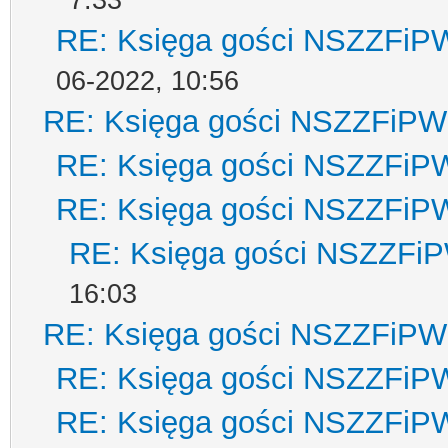
7:33
RE: Księga gości NSZZFiP
06-2022, 10:56
RE: Księga gości NSZZFiPW
RE: Księga gości NSZZFiP
RE: Księga gości NSZZFiP
RE: Księga gości NSZZFi
16:03
RE: Księga gości NSZZFiPW
RE: Księga gości NSZZFiP
RE: Księga gości NSZZFiP