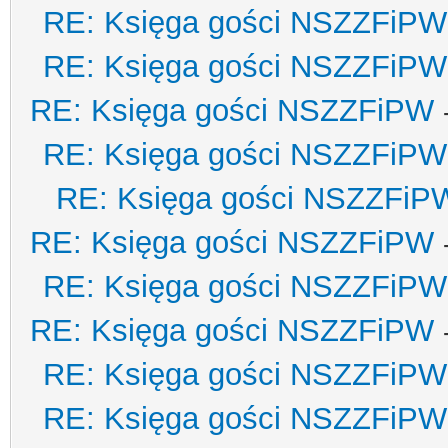
RE: Księga gości NSZZFiPW
RE: Księga gości NSZZFiPW
RE: Księga gości NSZZFiPW
RE: Księga gości NSZZFiPW
RE: Księga gości NSZZFiP
RE: Księga gości NSZZFiPW
RE: Księga gości NSZZFiPW
RE: Księga gości NSZZFiPW
RE: Księga gości NSZZFiPW
RE: Księga gości NSZZFiPW