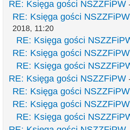
RE: Księga gości NSZZFiPW
RE: Księga gości NSZZFiPW
2018, 11:20
RE: Księga gości NSZZFiP
RE: Księga gości NSZZFiPW
RE: Księga gości NSZZFiP
RE: Księga gości NSZZFiPW
RE: Księga gości NSZZFiPW
RE: Księga gości NSZZFiPW
RE: Księga gości NSZZFiP
RE: Księga gości NSZZFiPW