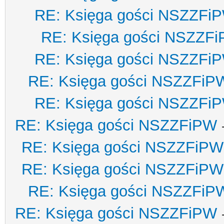
RE: Księga gości NSZZFi
RE: Księga gości NSZZF
RE: Księga gości NSZZFi
RE: Księga gości NSZZFiP
RE: Księga gości NSZZFi
RE: Księga gości NSZZFiPW
RE: Księga gości NSZZFiPW
RE: Księga gości NSZZFiPW
RE: Księga gości NSZZFiP
RE: Księga gości NSZZFiPW