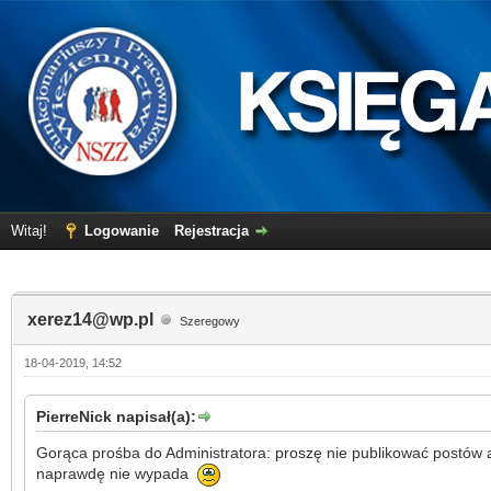
Witaj!
Logowanie
Rejestracja
xerez14@wp.pl
Szeregowy
18-04-2019, 14:52
PierreNick napisał(a):
Gorąca prośba do Administratora: proszę nie publikować postów 
naprawdę nie wypada