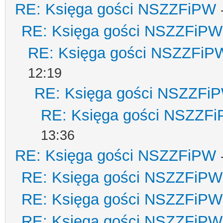
RE: Księga gości NSZZFiPW
RE: Księga gości NSZZFiPW
RE: Księga gości NSZZFiP
12:19
RE: Księga gości NSZZFi
RE: Księga gości NSZZF
13:36
RE: Księga gości NSZZFiPW
RE: Księga gości NSZZFiPW
RE: Księga gości NSZZFiPW
RE: Księga gości NSZZFiPW