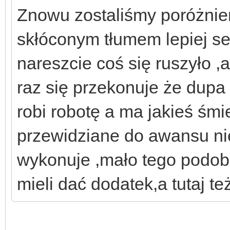
Znowu zostaliśmy poróżnien
skłóconym tłumem lepiej se
nareszcie coś się ruszyło ,
raz się przekonuje że dupa b
robi robotę a ma jakieś śmi
przewidziane do awansu ni
wykonuje ,mało tego podobn
mieli dać dodatek,a tutaj te