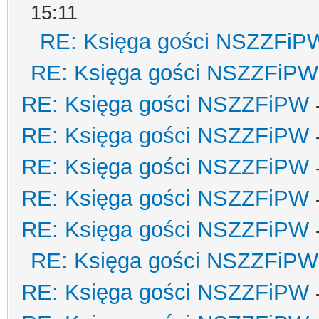
15:11
RE: Księga gości NSZZFiP
RE: Księga gości NSZZFiPW
RE: Księga gości NSZZFiPW
RE: Księga gości NSZZFiPW
RE: Księga gości NSZZFiPW
RE: Księga gości NSZZFiPW
RE: Księga gości NSZZFiPW
RE: Księga gości NSZZFiPW
RE: Księga gości NSZZFiPW