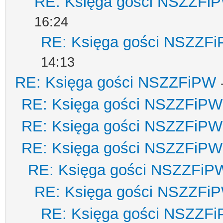
RE: Księga gości NSZZFi
16:24
RE: Księga gości NSZZF
14:13
RE: Księga gości NSZZFiPW
RE: Księga gości NSZZFiPW
RE: Księga gości NSZZFiPW
RE: Księga gości NSZZFiPW
RE: Księga gości NSZZFiP
RE: Księga gości NSZZFi
RE: Księga gości NSZZF