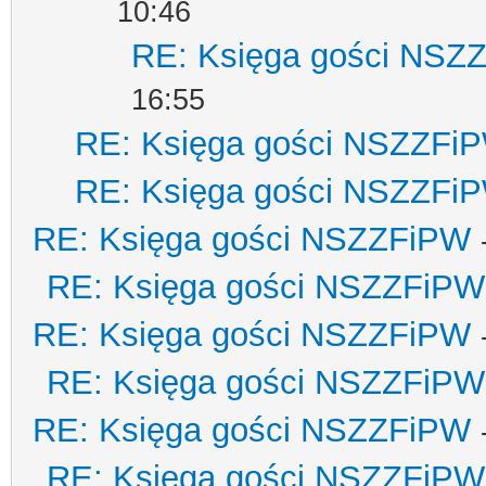
10:46
RE: Księga gości NSZ
16:55
RE: Księga gości NSZZFi
RE: Księga gości NSZZFi
RE: Księga gości NSZZFiPW
RE: Księga gości NSZZFiPW
RE: Księga gości NSZZFiPW
RE: Księga gości NSZZFiPW
RE: Księga gości NSZZFiPW
RE: Księga gości NSZZFiPW