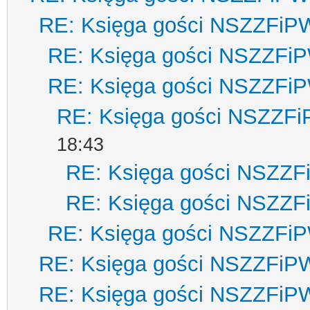
RE: Księga gości NSZZFiP
RE: Księga gości NSZZFi
RE: Księga gości NSZZFi
RE: Księga gości NSZZF
18:43
RE: Księga gości NSZZ
RE: Księga gości NSZZ
RE: Księga gości NSZZFi
RE: Księga gości NSZZFiP
RE: Księga gości NSZZFiP