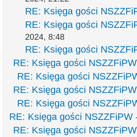
RE: Księga gości NSZZF
RE: Księga gości NSZZF
2024, 8:48
RE: Księga gości NSZZF
RE: Księga gości NSZZFiPW
RE: Księga gości NSZZFiP
RE: Księga gości NSZZFiPW
RE: Księga gości NSZZFiP
RE: Księga gości NSZZFiPW
RE: Księga gości NSZZFiPW