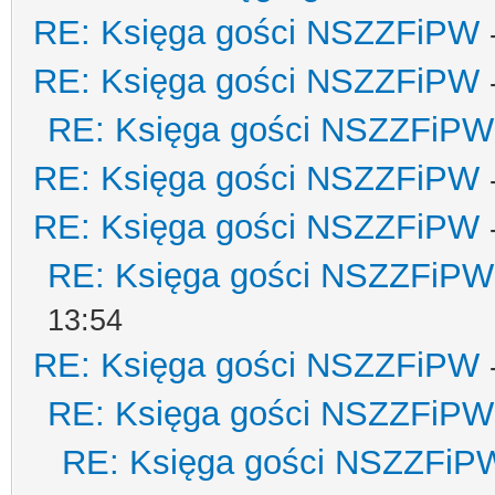
RE: Księga gości NSZZFiPW
RE: Księga gości NSZZFiPW
RE: Księga gości NSZZFiPW
RE: Księga gości NSZZFiPW
RE: Księga gości NSZZFiPW
RE: Księga gości NSZZFiPW
13:54
RE: Księga gości NSZZFiPW
RE: Księga gości NSZZFiPW
RE: Księga gości NSZZFiP