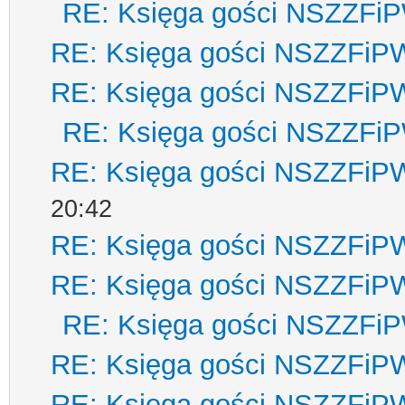
RE: Księga gości NSZZFi
RE: Księga gości NSZZFiP
RE: Księga gości NSZZFiP
RE: Księga gości NSZZFi
RE: Księga gości NSZZFiP
20:42
RE: Księga gości NSZZFiP
RE: Księga gości NSZZFiP
RE: Księga gości NSZZFi
RE: Księga gości NSZZFiP
RE: Księga gości NSZZFiP