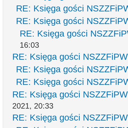
RE: Księga gości NSZZFiP
RE: Księga gości NSZZFiP
RE: Księga gości NSZZFi
16:03
RE: Księga gości NSZZFiPW
RE: Księga gości NSZZFiP
RE: Księga gości NSZZFiP
RE: Księga gości NSZZFiPW
2021, 20:33
RE: Księga gości NSZZFiPW