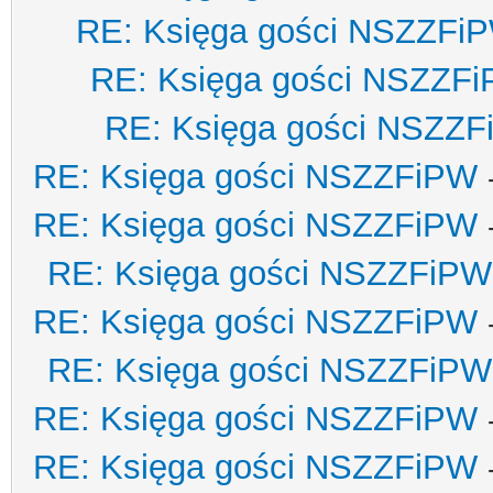
RE: Księga gości NSZZFi
RE: Księga gości NSZZF
RE: Księga gości NSZZ
RE: Księga gości NSZZFiPW
RE: Księga gości NSZZFiPW
RE: Księga gości NSZZFiPW
RE: Księga gości NSZZFiPW
RE: Księga gości NSZZFiPW
RE: Księga gości NSZZFiPW
RE: Księga gości NSZZFiPW