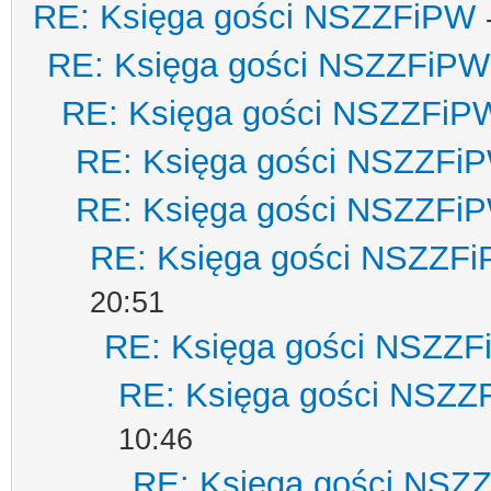
RE: Księga gości NSZZFiPW
RE: Księga gości NSZZFiPW
RE: Księga gości NSZZFiP
RE: Księga gości NSZZFi
RE: Księga gości NSZZFi
RE: Księga gości NSZZF
20:51
RE: Księga gości NSZZ
RE: Księga gości NSZZ
10:46
RE: Księga gości NSZ