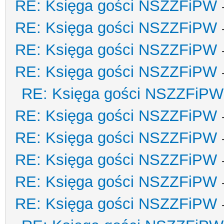
RE: Księga gości NSZZFiPW
RE: Księga gości NSZZFiPW
RE: Księga gości NSZZFiPW
RE: Księga gości NSZZFiPW
RE: Księga gości NSZZFiPW
RE: Księga gości NSZZFiPW
RE: Księga gości NSZZFiPW
RE: Księga gości NSZZFiPW
RE: Księga gości NSZZFiPW
RE: Księga gości NSZZFiPW