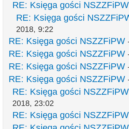
RE: Księga gości NSZZFiPW
RE: Księga gości NSZZFiP
2018, 9:22
RE: Księga gości NSZZFiPW
RE: Księga gości NSZZFiPW
RE: Księga gości NSZZFiPW
RE: Księga gości NSZZFiPW
RE: Księga gości NSZZFiPW
2018, 23:02
RE: Księga gości NSZZFiPW
RE: Księga gości NSZZFiPW