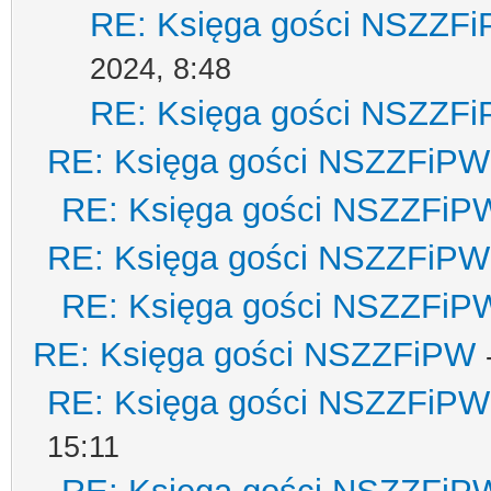
RE: Księga gości NSZZF
2024, 8:48
RE: Księga gości NSZZF
RE: Księga gości NSZZFiPW
RE: Księga gości NSZZFiP
RE: Księga gości NSZZFiPW
RE: Księga gości NSZZFiP
RE: Księga gości NSZZFiPW
RE: Księga gości NSZZFiPW
15:11