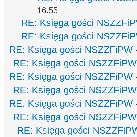
16:55
RE: Księga gości NSZZFi
RE: Księga gości NSZZFi
RE: Księga gości NSZZFiPW
RE: Księga gości NSZZFiPW
RE: Księga gości NSZZFiPW
RE: Księga gości NSZZFiPW
RE: Księga gości NSZZFiPW
RE: Księga gości NSZZFiPW
RE: Księga gości NSZZFiP