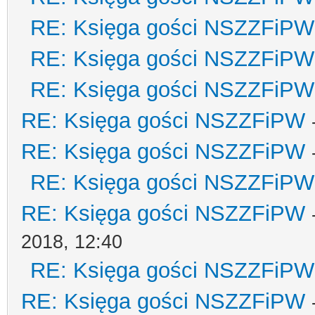
RE: Księga gości NSZZFiPW
RE: Księga gości NSZZFiPW
RE: Księga gości NSZZFiPW
RE: Księga gości NSZZFiPW
RE: Księga gości NSZZFiPW
RE: Księga gości NSZZFiPW
RE: Księga gości NSZZFiPW
2018, 12:40
RE: Księga gości NSZZFiPW
RE: Księga gości NSZZFiPW