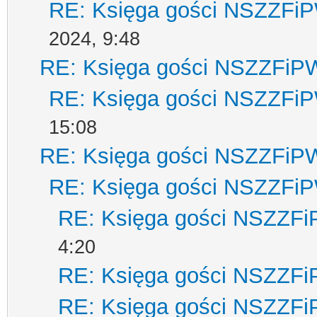
RE: Księga gości NSZZFi
2024, 9:48
RE: Księga gości NSZZFiP
RE: Księga gości NSZZFi
15:08
RE: Księga gości NSZZFiP
RE: Księga gości NSZZFi
RE: Księga gości NSZZF
4:20
RE: Księga gości NSZZF
RE: Księga gości NSZZF