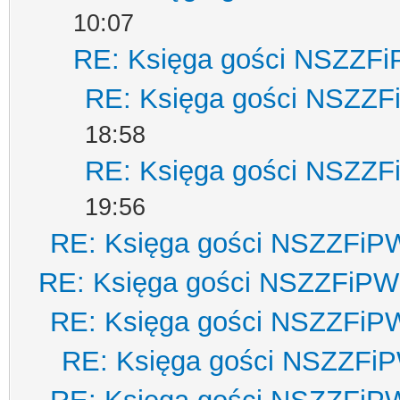
10:07
RE: Księga gości NSZZF
RE: Księga gości NSZZ
18:58
RE: Księga gości NSZZ
19:56
RE: Księga gości NSZZFiP
RE: Księga gości NSZZFiPW
RE: Księga gości NSZZFiP
RE: Księga gości NSZZFi