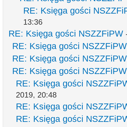
RE: Księga gości NSZZF
13:36
RE: Księga gości NSZZFiPW
RE: Księga gości NSZZFiPW
RE: Księga gości NSZZFiPW
RE: Księga gości NSZZFiPW
RE: Księga gości NSZZFiP
2019, 20:48
RE: Księga gości NSZZFiP
RE: Księga gości NSZZFiP