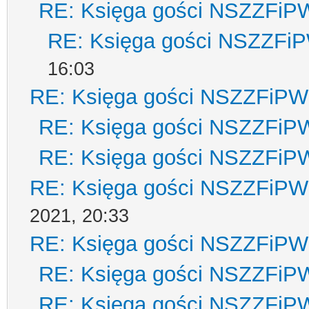
RE: Księga gości NSZZFiP
RE: Księga gości NSZZFi
16:03
RE: Księga gości NSZZFiPW
RE: Księga gości NSZZFiP
RE: Księga gości NSZZFiP
RE: Księga gości NSZZFiPW
2021, 20:33
RE: Księga gości NSZZFiPW
RE: Księga gości NSZZFiP
RE: Księga gości NSZZFiP