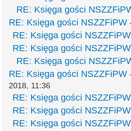
RE: Księga gości NSZZFiP
RE: Księga gości NSZZFiPW
RE: Księga gości NSZZFiPW
RE: Księga gości NSZZFiPW
RE: Księga gości NSZZFiP
RE: Księga gości NSZZFiPW
2018, 11:36
RE: Księga gości NSZZFiPW
RE: Księga gości NSZZFiPW
RE: Księga gości NSZZFiPW