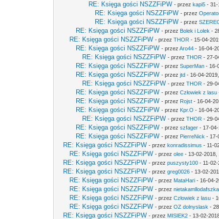
RE: Księga gości NSZZFiPW
- przez
kapi5
- 31-
RE: Księga gości NSZZFiPW
- przez
Operato
RE: Księga gości NSZZFiPW
- przez
SZERE
RE: Księga gości NSZZFiPW
- przez
Bolek i Lolek
- 2
RE: Księga gości NSZZFiPW
- przez
THOR
- 15-04-201
RE: Księga gości NSZZFiPW
- przez
Aro44
- 16-04-2
RE: Księga gości NSZZFiPW
- przez
THOR
- 27-0
RE: Księga gości NSZZFiPW
- przez
SuperMan
- 16-
RE: Księga gości NSZZFiPW
- przez
jtd
- 16-04-2019,
RE: Księga gości NSZZFiPW
- przez
THOR
- 29-0
RE: Księga gości NSZZFiPW
- przez
Człowiek z lasu
RE: Księga gości NSZZFiPW
- przez
Rojst
- 16-04-20
RE: Księga gości NSZZFiPW
- przez
Kpr.O
- 16-04-2
RE: Księga gości NSZZFiPW
- przez
THOR
- 29-0
RE: Księga gości NSZZFiPW
- przez
szfager
- 17-04-
RE: Księga gości NSZZFiPW
- przez
PierreNick
- 17-
RE: Księga gości NSZZFiPW
- przez
konradissimus
- 11-0
RE: Księga gości NSZZFiPW
- przez
olee
- 13-02-2018,
RE: Księga gości NSZZFiPW
- przez
puszysty100
- 11-02-
RE: Księga gości NSZZFiPW
- przez
greg0026
- 13-02-201
RE: Księga gości NSZZFiPW
- przez
MataHari
- 16-04-2
RE: Księga gości NSZZFiPW
- przez
nietakamllodafszk
RE: Księga gości NSZZFiPW
- przez
Człowiek z lasu
- 1
RE: Księga gości NSZZFiPW
- przez
OZ dolnyslask
- 28
RE: Księga gości NSZZFiPW
- przez
MISIEK2
- 13-02-2018