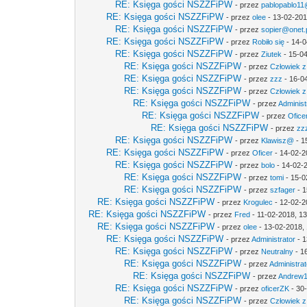
RE: Księga gości NSZZFiPW
- przez
pablopablo11@
RE: Księga gości NSZZFiPW
- przez
olee
- 13-02-201
RE: Księga gości NSZZFiPW
- przez
sopier@onet.
RE: Księga gości NSZZFiPW
- przez
Robiło się
- 14-0
RE: Księga gości NSZZFiPW
- przez
Ziutek
- 15-04
RE: Księga gości NSZZFiPW
- przez
Człowiek z
RE: Księga gości NSZZFiPW
- przez
zzz
- 16-0
RE: Księga gości NSZZFiPW
- przez
Człowiek z
RE: Księga gości NSZZFiPW
- przez
Administ
RE: Księga gości NSZZFiPW
- przez
Ofice
RE: Księga gości NSZZFiPW
- przez
zz
RE: Księga gości NSZZFiPW
- przez
Klawisz@
- 1
RE: Księga gości NSZZFiPW
- przez
Oficer
- 14-02-2
RE: Księga gości NSZZFiPW
- przez
bolo
- 14-02-
RE: Księga gości NSZZFiPW
- przez
tomi
- 15-0
RE: Księga gości NSZZFiPW
- przez
szfager
- 1
RE: Księga gości NSZZFiPW
- przez
Krogulec
- 12-02-2
RE: Księga gości NSZZFiPW
- przez
Fred
- 11-02-2018, 1
RE: Księga gości NSZZFiPW
- przez
olee
- 13-02-2018,
RE: Księga gości NSZZFiPW
- przez
Administrator
- 1
RE: Księga gości NSZZFiPW
- przez
Neutralny
- 1
RE: Księga gości NSZZFiPW
- przez
Administrat
RE: Księga gości NSZZFiPW
- przez
Andrew
RE: Księga gości NSZZFiPW
- przez
oficerZK
- 30
RE: Księga gości NSZZFiPW
- przez
Człowiek z