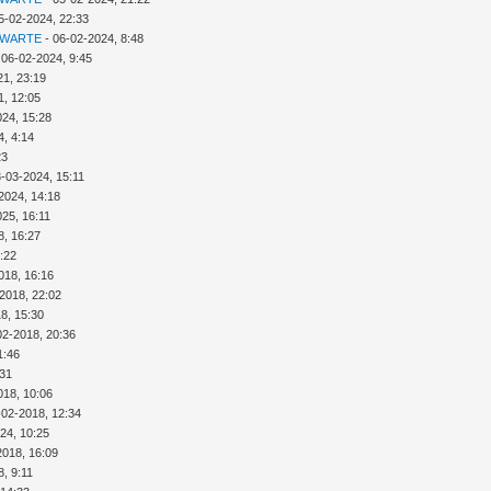
5-02-2024, 22:33
 WARTE
- 06-02-2024, 8:48
 06-02-2024, 9:45
21, 23:19
1, 12:05
024, 15:28
4, 4:14
23
3-03-2024, 15:11
2024, 14:18
025, 16:11
8, 16:27
:22
018, 16:16
2018, 22:02
8, 15:30
02-2018, 20:36
1:46
:31
018, 10:06
-02-2018, 12:34
24, 10:25
2018, 16:09
, 9:11