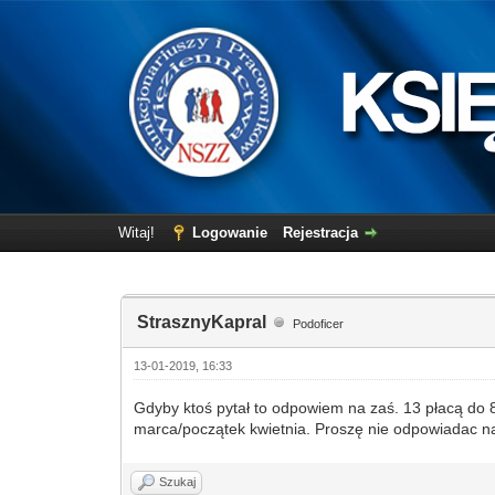
Witaj!
Logowanie
Rejestracja
StrasznyKapral
Podoficer
13-01-2019, 16:33
Gdyby ktoś pytał to odpowiem na zaś. 13 płacą do
marca/początek kwietnia. Proszę nie odpowiadac na
Szukaj