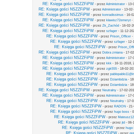
RE: Księga gości NSZZFiPW
- przez
Administrator
- 13-
RE: Księga gości NSZZFiPW
- przez
Administrator
- 13-02-
RE: Księga gości NSZZFiPW
- przez
konradissimus
- 16-0
RE: Księga gości NSZZFiPW
- przez
klawisz72emeryt
- 
RE: Księga gości NSZZFiPW
- przez
Zk_Zachód
- 16-02-2
RE: Księga gości NSZZFiPW
- przez
szfager
- 11-12-20
RE: Księga gości NSZZFiPW
- przez
Prison_Officer
-
RE: Księga gości NSZZFiPW
- przez
szfager
- 12-
RE: Księga gości NSZZFiPW
- przez
Prison_Off
RE: Księga gości NSZZFiPW
- przez
Dobra zmiana
- 17-02
RE: Księga gości NSZZFiPW
- przez
Administrator
- 17-
RE: Księga gości NSZZFiPW
- przez
kkk
- 16-11-2018, 
RE: Księga gości NSZZFiPW
- przez
zgk555
- 18-02-20
RE: Księga gości NSZZFiPW
- przez
pablopablo11@int
RE: Księga gości NSZZFiPW
- przez
Dziambdzia
- 18
RE: Księga gości NSZZFiPW
- przez
Dziambdzia
- 18
RE: Księga gości NSZZFiPW
- przez
Neutralny
- 17-02-201
RE: Księga gości NSZZFiPW
- przez
Administrator
- 17-
RE: Księga gości NSZZFiPW
- przez
Neutralny
- 17-0
RE: Księga gości NSZZFiPW
- przez
RADON
- 21-
RE: Księga gości NSZZFiPW
- przez
hugo boss
- 0
RE: Księga gości NSZZFiPW
- przez
Mateusz1
RE: Księga gości NSZZFiPW
- przez
jtd
- 06-
RE: Księga gości NSZZFiPW
- przez
hugo
RE: Księga gości NSZZFiPW
- przez
gr