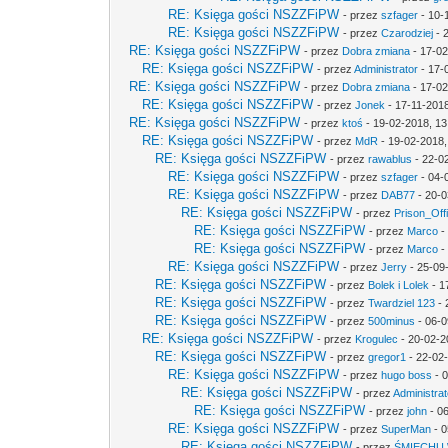
RE: Księga gości NSZZFiPW
- przez
szfager
- 10-
RE: Księga gości NSZZFiPW
- przez
Czarodziej
- 
RE: Księga gości NSZZFiPW
- przez
Dobra zmiana
- 17-02
RE: Księga gości NSZZFiPW
- przez
Administrator
- 17-
RE: Księga gości NSZZFiPW
- przez
Dobra zmiana
- 17-02
RE: Księga gości NSZZFiPW
- przez
Jonek
- 17-11-2018
RE: Księga gości NSZZFiPW
- przez
ktoś
- 19-02-2018, 13
RE: Księga gości NSZZFiPW
- przez
MdR
- 19-02-2018,
RE: Księga gości NSZZFiPW
- przez
rawablus
- 22-0
RE: Księga gości NSZZFiPW
- przez
szfager
- 04-
RE: Księga gości NSZZFiPW
- przez
DAB77
- 20-0
RE: Księga gości NSZZFiPW
- przez
Prison_Off
RE: Księga gości NSZZFiPW
- przez
Marco
-
RE: Księga gości NSZZFiPW
- przez
Marco
-
RE: Księga gości NSZZFiPW
- przez
Jerry
- 25-09
RE: Księga gości NSZZFiPW
- przez
Bolek i Lolek
- 1
RE: Księga gości NSZZFiPW
- przez
Twardziel 123
- 
RE: Księga gości NSZZFiPW
- przez
500minus
- 06-0
RE: Księga gości NSZZFiPW
- przez
Krogulec
- 20-02-2
RE: Księga gości NSZZFiPW
- przez
gregor1
- 22-02
RE: Księga gości NSZZFiPW
- przez
hugo boss
- 0
RE: Księga gości NSZZFiPW
- przez
Administrat
RE: Księga gości NSZZFiPW
- przez
john
- 0
RE: Księga gości NSZZFiPW
- przez
SuperMan
- 0
RE: Księga gości NSZZFiPW
- przez
ŚMIECHU