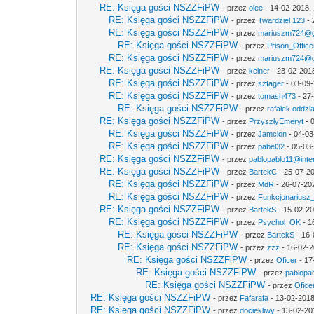
RE: Księga gości NSZZFiPW
- przez
olee
- 14-02-2018, 
RE: Księga gości NSZZFiPW
- przez
Twardziel 123
- 
RE: Księga gości NSZZFiPW
- przez
mariuszm724@g
RE: Księga gości NSZZFiPW
- przez
Prison_Office
RE: Księga gości NSZZFiPW
- przez
mariuszm724@g
RE: Księga gości NSZZFiPW
- przez
kelner
- 23-02-201
RE: Księga gości NSZZFiPW
- przez
szfager
- 03-09-
RE: Księga gości NSZZFiPW
- przez
tomash473
- 27
RE: Księga gości NSZZFiPW
- przez
rafalek oddzi
RE: Księga gości NSZZFiPW
- przez
PrzyszłyEmeryt
- 
RE: Księga gości NSZZFiPW
- przez
Jamcion
- 04-03
RE: Księga gości NSZZFiPW
- przez
pabel32
- 05-03
RE: Księga gości NSZZFiPW
- przez
pablopablo11@inter
RE: Księga gości NSZZFiPW
- przez
BartekC
- 25-07-20
RE: Księga gości NSZZFiPW
- przez
MdR
- 26-07-20
RE: Księga gości NSZZFiPW
- przez
Funkcjonariusz
RE: Księga gości NSZZFiPW
- przez
BartekS
- 15-02-20
RE: Księga gości NSZZFiPW
- przez
Psychol_OK
- 1
RE: Księga gości NSZZFiPW
- przez
BartekS
- 16-
RE: Księga gości NSZZFiPW
- przez
zzz
- 16-02-2
RE: Księga gości NSZZFiPW
- przez
Oficer
- 17
RE: Księga gości NSZZFiPW
- przez
pablopab
RE: Księga gości NSZZFiPW
- przez
Ofice
RE: Księga gości NSZZFiPW
- przez
Fafarafa
- 13-02-2018
RE: Księga gości NSZZFiPW
- przez
dociekliwy
- 13-02-20