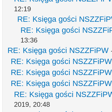
12:19
RE: Księga gości NSZZFi
RE: Księga gości NSZZF
13:36
RE: Księga gości NSZZFiPW
RE: Księga gości NSZZFiPW
RE: Księga gości NSZZFiPW
RE: Księga gości NSZZFiPW
RE: Księga gości NSZZFiP
2019, 20:48