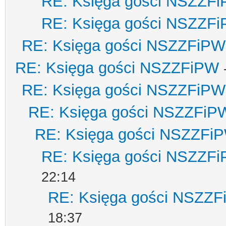
RE: Księga gości NSZZF
RE: Księga gości NSZZF
RE: Księga gości NSZZFiPW
RE: Księga gości NSZZFiPW
RE: Księga gości NSZZFiPW
RE: Księga gości NSZZFiP
RE: Księga gości NSZZFi
RE: Księga gości NSZZF
22:14
RE: Księga gości NSZZ
18:37