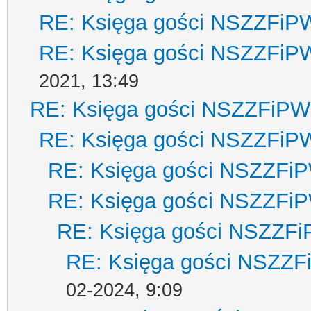
RE: Księga gości NSZZFiP
RE: Księga gości NSZZFiP
2021, 13:49
RE: Księga gości NSZZFiPW
RE: Księga gości NSZZFiP
RE: Księga gości NSZZFi
RE: Księga gości NSZZFi
RE: Księga gości NSZZF
RE: Księga gości NSZZ
02-2024, 9:09