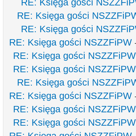
RE: Księga gości NSZZFi
RE: Księga gości NSZZFiP
RE: Księga gości NSZZFi
RE: Księga gości NSZZFiPW
RE: Księga gości NSZZFiPW
RE: Księga gości NSZZFiPW
RE: Księga gości NSZZFiP
RE: Księga gości NSZZFiPW
RE: Księga gości NSZZFiPW
RE: Księga gości NSZZFiPW
RE: Księga gości NSZZFiPW