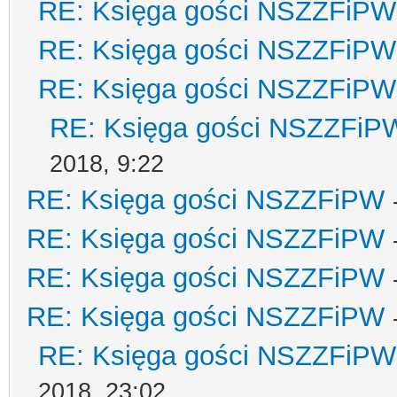
RE: Księga gości NSZZFiPW
RE: Księga gości NSZZFiPW
RE: Księga gości NSZZFiPW
RE: Księga gości NSZZFiP
2018, 9:22
RE: Księga gości NSZZFiPW
RE: Księga gości NSZZFiPW
RE: Księga gości NSZZFiPW
RE: Księga gości NSZZFiPW
RE: Księga gości NSZZFiPW
2018, 23:02