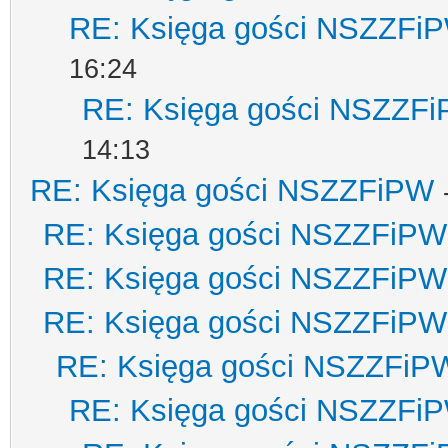
RE: Księga gości NSZZFi
16:24
RE: Księga gości NSZZF
14:13
RE: Księga gości NSZZFiPW
RE: Księga gości NSZZFiPW
RE: Księga gości NSZZFiPW
RE: Księga gości NSZZFiPW
RE: Księga gości NSZZFiP
RE: Księga gości NSZZFi