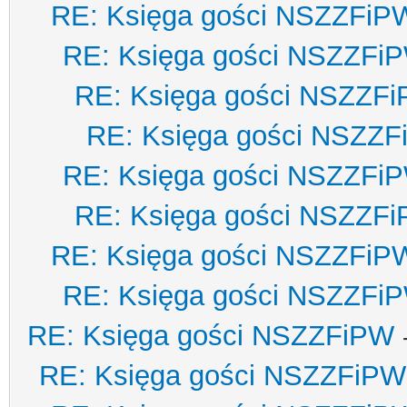
RE: Księga gości NSZZFiP
RE: Księga gości NSZZFi
RE: Księga gości NSZZF
RE: Księga gości NSZZ
RE: Księga gości NSZZFi
RE: Księga gości NSZZF
RE: Księga gości NSZZFiP
RE: Księga gości NSZZFi
RE: Księga gości NSZZFiPW
RE: Księga gości NSZZFiPW