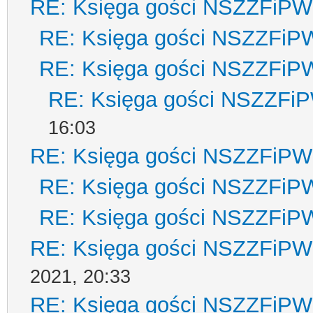
RE: Księga gości NSZZFiPW
RE: Księga gości NSZZFiP
RE: Księga gości NSZZFiP
RE: Księga gości NSZZFi
16:03
RE: Księga gości NSZZFiPW
RE: Księga gości NSZZFiP
RE: Księga gości NSZZFiP
RE: Księga gości NSZZFiPW
2021, 20:33
RE: Księga gości NSZZFiPW