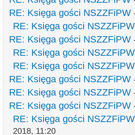
RE: Księga gości NSZZFiPW
RE: Księga gości NSZZFiPW
RE: Księga gości NSZZFiPW
RE: Księga gości NSZZFiPW
RE: Księga gości NSZZFiPW
RE: Księga gości NSZZFiPW
RE: Księga gości NSZZFiPW
RE: Księga gości NSZZFiPW
RE: Księga gości NSZZFiPW
2018, 11:20