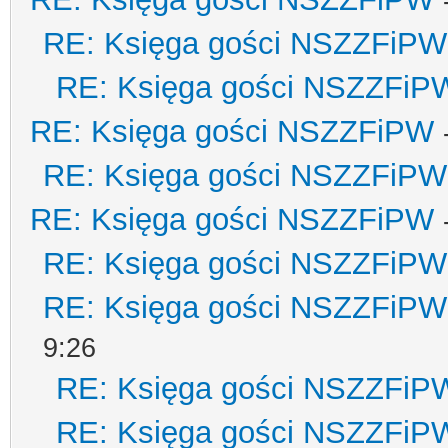
RE: Księga gości NSZZFiPW
RE: Księga gości NSZZFiP
RE: Księga gości NSZZFiPW
RE: Księga gości NSZZFiPW
RE: Księga gości NSZZFiPW
RE: Księga gości NSZZFiPW
RE: Księga gości NSZZFiPW
9:26
RE: Księga gości NSZZFiP
RE: Księga gości NSZZFiP