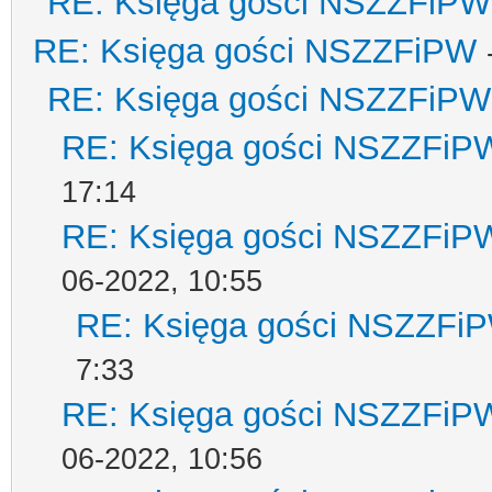
RE: Księga gości NSZZFiPW
RE: Księga gości NSZZFiPW
RE: Księga gości NSZZFiPW
RE: Księga gości NSZZFiP
17:14
RE: Księga gości NSZZFiP
06-2022, 10:55
RE: Księga gości NSZZFi
7:33
RE: Księga gości NSZZFiP
06-2022, 10:56