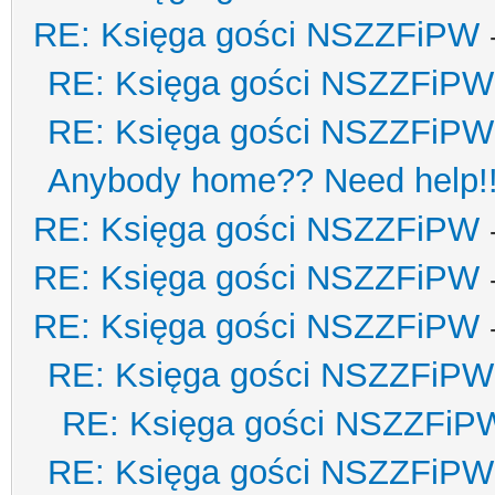
RE: Księga gości NSZZFiPW
RE: Księga gości NSZZFiPW
RE: Księga gości NSZZFiPW
Anybody home?? Need help!
RE: Księga gości NSZZFiPW
RE: Księga gości NSZZFiPW
RE: Księga gości NSZZFiPW
RE: Księga gości NSZZFiPW
RE: Księga gości NSZZFiP
RE: Księga gości NSZZFiPW