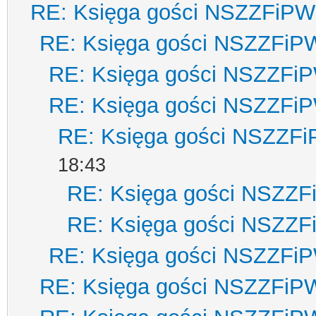
RE: Księga gości NSZZFiPW
RE: Księga gości NSZZFiP
RE: Księga gości NSZZFi
RE: Księga gości NSZZFi
RE: Księga gości NSZZF
18:43
RE: Księga gości NSZZ
RE: Księga gości NSZZ
RE: Księga gości NSZZFi
RE: Księga gości NSZZFiP