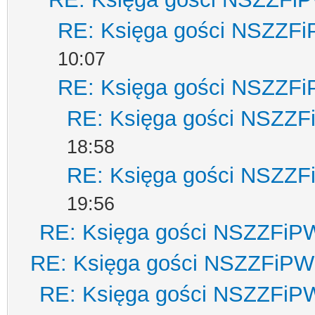
RE: Księga gości NSZZF
10:07
RE: Księga gości NSZZF
RE: Księga gości NSZZ
18:58
RE: Księga gości NSZZ
19:56
RE: Księga gości NSZZFiP
RE: Księga gości NSZZFiPW
RE: Księga gości NSZZFiP