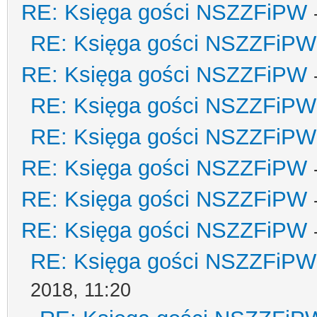
RE: Księga gości NSZZFiPW
RE: Księga gości NSZZFiPW
RE: Księga gości NSZZFiPW
RE: Księga gości NSZZFiPW
RE: Księga gości NSZZFiPW
RE: Księga gości NSZZFiPW
RE: Księga gości NSZZFiPW
RE: Księga gości NSZZFiPW
RE: Księga gości NSZZFiPW
2018, 11:20