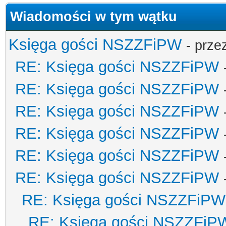
Wiadomości w tym wątku
Księga gości NSZZFiPW
- prze
RE: Księga gości NSZZFiPW
RE: Księga gości NSZZFiPW
RE: Księga gości NSZZFiPW
RE: Księga gości NSZZFiPW
RE: Księga gości NSZZFiPW
RE: Księga gości NSZZFiPW
RE: Księga gości NSZZFiPW
RE: Księga gości NSZZFiP