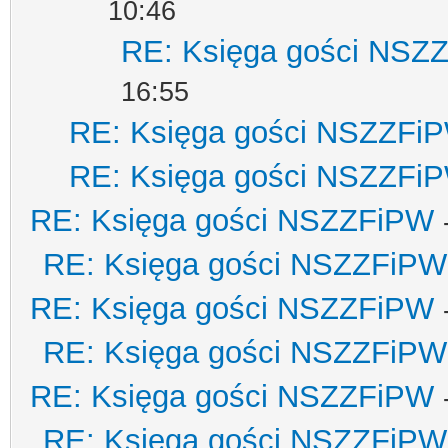
10:46
RE: Księga gości NSZ
16:55
RE: Księga gości NSZZFi
RE: Księga gości NSZZFi
RE: Księga gości NSZZFiPW
RE: Księga gości NSZZFiPW
RE: Księga gości NSZZFiPW
RE: Księga gości NSZZFiPW
RE: Księga gości NSZZFiPW
RE: Księga gości NSZZFiPW