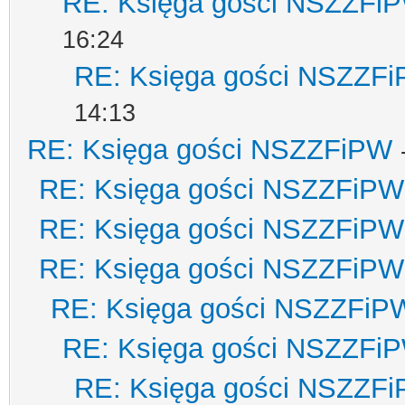
RE: Księga gości NSZZFi
16:24
RE: Księga gości NSZZF
14:13
RE: Księga gości NSZZFiPW
RE: Księga gości NSZZFiPW
RE: Księga gości NSZZFiPW
RE: Księga gości NSZZFiPW
RE: Księga gości NSZZFiP
RE: Księga gości NSZZFi
RE: Księga gości NSZZF