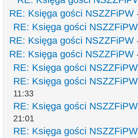
RE: Księga gości NSZZFiPW
RE: Księga gości NSZZFiPW
RE: Księga gości NSZZFiPW
RE: Księga gości NSZZFiPW
RE: Księga gości NSZZFiPW
RE: Księga gości NSZZFiPW
11:33
RE: Księga gości NSZZFiPW
21:01
RE: Księga gości NSZZFiPW