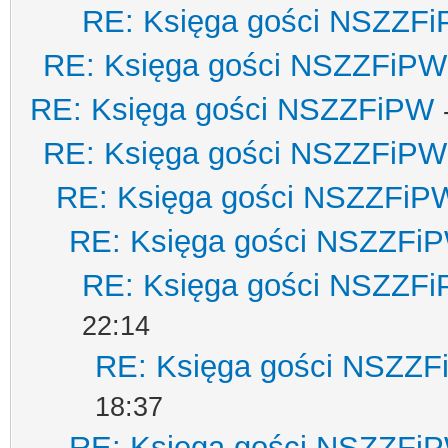
RE: Księga gości NSZZF
RE: Księga gości NSZZFiPW
RE: Księga gości NSZZFiPW
RE: Księga gości NSZZFiPW
RE: Księga gości NSZZFiP
RE: Księga gości NSZZFi
RE: Księga gości NSZZF
22:14
RE: Księga gości NSZZ
18:37
RE: Księga gości NSZZFi