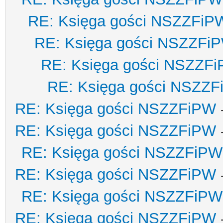
RE: Księga gości NSZZFiP
RE: Księga gości NSZZFi
RE: Księga gości NSZZF
RE: Księga gości NSZZ
RE: Księga gości NSZZFiPW
RE: Księga gości NSZZFiPW
RE: Księga gości NSZZFiPW
RE: Księga gości NSZZFiPW
RE: Księga gości NSZZFiPW
RE: Księga gości NSZZFiPW