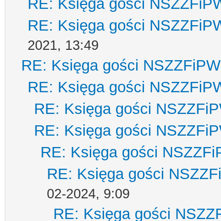
RE: Księga gości NSZZFiP
RE: Księga gości NSZZFiP
2021, 13:49
RE: Księga gości NSZZFiPW
RE: Księga gości NSZZFiP
RE: Księga gości NSZZFi
RE: Księga gości NSZZFi
RE: Księga gości NSZZF
RE: Księga gości NSZZ
02-2024, 9:09
RE: Księga gości NSZZ