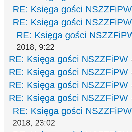
RE: Księga gości NSZZFiPW
RE: Księga gości NSZZFiPW
RE: Księga gości NSZZFiP
2018, 9:22
RE: Księga gości NSZZFiPW
RE: Księga gości NSZZFiPW
RE: Księga gości NSZZFiPW
RE: Księga gości NSZZFiPW
RE: Księga gości NSZZFiPW
2018, 23:02