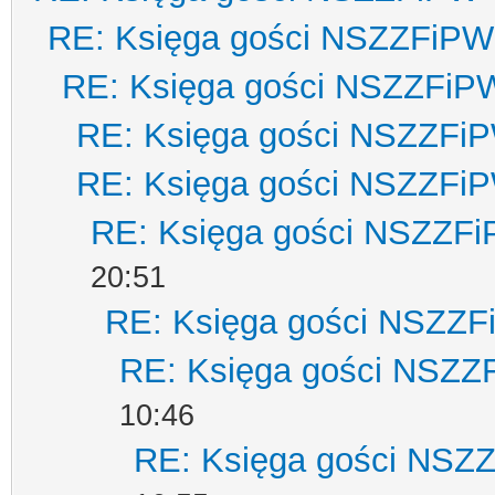
RE: Księga gości NSZZFiPW
RE: Księga gości NSZZFiP
RE: Księga gości NSZZFi
RE: Księga gości NSZZFi
RE: Księga gości NSZZF
20:51
RE: Księga gości NSZZ
RE: Księga gości NSZZ
10:46
RE: Księga gości NSZ