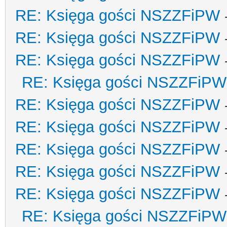
RE: Księga gości NSZZFiPW
RE: Księga gości NSZZFiPW
RE: Księga gości NSZZFiPW
RE: Księga gości NSZZFiPW
RE: Księga gości NSZZFiPW
RE: Księga gości NSZZFiPW
RE: Księga gości NSZZFiPW
RE: Księga gości NSZZFiPW
RE: Księga gości NSZZFiPW
RE: Księga gości NSZZFiPW