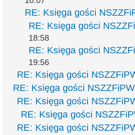
10:07
RE: Księga gości NSZZF
RE: Księga gości NSZZ
18:58
RE: Księga gości NSZZ
19:56
RE: Księga gości NSZZFiP
RE: Księga gości NSZZFiPW
RE: Księga gości NSZZFiP
RE: Księga gości NSZZFi
RE: Księga gości NSZZFiP