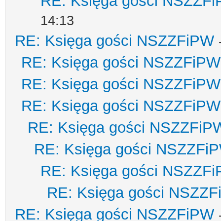
RE: Księga gości NSZZF
14:13
RE: Księga gości NSZZFiPW
RE: Księga gości NSZZFiPW
RE: Księga gości NSZZFiPW
RE: Księga gości NSZZFiPW
RE: Księga gości NSZZFiP
RE: Księga gości NSZZFi
RE: Księga gości NSZZF
RE: Księga gości NSZZ
RE: Księga gości NSZZFiPW