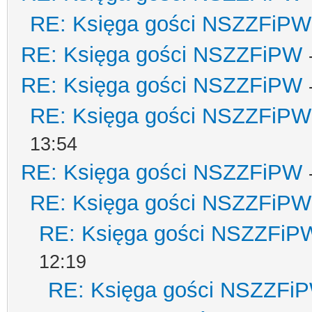
RE: Księga gości NSZZFiPW
RE: Księga gości NSZZFiPW
RE: Księga gości NSZZFiPW
RE: Księga gości NSZZFiPW
13:54
RE: Księga gości NSZZFiPW
RE: Księga gości NSZZFiPW
RE: Księga gości NSZZFiP
12:19
RE: Księga gości NSZZFi