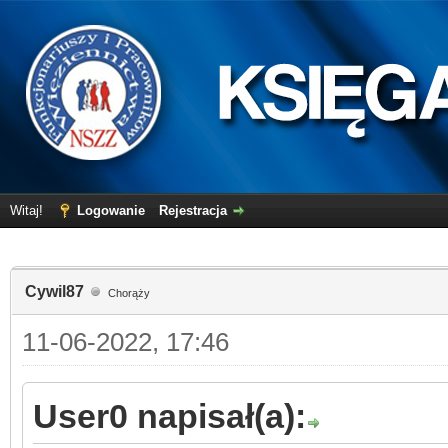
Witaj!
Logowanie
Rejestracja
Cywil87
Chorąży
11-06-2022, 17:46
User0 napisał(a):