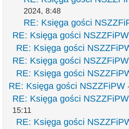
2024, 8:48
RE: Księga gości NSZZF
RE: Księga gości NSZZFiPW
RE: Księga gości NSZZFiP
RE: Księga gości NSZZFiPW
RE: Księga gości NSZZFiP
RE: Księga gości NSZZFiPW
RE: Księga gości NSZZFiPW
15:11
RE: Księga gości NSZZFiP