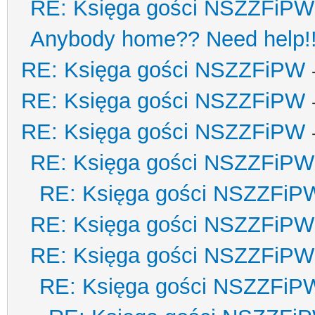
RE: Księga gości NSZZFiPW
Anybody home?? Need help!
RE: Księga gości NSZZFiPW
RE: Księga gości NSZZFiPW
RE: Księga gości NSZZFiPW
RE: Księga gości NSZZFiPW
RE: Księga gości NSZZFiP
RE: Księga gości NSZZFiPW
RE: Księga gości NSZZFiPW
RE: Księga gości NSZZFiP