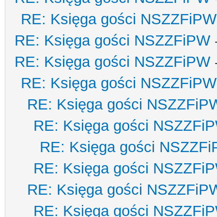
RE: Księga gości NSZZFiPW
RE: Księga gości NSZZFiPW
RE: Księga gości NSZZFiPW
RE: Księga gości NSZZFiPW
RE: Księga gości NSZZFiP
RE: Księga gości NSZZFi
RE: Księga gości NSZZF
RE: Księga gości NSZZFi
RE: Księga gości NSZZFiP
RE: Księga gości NSZZFi