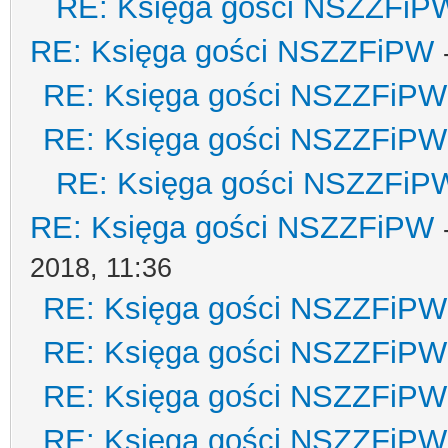
RE: Księga gości NSZZFiP
RE: Księga gości NSZZFiPW
RE: Księga gości NSZZFiPW
RE: Księga gości NSZZFiPW
RE: Księga gości NSZZFiP
RE: Księga gości NSZZFiPW
2018, 11:36
RE: Księga gości NSZZFiPW
RE: Księga gości NSZZFiPW
RE: Księga gości NSZZFiPW
RE: Księga gości NSZZFiPW