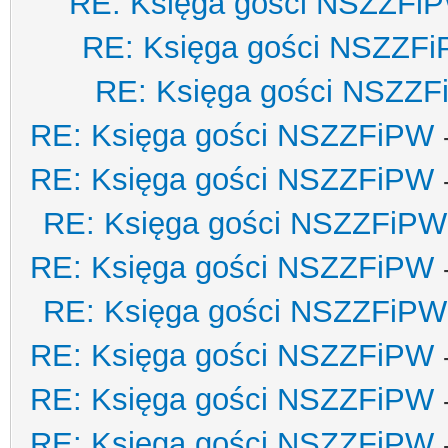
RE: Księga gości NSZZFi
RE: Księga gości NSZZF
RE: Księga gości NSZZ
RE: Księga gości NSZZFiPW
RE: Księga gości NSZZFiPW
RE: Księga gości NSZZFiPW
RE: Księga gości NSZZFiPW
RE: Księga gości NSZZFiPW
RE: Księga gości NSZZFiPW
RE: Księga gości NSZZFiPW
RE: Księga gości NSZZFiPW