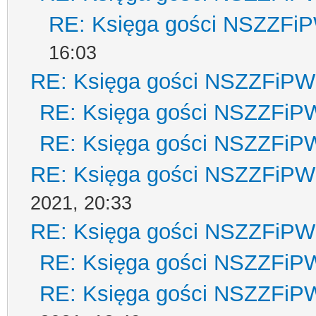
RE: Księga gości NSZZFi
16:03
RE: Księga gości NSZZFiPW
RE: Księga gości NSZZFiP
RE: Księga gości NSZZFiP
RE: Księga gości NSZZFiPW
2021, 20:33
RE: Księga gości NSZZFiPW
RE: Księga gości NSZZFiP
RE: Księga gości NSZZFiP