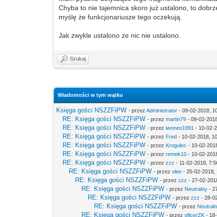
Chyba to nie tajemnica skoro już ustalono, to dobr
myślę że funkcjonariusze tego oczekują.
Jak zwykle ustalono że nic nie ustalono.
Szukaj
Wiadomości w tym wątku
Księga gości NSZZFiPW
- przez
Administrator
- 09-02-2018, 1
RE: Księga gości NSZZFiPW
- przez
martin79
- 09-02-2018
RE: Księga gości NSZZFiPW
- przez
iwoneo1991
- 10-02-2
RE: Księga gości NSZZFiPW
- przez
Fred
- 10-02-2018, 1
RE: Księga gości NSZZFiPW
- przez
Krogulec
- 10-02-201
RE: Księga gości NSZZFiPW
- przez
remek10
- 10-02-2018
RE: Księga gości NSZZFiPW
- przez
zzz
- 11-02-2018, 7:5
RE: Księga gości NSZZFiPW
- przez
olee
- 25-02-2018, 
RE: Księga gości NSZZFiPW
- przez
zzz
- 27-02-201
RE: Księga gości NSZZFiPW
- przez
Neutralny
- 2
RE: Księga gości NSZZFiPW
- przez
zzz
- 28-0
RE: Księga gości NSZZFiPW
- przez
Neutral
RE: Księga gości NSZZFiPW
- przez
oficerZK
- 18