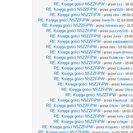
RE: Księga gości NSZZFiPW
- przez
zzz
- 18-1
RE: Księga gości NSZZFiPW
- przez
greg0026
- 28-0
RE: Księga gości NSZZFiPW
- przez
olee
- 28-02-
RE: Księga gości NSZZFiPW
- przez
martin79
- 11-02-2018
RE: Księga gości NSZZFiPW
- przez
Administrator
- 11-
RE: Księga gości NSZZFiPW
- przez
puszysty100
- 1
RE: Księga gości NSZZFiPW
- przez
Jurek
- 23-05
RE: Księga gości NSZZFiPW
- przez
pablopablo11@
RE: Księga gości NSZZFiPW
- przez
olee
- 13-02-201
RE: Księga gości NSZZFiPW
- przez
sopier@onet.
RE: Księga gości NSZZFiPW
- przez
Robiło się
- 14-0
RE: Księga gości NSZZFiPW
- przez
Ziutek
- 15-04
RE: Księga gości NSZZFiPW
- przez
Człowiek z
RE: Księga gości NSZZFiPW
- przez
zzz
- 16-0
RE: Księga gości NSZZFiPW
- przez
Człowiek z
RE: Księga gości NSZZFiPW
- przez
Administ
RE: Księga gości NSZZFiPW
- przez
Ofice
RE: Księga gości NSZZFiPW
- przez
zz
RE: Księga gości NSZZFiPW
- przez
Klawisz@
- 1
RE: Księga gości NSZZFiPW
- przez
Oficer
- 14-02-2
RE: Księga gości NSZZFiPW
- przez
bolo
- 14-02-
RE: Księga gości NSZZFiPW
- przez
tomi
- 15-0
RE: Księga gości NSZZFiPW
- przez
szfager
- 1
RE: Księga gości NSZZFiPW
- przez
Krogulec
- 12-02-2
RE: Księga gości NSZZFiPW
- przez
Fred
- 11-02-2018, 1