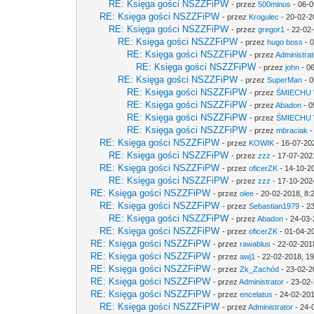
RE: Księga gości NSZZFiPW
- przez
500minus
- 06-0
RE: Księga gości NSZZFiPW
- przez
Krogulec
- 20-02-2
RE: Księga gości NSZZFiPW
- przez
gregor1
- 22-02
RE: Księga gości NSZZFiPW
- przez
hugo boss
- 0
RE: Księga gości NSZZFiPW
- przez
Administrat
RE: Księga gości NSZZFiPW
- przez
john
- 0
RE: Księga gości NSZZFiPW
- przez
SuperMan
- 0
RE: Księga gości NSZZFiPW
- przez
ŚMIECHU
RE: Księga gości NSZZFiPW
- przez
Abadon
- 0
RE: Księga gości NSZZFiPW
- przez
ŚMIECHU
RE: Księga gości NSZZFiPW
- przez
mbraciak
-
RE: Księga gości NSZZFiPW
- przez
KOWIK
- 16-07-20
RE: Księga gości NSZZFiPW
- przez
zzz
- 17-07-202
RE: Księga gości NSZZFiPW
- przez
oficerZK
- 14-10-2
RE: Księga gości NSZZFiPW
- przez
zzz
- 17-10-202
RE: Księga gości NSZZFiPW
- przez
olee
- 20-02-2018, 8:
RE: Księga gości NSZZFiPW
- przez
Sebastian1979
- 2
RE: Księga gości NSZZFiPW
- przez
Abadon
- 24-03-
RE: Księga gości NSZZFiPW
- przez
oficerZK
- 01-04-2
RE: Księga gości NSZZFiPW
- przez
rawablus
- 22-02-201
RE: Księga gości NSZZFiPW
- przez
awj1
- 22-02-2018, 19
RE: Księga gości NSZZFiPW
- przez
Zk_Zachód
- 23-02-2
RE: Księga gości NSZZFiPW
- przez
Administrator
- 23-02-
RE: Księga gości NSZZFiPW
- przez
encelatus
- 24-02-201
RE: Księga gości NSZZFiPW
- przez
Administrator
- 24-