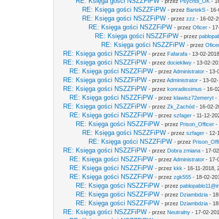
RE: Księga gości NSZZFiPW
- przez
Psychol_OK
- 1
RE: Księga gości NSZZFiPW
- przez
BartekS
- 16-
RE: Księga gości NSZZFiPW
- przez
zzz
- 16-02-2
RE: Księga gości NSZZFiPW
- przez
Oficer
- 17
RE: Księga gości NSZZFiPW
- przez
pablopab
RE: Księga gości NSZZFiPW
- przez
Ofice
RE: Księga gości NSZZFiPW
- przez
Fafarafa
- 13-02-2018
RE: Księga gości NSZZFiPW
- przez
dociekliwy
- 13-02-20
RE: Księga gości NSZZFiPW
- przez
Administrator
- 13-
RE: Księga gości NSZZFiPW
- przez
Administrator
- 13-02-
RE: Księga gości NSZZFiPW
- przez
konradissimus
- 16-0
RE: Księga gości NSZZFiPW
- przez
klawisz72emeryt
- 
RE: Księga gości NSZZFiPW
- przez
Zk_Zachód
- 16-02-2
RE: Księga gości NSZZFiPW
- przez
szfager
- 11-12-20
RE: Księga gości NSZZFiPW
- przez
Prison_Officer
-
RE: Księga gości NSZZFiPW
- przez
szfager
- 12-
RE: Księga gości NSZZFiPW
- przez
Prison_Off
RE: Księga gości NSZZFiPW
- przez
Dobra zmiana
- 17-02
RE: Księga gości NSZZFiPW
- przez
Administrator
- 17-
RE: Księga gości NSZZFiPW
- przez
kkk
- 16-11-2018, 
RE: Księga gości NSZZFiPW
- przez
zgk555
- 18-02-20
RE: Księga gości NSZZFiPW
- przez
pablopablo11@int
RE: Księga gości NSZZFiPW
- przez
Dziambdzia
- 18
RE: Księga gości NSZZFiPW
- przez
Dziambdzia
- 18
RE: Księga gości NSZZFiPW
- przez
Neutralny
- 17-02-201