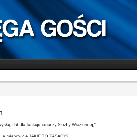
']
sługi lat dla funkcjonariuszy Służby Więziennej;"
u, a mianowicie JAKIE TO ZASADY?