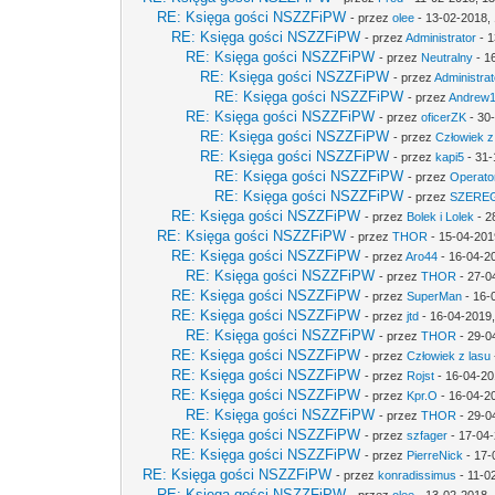
RE: Księga gości NSZZFiPW
- przez
olee
- 13-02-2018,
RE: Księga gości NSZZFiPW
- przez
Administrator
- 1
RE: Księga gości NSZZFiPW
- przez
Neutralny
- 1
RE: Księga gości NSZZFiPW
- przez
Administrat
RE: Księga gości NSZZFiPW
- przez
Andrew
RE: Księga gości NSZZFiPW
- przez
oficerZK
- 30
RE: Księga gości NSZZFiPW
- przez
Człowiek z
RE: Księga gości NSZZFiPW
- przez
kapi5
- 31-
RE: Księga gości NSZZFiPW
- przez
Operato
RE: Księga gości NSZZFiPW
- przez
SZERE
RE: Księga gości NSZZFiPW
- przez
Bolek i Lolek
- 2
RE: Księga gości NSZZFiPW
- przez
THOR
- 15-04-201
RE: Księga gości NSZZFiPW
- przez
Aro44
- 16-04-2
RE: Księga gości NSZZFiPW
- przez
THOR
- 27-0
RE: Księga gości NSZZFiPW
- przez
SuperMan
- 16-
RE: Księga gości NSZZFiPW
- przez
jtd
- 16-04-2019,
RE: Księga gości NSZZFiPW
- przez
THOR
- 29-0
RE: Księga gości NSZZFiPW
- przez
Człowiek z lasu
RE: Księga gości NSZZFiPW
- przez
Rojst
- 16-04-20
RE: Księga gości NSZZFiPW
- przez
Kpr.O
- 16-04-2
RE: Księga gości NSZZFiPW
- przez
THOR
- 29-0
RE: Księga gości NSZZFiPW
- przez
szfager
- 17-04-
RE: Księga gości NSZZFiPW
- przez
PierreNick
- 17-
RE: Księga gości NSZZFiPW
- przez
konradissimus
- 11-0
RE: Księga gości NSZZFiPW