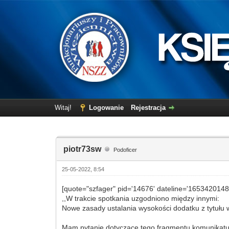
Witaj!
Logowanie
Rejestracja
piotr73sw
Podoficer
25-05-2022, 8:54
[quote="szfager" pid='14676' dateline='1653420148
,,W trakcie spotkania uzgodniono między innymi:
Nowe zasady ustalania wysokości dodatku z tytułu wy
Mam pytanie dotyczące tego fragmentu komunikat