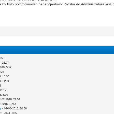
ze by było poinformować beneficjentów? Prośba do Administratora jeśli 
0:58
, 15:27
018, 5:52
0:26
8, 10:30
, 11:30
6
11:12
8, 8:00
7-02-2018, 21:54
2-2018, 12:53
ny
- 01-03-2018, 10:58
-11-2024, 10:50