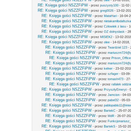
- przez
olee
- 13-02-2018,
RE: Księga gości NSZZFiPW
- przez
puszysty100
- 11-02-
RE: Księga gości NSZZFiPW
- przez
greg0026
- 13-02-201
RE: Księga gości NSZZFiPW
- przez
MataHari
- 16-04-2
RE: Księga gości NSZZFiPW
- przez
nietakamllodafszk
RE: Księga gości NSZZFiPW
- przez
Człowiek z lasu
- 1
RE: Księga gości NSZZFiPW
- przez
OZ dolnyslask
- 28
RE: Księga gości NSZZFiPW
- przez
MISIEK2
- 13-02-2018
RE: Księga gości NSZZFiPW
- przez
olee
- 14-02-2018, 
RE: Księga gości NSZZFiPW
- przez
Twardziel 123
- 
RE: Księga gości NSZZFiPW
- przez
mariuszm724@g
RE: Księga gości NSZZFiPW
- przez
Prison_Office
RE: Księga gości NSZZFiPW
- przez
mariuszm724@g
RE: Księga gości NSZZFiPW
- przez
kelner
- 23-02-201
RE: Księga gości NSZZFiPW
- przez
szfager
- 03-09-
RE: Księga gości NSZZFiPW
- przez
tomash473
- 27
RE: Księga gości NSZZFiPW
- przez
rafalek oddzi
RE: Księga gości NSZZFiPW
- przez
PrzyszłyEmeryt
- 
RE: Księga gości NSZZFiPW
- przez
Jamcion
- 04-03
RE: Księga gości NSZZFiPW
- przez
pabel32
- 05-03
RE: Księga gości NSZZFiPW
- przez
pablopablo11@inter
RE: Księga gości NSZZFiPW
- przez
BartekC
- 25-07-20
RE: Księga gości NSZZFiPW
- przez
MdR
- 26-07-20
RE: Księga gości NSZZFiPW
- przez
Funkcjonariusz
RE: Księga gości NSZZFiPW
- przez
BartekS
- 15-02-20