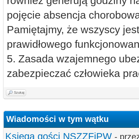
również generują godziny na
pojęcie absencja chorobowa
Pamiętajmy, że wszyscy jest
prawidłowego funkcjonowani
5. Zasada wzajemnego ubezp
zabezpieczać człowieka pra
Szukaj
Wiadomości w tym wątku
Księga gości NSZZFiPW
- prze