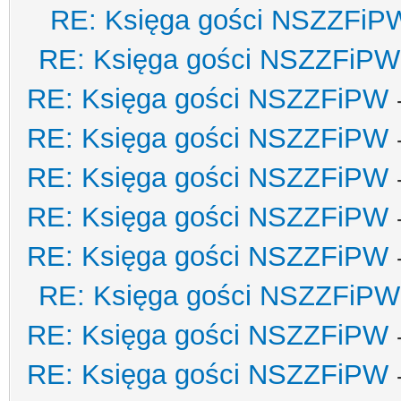
RE: Księga gości NSZZFiP
RE: Księga gości NSZZFiPW
RE: Księga gości NSZZFiPW
RE: Księga gości NSZZFiPW
RE: Księga gości NSZZFiPW
RE: Księga gości NSZZFiPW
RE: Księga gości NSZZFiPW
RE: Księga gości NSZZFiPW
RE: Księga gości NSZZFiPW
RE: Księga gości NSZZFiPW