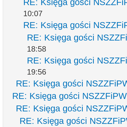
RE: Księga gości NSZZF
10:07
RE: Księga gości NSZZF
RE: Księga gości NSZZ
18:58
RE: Księga gości NSZZ
19:56
RE: Księga gości NSZZFiP
RE: Księga gości NSZZFiPW
RE: Księga gości NSZZFiP
RE: Księga gości NSZZFi