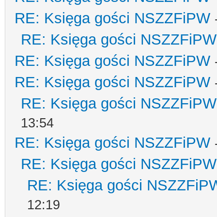
RE: Księga gości NSZZFiPW
RE: Księga gości NSZZFiPW
RE: Księga gości NSZZFiPW
RE: Księga gości NSZZFiPW
RE: Księga gości NSZZFiPW
13:54
RE: Księga gości NSZZFiPW
RE: Księga gości NSZZFiPW
RE: Księga gości NSZZFiP
12:19