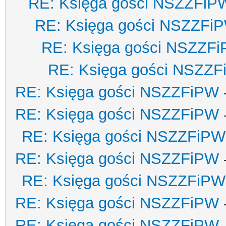
RE: Księga gości NSZZFiP
RE: Księga gości NSZZFi
RE: Księga gości NSZZF
RE: Księga gości NSZZ
RE: Księga gości NSZZFiPW
RE: Księga gości NSZZFiPW
RE: Księga gości NSZZFiPW
RE: Księga gości NSZZFiPW
RE: Księga gości NSZZFiPW
RE: Księga gości NSZZFiPW
RE: Księga gości NSZZFiPW