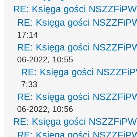
RE: Księga gości NSZZFiPW
RE: Księga gości NSZZFiP
17:14
RE: Księga gości NSZZFiP
06-2022, 10:55
RE: Księga gości NSZZFi
7:33
RE: Księga gości NSZZFiP
06-2022, 10:56
RE: Księga gości NSZZFiPW
RE: Księga gości NSZZFiP