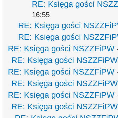
RE: Księga gości NSZ
16:55
RE: Księga gości NSZZFi
RE: Księga gości NSZZFi
RE: Księga gości NSZZFiPW
RE: Księga gości NSZZFiPW
RE: Księga gości NSZZFiPW
RE: Księga gości NSZZFiPW
RE: Księga gości NSZZFiPW
RE: Księga gości NSZZFiPW