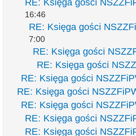
RE: Księga gości NSZZF
16:46
RE: Księga gości NSZZ
7:00
RE: Księga gości NSZZ
RE: Księga gości NSZ
RE: Księga gości NSZZFi
RE: Księga gości NSZZFiP
RE: Księga gości NSZZFi
RE: Księga gości NSZZF
RE: Księga gości NSZZF