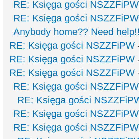
RE: Księga gości NSZZFiPW
RE: Księga gości NSZZFiPW
Anybody home?? Need help!
RE: Księga gości NSZZFiPW
RE: Księga gości NSZZFiPW
RE: Księga gości NSZZFiPW
RE: Księga gości NSZZFiPW
RE: Księga gości NSZZFiP
RE: Księga gości NSZZFiPW
RE: Księga gości NSZZFiPW