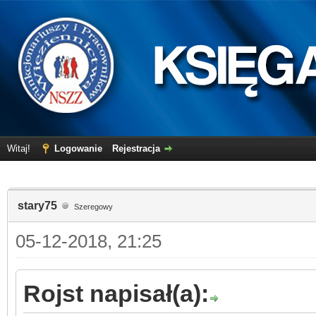
Witaj!
Logowanie
Rejestracja
stary75
Szeregowy
05-12-2018, 21:25
Rojst napisał(a):