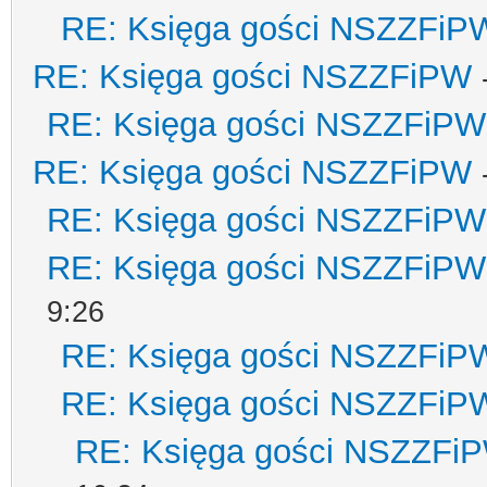
RE: Księga gości NSZZFiP
RE: Księga gości NSZZFiPW
RE: Księga gości NSZZFiPW
RE: Księga gości NSZZFiPW
RE: Księga gości NSZZFiPW
RE: Księga gości NSZZFiPW
9:26
RE: Księga gości NSZZFiP
RE: Księga gości NSZZFiP
RE: Księga gości NSZZFi