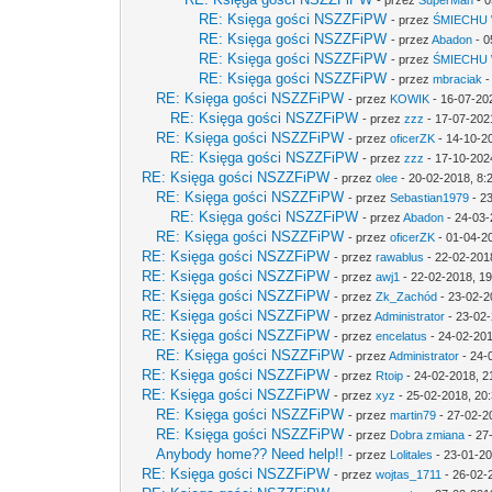
- przez
SuperMan
- 0
RE: Księga gości NSZZFiPW
- przez
ŚMIECHU
RE: Księga gości NSZZFiPW
- przez
Abadon
- 0
RE: Księga gości NSZZFiPW
- przez
ŚMIECHU
RE: Księga gości NSZZFiPW
- przez
mbraciak
-
RE: Księga gości NSZZFiPW
- przez
KOWIK
- 16-07-20
RE: Księga gości NSZZFiPW
- przez
zzz
- 17-07-202
RE: Księga gości NSZZFiPW
- przez
oficerZK
- 14-10-2
RE: Księga gości NSZZFiPW
- przez
zzz
- 17-10-202
RE: Księga gości NSZZFiPW
- przez
olee
- 20-02-2018, 8:
RE: Księga gości NSZZFiPW
- przez
Sebastian1979
- 2
RE: Księga gości NSZZFiPW
- przez
Abadon
- 24-03-
RE: Księga gości NSZZFiPW
- przez
oficerZK
- 01-04-2
RE: Księga gości NSZZFiPW
- przez
rawablus
- 22-02-201
RE: Księga gości NSZZFiPW
- przez
awj1
- 22-02-2018, 19
RE: Księga gości NSZZFiPW
- przez
Zk_Zachód
- 23-02-2
RE: Księga gości NSZZFiPW
- przez
Administrator
- 23-02-
RE: Księga gości NSZZFiPW
- przez
encelatus
- 24-02-201
RE: Księga gości NSZZFiPW
- przez
Administrator
- 24-
RE: Księga gości NSZZFiPW
- przez
Rtoip
- 24-02-2018, 2
RE: Księga gości NSZZFiPW
- przez
xyz
- 25-02-2018, 20
RE: Księga gości NSZZFiPW
- przez
martin79
- 27-02-2
RE: Księga gości NSZZFiPW
- przez
Dobra zmiana
- 27
Anybody home?? Need help!!
- przez
Lolitales
- 23-01-20
RE: Księga gości NSZZFiPW
- przez
wojtas_1711
- 26-02-