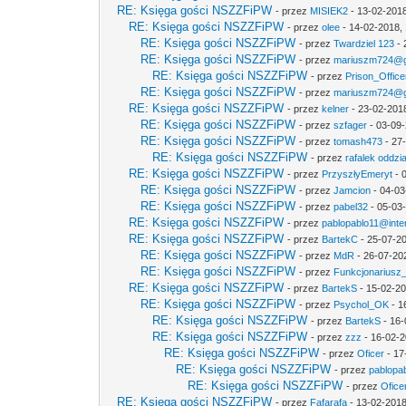
RE: Księga gości NSZZFiPW
- przez
MISIEK2
- 13-02-2018
RE: Księga gości NSZZFiPW
- przez
olee
- 14-02-2018, 
RE: Księga gości NSZZFiPW
- przez
Twardziel 123
- 
RE: Księga gości NSZZFiPW
- przez
mariuszm724@g
RE: Księga gości NSZZFiPW
- przez
Prison_Office
RE: Księga gości NSZZFiPW
- przez
mariuszm724@g
RE: Księga gości NSZZFiPW
- przez
kelner
- 23-02-201
RE: Księga gości NSZZFiPW
- przez
szfager
- 03-09-
RE: Księga gości NSZZFiPW
- przez
tomash473
- 27
RE: Księga gości NSZZFiPW
- przez
rafalek oddzi
RE: Księga gości NSZZFiPW
- przez
PrzyszłyEmeryt
- 
RE: Księga gości NSZZFiPW
- przez
Jamcion
- 04-03
RE: Księga gości NSZZFiPW
- przez
pabel32
- 05-03
RE: Księga gości NSZZFiPW
- przez
pablopablo11@inter
RE: Księga gości NSZZFiPW
- przez
BartekC
- 25-07-20
RE: Księga gości NSZZFiPW
- przez
MdR
- 26-07-20
RE: Księga gości NSZZFiPW
- przez
Funkcjonariusz
RE: Księga gości NSZZFiPW
- przez
BartekS
- 15-02-20
RE: Księga gości NSZZFiPW
- przez
Psychol_OK
- 1
RE: Księga gości NSZZFiPW
- przez
BartekS
- 16-
RE: Księga gości NSZZFiPW
- przez
zzz
- 16-02-2
RE: Księga gości NSZZFiPW
- przez
Oficer
- 17
RE: Księga gości NSZZFiPW
- przez
pablopab
RE: Księga gości NSZZFiPW
- przez
Ofice
RE: Księga gości NSZZFiPW
- przez
Fafarafa
- 13-02-2018