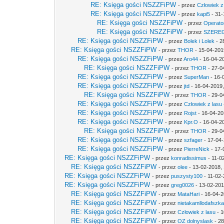
RE: Księga gości NSZZFiPW
- przez
Człowiek z
RE: Księga gości NSZZFiPW
- przez
kapi5
- 31-
RE: Księga gości NSZZFiPW
- przez
Operato
RE: Księga gości NSZZFiPW
- przez
SZERE
RE: Księga gości NSZZFiPW
- przez
Bolek i Lolek
- 2
RE: Księga gości NSZZFiPW
- przez
THOR
- 15-04-201
RE: Księga gości NSZZFiPW
- przez
Aro44
- 16-04-2
RE: Księga gości NSZZFiPW
- przez
THOR
- 27-0
RE: Księga gości NSZZFiPW
- przez
SuperMan
- 16-
RE: Księga gości NSZZFiPW
- przez
jtd
- 16-04-2019,
RE: Księga gości NSZZFiPW
- przez
THOR
- 29-0
RE: Księga gości NSZZFiPW
- przez
Człowiek z lasu
RE: Księga gości NSZZFiPW
- przez
Rojst
- 16-04-20
RE: Księga gości NSZZFiPW
- przez
Kpr.O
- 16-04-2
RE: Księga gości NSZZFiPW
- przez
THOR
- 29-0
RE: Księga gości NSZZFiPW
- przez
szfager
- 17-04-
RE: Księga gości NSZZFiPW
- przez
PierreNick
- 17-
RE: Księga gości NSZZFiPW
- przez
konradissimus
- 11-0
RE: Księga gości NSZZFiPW
- przez
olee
- 13-02-2018,
RE: Księga gości NSZZFiPW
- przez
puszysty100
- 11-02-
RE: Księga gości NSZZFiPW
- przez
greg0026
- 13-02-201
RE: Księga gości NSZZFiPW
- przez
MataHari
- 16-04-2
RE: Księga gości NSZZFiPW
- przez
nietakamllodafszk
RE: Księga gości NSZZFiPW
- przez
Człowiek z lasu
- 1
RE: Księga gości NSZZFiPW
- przez
OZ dolnyslask
- 28