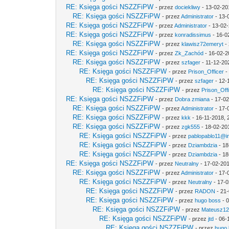
RE: Księga gości NSZZFiPW
- przez
dociekliwy
- 13-02-20
RE: Księga gości NSZZFiPW
- przez
Administrator
- 13-
RE: Księga gości NSZZFiPW
- przez
Administrator
- 13-02-
RE: Księga gości NSZZFiPW
- przez
konradissimus
- 16-0
RE: Księga gości NSZZFiPW
- przez
klawisz72emeryt
- 
RE: Księga gości NSZZFiPW
- przez
Zk_Zachód
- 16-02-2
RE: Księga gości NSZZFiPW
- przez
szfager
- 11-12-20
RE: Księga gości NSZZFiPW
- przez
Prison_Officer
-
RE: Księga gości NSZZFiPW
- przez
szfager
- 12-
RE: Księga gości NSZZFiPW
- przez
Prison_Off
RE: Księga gości NSZZFiPW
- przez
Dobra zmiana
- 17-02
RE: Księga gości NSZZFiPW
- przez
Administrator
- 17-
RE: Księga gości NSZZFiPW
- przez
kkk
- 16-11-2018, 
RE: Księga gości NSZZFiPW
- przez
zgk555
- 18-02-20
RE: Księga gości NSZZFiPW
- przez
pablopablo11@int
RE: Księga gości NSZZFiPW
- przez
Dziambdzia
- 18
RE: Księga gości NSZZFiPW
- przez
Dziambdzia
- 18
RE: Księga gości NSZZFiPW
- przez
Neutralny
- 17-02-201
RE: Księga gości NSZZFiPW
- przez
Administrator
- 17-
RE: Księga gości NSZZFiPW
- przez
Neutralny
- 17-0
RE: Księga gości NSZZFiPW
- przez
RADON
- 21-
RE: Księga gości NSZZFiPW
- przez
hugo boss
- 0
RE: Księga gości NSZZFiPW
- przez
Mateusz1
RE: Księga gości NSZZFiPW
- przez
jtd
- 06-
RE: Księga gości NSZZFiPW
- przez
hugo