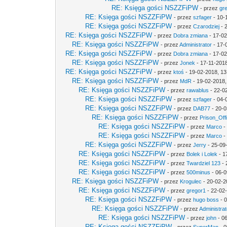
RE: Księga gości NSZZFiPW
- przez
gr
RE: Księga gości NSZZFiPW
- przez
szfager
- 10-
RE: Księga gości NSZZFiPW
- przez
Czarodziej
- 
RE: Księga gości NSZZFiPW
- przez
Dobra zmiana
- 17-02
RE: Księga gości NSZZFiPW
- przez
Administrator
- 17-
RE: Księga gości NSZZFiPW
- przez
Dobra zmiana
- 17-02
RE: Księga gości NSZZFiPW
- przez
Jonek
- 17-11-2018
RE: Księga gości NSZZFiPW
- przez
ktoś
- 19-02-2018, 13
RE: Księga gości NSZZFiPW
- przez
MdR
- 19-02-2018,
RE: Księga gości NSZZFiPW
- przez
rawablus
- 22-0
RE: Księga gości NSZZFiPW
- przez
szfager
- 04-
RE: Księga gości NSZZFiPW
- przez
DAB77
- 20-0
RE: Księga gości NSZZFiPW
- przez
Prison_Off
RE: Księga gości NSZZFiPW
- przez
Marco
-
RE: Księga gości NSZZFiPW
- przez
Marco
-
RE: Księga gości NSZZFiPW
- przez
Jerry
- 25-09
RE: Księga gości NSZZFiPW
- przez
Bolek i Lolek
- 1
RE: Księga gości NSZZFiPW
- przez
Twardziel 123
- 
RE: Księga gości NSZZFiPW
- przez
500minus
- 06-0
RE: Księga gości NSZZFiPW
- przez
Krogulec
- 20-02-2
RE: Księga gości NSZZFiPW
- przez
gregor1
- 22-02
RE: Księga gości NSZZFiPW
- przez
hugo boss
- 0
RE: Księga gości NSZZFiPW
- przez
Administrat
RE: Księga gości NSZZFiPW
- przez
john
- 0
RE: Księga gości NSZZFiPW