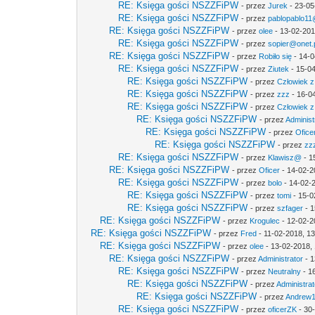
RE: Księga gości NSZZFiPW
- przez
Jurek
- 23-05
RE: Księga gości NSZZFiPW
- przez
pablopablo11@
RE: Księga gości NSZZFiPW
- przez
olee
- 13-02-201
RE: Księga gości NSZZFiPW
- przez
sopier@onet.
RE: Księga gości NSZZFiPW
- przez
Robiło się
- 14-0
RE: Księga gości NSZZFiPW
- przez
Ziutek
- 15-04
RE: Księga gości NSZZFiPW
- przez
Człowiek z
RE: Księga gości NSZZFiPW
- przez
zzz
- 16-0
RE: Księga gości NSZZFiPW
- przez
Człowiek z
RE: Księga gości NSZZFiPW
- przez
Administ
RE: Księga gości NSZZFiPW
- przez
Ofice
RE: Księga gości NSZZFiPW
- przez
zz
RE: Księga gości NSZZFiPW
- przez
Klawisz@
- 1
RE: Księga gości NSZZFiPW
- przez
Oficer
- 14-02-2
RE: Księga gości NSZZFiPW
- przez
bolo
- 14-02-
RE: Księga gości NSZZFiPW
- przez
tomi
- 15-0
RE: Księga gości NSZZFiPW
- przez
szfager
- 1
RE: Księga gości NSZZFiPW
- przez
Krogulec
- 12-02-2
RE: Księga gości NSZZFiPW
- przez
Fred
- 11-02-2018, 1
RE: Księga gości NSZZFiPW
- przez
olee
- 13-02-2018,
RE: Księga gości NSZZFiPW
- przez
Administrator
- 1
RE: Księga gości NSZZFiPW
- przez
Neutralny
- 1
RE: Księga gości NSZZFiPW
- przez
Administrat
RE: Księga gości NSZZFiPW
- przez
Andrew
RE: Księga gości NSZZFiPW
- przez
oficerZK
- 30