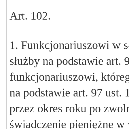
Art. 102.
1. Funkcjonariuszowi w s
s
ł
u
ż
by na podstawie art. 9
funkcjonariuszowi, które
na podstawie art. 97 ust. 
przez okres roku po zwol
ś
wiadczenie pieni
ęż
ne w