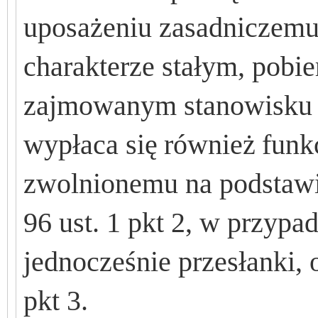
uposa
ż
eniu zasadniczemu
charakterze sta
ł
ym, pobie
zajmowanym stanowisku 
wyp
ł
aca si
ę
równie
ż
funk
zwolnionemu na podstawie
96 ust. 1 pkt 2, w przyp
jednocze
ś
nie przes
ł
anki, 
pkt 3.