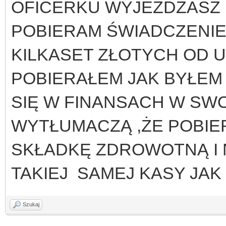
OFICERKU WYJEŻDŻASZ 
POBIERAM ŚWIADCZENIE
KILKASET ZŁOTYCH OD U
POBIERAŁEM JAK BYŁEM 
SIĘ W FINANSACH W SWO
WYTŁUMACZĄ ,ŻE POBIE
SKŁADKĘ ZDROWOTNĄ I N
TAKIEJ SAMEJ KASY JAK
Szukaj