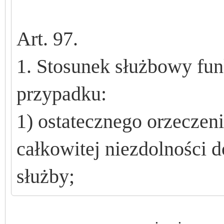
Art. 97.
1. Stosunek s
ł
u
ż
bowy fun
przypadku:
1) ostatecznego orzeczen
ca
ł
kowitej niezdolno
ś
ci d
s
ł
u
ż
by;
CO 