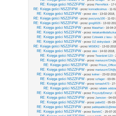
RE: Księga gości NSZZFiPW
- przez
PierreNick
- 17-
RE: Księga gości NSZZFiPW
- przez
konradissimus
- 11-0
RE: Księga gości NSZZFiPW
- przez
olee
- 13-02-2018,
RE: Księga gości NSZZFiPW
- przez
puszysty100
- 11-02-
RE: Księga gości NSZZFiPW
- przez
greg0026
- 13-02-201
RE: Księga gości NSZZFiPW
- przez
MataHari
- 16-04-2
RE: Księga gości NSZZFiPW
- przez
nietakamllodafszk
RE: Księga gości NSZZFiPW
- przez
Człowiek z lasu
- 1
RE: Księga gości NSZZFiPW
- przez
OZ dolnyslask
- 28
RE: Księga gości NSZZFiPW
- przez
MISIEK2
- 13-02-2018
RE: Księga gości NSZZFiPW
- przez
olee
- 14-02-2018, 
RE: Księga gości NSZZFiPW
- przez
Twardziel 123
- 
RE: Księga gości NSZZFiPW
- przez
mariuszm724@g
RE: Księga gości NSZZFiPW
- przez
Prison_Office
RE: Księga gości NSZZFiPW
- przez
mariuszm724@g
RE: Księga gości NSZZFiPW
- przez
kelner
- 23-02-201
RE: Księga gości NSZZFiPW
- przez
szfager
- 03-09-
RE: Księga gości NSZZFiPW
- przez
tomash473
- 27
RE: Księga gości NSZZFiPW
- przez
rafalek oddzi
RE: Księga gości NSZZFiPW
- przez
PrzyszłyEmeryt
- 
RE: Księga gości NSZZFiPW
- przez
Jamcion
- 04-03
RE: Księga gości NSZZFiPW
- przez
pabel32
- 05-03
RE: Księga gości NSZZFiPW
- przez
pablopablo11@inter
RE: Księga gości NSZZFiPW
- przez
BartekC
- 25-07-20