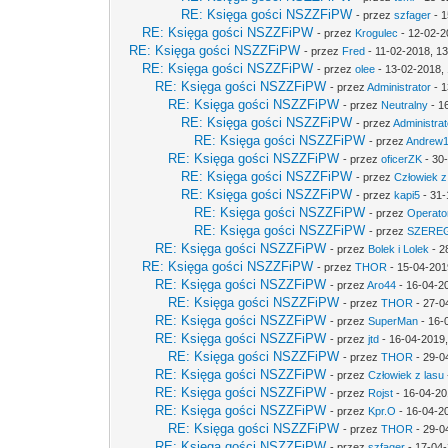
RE: Księga gości NSZZFiPW
- przez
szfager
- 1
RE: Księga gości NSZZFiPW
- przez
Krogulec
- 12-02-2
RE: Księga gości NSZZFiPW
- przez
Fred
- 11-02-2018, 1
RE: Księga gości NSZZFiPW
- przez
olee
- 13-02-2018,
RE: Księga gości NSZZFiPW
- przez
Administrator
- 1
RE: Księga gości NSZZFiPW
- przez
Neutralny
- 1
RE: Księga gości NSZZFiPW
- przez
Administrat
RE: Księga gości NSZZFiPW
- przez
Andrew
RE: Księga gości NSZZFiPW
- przez
oficerZK
- 30
RE: Księga gości NSZZFiPW
- przez
Człowiek z
RE: Księga gości NSZZFiPW
- przez
kapi5
- 31-
RE: Księga gości NSZZFiPW
- przez
Operato
RE: Księga gości NSZZFiPW
- przez
SZERE
RE: Księga gości NSZZFiPW
- przez
Bolek i Lolek
- 2
RE: Księga gości NSZZFiPW
- przez
THOR
- 15-04-201
RE: Księga gości NSZZFiPW
- przez
Aro44
- 16-04-2
RE: Księga gości NSZZFiPW
- przez
THOR
- 27-0
RE: Księga gości NSZZFiPW
- przez
SuperMan
- 16-
RE: Księga gości NSZZFiPW
- przez
jtd
- 16-04-2019,
RE: Księga gości NSZZFiPW
- przez
THOR
- 29-0
RE: Księga gości NSZZFiPW
- przez
Człowiek z lasu
RE: Księga gości NSZZFiPW
- przez
Rojst
- 16-04-20
RE: Księga gości NSZZFiPW
- przez
Kpr.O
- 16-04-2
RE: Księga gości NSZZFiPW
- przez
THOR
- 29-0
RE: Księga gości NSZZFiPW
- przez
szfager
- 17-04-