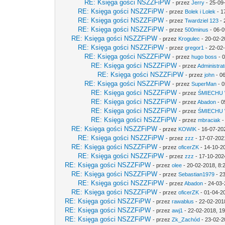
RE: Księga gości NSZZFiPW
- przez
Jerry
- 25-09
RE: Księga gości NSZZFiPW
- przez
Bolek i Lolek
- 1
RE: Księga gości NSZZFiPW
- przez
Twardziel 123
- 
RE: Księga gości NSZZFiPW
- przez
500minus
- 06-0
RE: Księga gości NSZZFiPW
- przez
Krogulec
- 20-02-2
RE: Księga gości NSZZFiPW
- przez
gregor1
- 22-02
RE: Księga gości NSZZFiPW
- przez
hugo boss
- 0
RE: Księga gości NSZZFiPW
- przez
Administrat
RE: Księga gości NSZZFiPW
- przez
john
- 0
RE: Księga gości NSZZFiPW
- przez
SuperMan
- 0
RE: Księga gości NSZZFiPW
- przez
ŚMIECHU
RE: Księga gości NSZZFiPW
- przez
Abadon
- 0
RE: Księga gości NSZZFiPW
- przez
ŚMIECHU
RE: Księga gości NSZZFiPW
- przez
mbraciak
-
RE: Księga gości NSZZFiPW
- przez
KOWIK
- 16-07-20
RE: Księga gości NSZZFiPW
- przez
zzz
- 17-07-202
RE: Księga gości NSZZFiPW
- przez
oficerZK
- 14-10-2
RE: Księga gości NSZZFiPW
- przez
zzz
- 17-10-202
RE: Księga gości NSZZFiPW
- przez
olee
- 20-02-2018, 8:
RE: Księga gości NSZZFiPW
- przez
Sebastian1979
- 2
RE: Księga gości NSZZFiPW
- przez
Abadon
- 24-03-
RE: Księga gości NSZZFiPW
- przez
oficerZK
- 01-04-2
RE: Księga gości NSZZFiPW
- przez
rawablus
- 22-02-201
RE: Księga gości NSZZFiPW
- przez
awj1
- 22-02-2018, 19
RE: Księga gości NSZZFiPW
- przez
Zk_Zachód
- 23-02-2