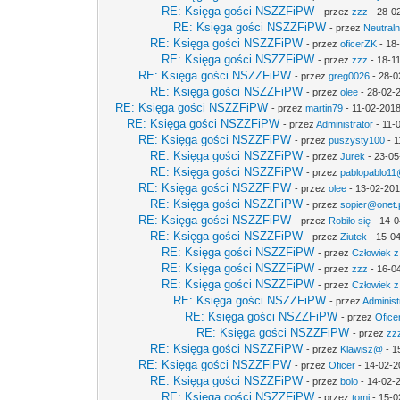
RE: Księga gości NSZZFiPW
- przez
zzz
- 28-0
RE: Księga gości NSZZFiPW
- przez
Neutral
RE: Księga gości NSZZFiPW
- przez
oficerZK
- 18
RE: Księga gości NSZZFiPW
- przez
zzz
- 18-1
RE: Księga gości NSZZFiPW
- przez
greg0026
- 28-0
RE: Księga gości NSZZFiPW
- przez
olee
- 28-02-
RE: Księga gości NSZZFiPW
- przez
martin79
- 11-02-2018
RE: Księga gości NSZZFiPW
- przez
Administrator
- 11-
RE: Księga gości NSZZFiPW
- przez
puszysty100
- 1
RE: Księga gości NSZZFiPW
- przez
Jurek
- 23-05
RE: Księga gości NSZZFiPW
- przez
pablopablo11@
RE: Księga gości NSZZFiPW
- przez
olee
- 13-02-201
RE: Księga gości NSZZFiPW
- przez
sopier@onet.
RE: Księga gości NSZZFiPW
- przez
Robiło się
- 14-0
RE: Księga gości NSZZFiPW
- przez
Ziutek
- 15-04
RE: Księga gości NSZZFiPW
- przez
Człowiek z
RE: Księga gości NSZZFiPW
- przez
zzz
- 16-0
RE: Księga gości NSZZFiPW
- przez
Człowiek z
RE: Księga gości NSZZFiPW
- przez
Administ
RE: Księga gości NSZZFiPW
- przez
Ofice
RE: Księga gości NSZZFiPW
- przez
zz
RE: Księga gości NSZZFiPW
- przez
Klawisz@
- 1
RE: Księga gości NSZZFiPW
- przez
Oficer
- 14-02-2
RE: Księga gości NSZZFiPW
- przez
bolo
- 14-02-
RE: Księga gości NSZZFiPW
- przez
tomi
- 15-0