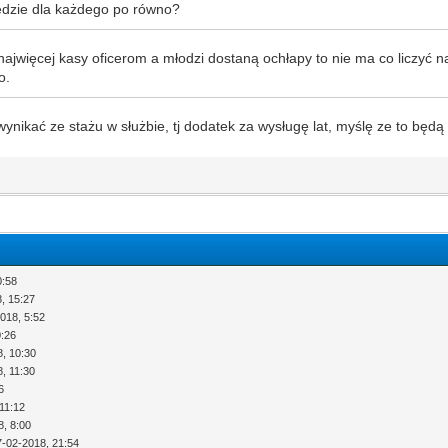
dzie dla każdego po równo?
najwięcej kasy oficerom a młodzi dostaną ochłapy to nie ma co liczyć na
o.
ynikać ze stażu w służbie, tj dodatek za wysługę lat, myślę ze to będ
0:58
, 15:27
018, 5:52
0:26
8, 10:30
, 11:30
6
11:12
8, 8:00
7-02-2018, 21:54