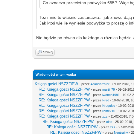
Co oznacza przeciętna podwyżka 655? Więc bę
Też mnie to właśnie zastanawia... jak znowu dają 
Jak ktoś wie ile wyniesie podwyżka to proszę o inf
Nie będzie po równo dla każdego a różnica będzie w
Szukaj
Wiadomości w tym wątku
Księga gości NSZZFiPW
- przez
Administrator
- 09-02-2018, 1
RE: Księga gości NSZZFiPW
- przez
martin79
- 09-02-2018
RE: Księga gości NSZZFiPW
- przez
iwoneo1991
- 10-02-2
RE: Księga gości NSZZFiPW
- przez
Fred
- 10-02-2018, 1
RE: Księga gości NSZZFiPW
- przez
Krogulec
- 10-02-201
RE: Księga gości NSZZFiPW
- przez
remek10
- 10-02-2018
RE: Księga gości NSZZFiPW
- przez
zzz
- 11-02-2018, 7:5
RE: Księga gości NSZZFiPW
- przez
olee
- 25-02-2018, 
RE: Księga gości NSZZFiPW
- przez
zzz
- 27-02-201
RE: Księga gości NSZZFiPW
- przez
Neutralny
- 2