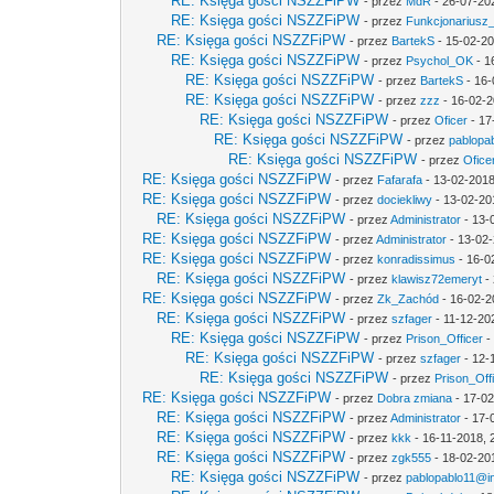
RE: Księga gości NSZZFiPW
- przez
MdR
- 26-07-20
RE: Księga gości NSZZFiPW
- przez
Funkcjonariusz
RE: Księga gości NSZZFiPW
- przez
BartekS
- 15-02-20
RE: Księga gości NSZZFiPW
- przez
Psychol_OK
- 1
RE: Księga gości NSZZFiPW
- przez
BartekS
- 16-
RE: Księga gości NSZZFiPW
- przez
zzz
- 16-02-2
RE: Księga gości NSZZFiPW
- przez
Oficer
- 17
RE: Księga gości NSZZFiPW
- przez
pablopab
RE: Księga gości NSZZFiPW
- przez
Ofice
RE: Księga gości NSZZFiPW
- przez
Fafarafa
- 13-02-2018
RE: Księga gości NSZZFiPW
- przez
dociekliwy
- 13-02-20
RE: Księga gości NSZZFiPW
- przez
Administrator
- 13-
RE: Księga gości NSZZFiPW
- przez
Administrator
- 13-02-
RE: Księga gości NSZZFiPW
- przez
konradissimus
- 16-0
RE: Księga gości NSZZFiPW
- przez
klawisz72emeryt
- 
RE: Księga gości NSZZFiPW
- przez
Zk_Zachód
- 16-02-2
RE: Księga gości NSZZFiPW
- przez
szfager
- 11-12-20
RE: Księga gości NSZZFiPW
- przez
Prison_Officer
-
RE: Księga gości NSZZFiPW
- przez
szfager
- 12-
RE: Księga gości NSZZFiPW
- przez
Prison_Off
RE: Księga gości NSZZFiPW
- przez
Dobra zmiana
- 17-02
RE: Księga gości NSZZFiPW
- przez
Administrator
- 17-
RE: Księga gości NSZZFiPW
- przez
kkk
- 16-11-2018, 
RE: Księga gości NSZZFiPW
- przez
zgk555
- 18-02-20
RE: Księga gości NSZZFiPW
- przez
pablopablo11@int