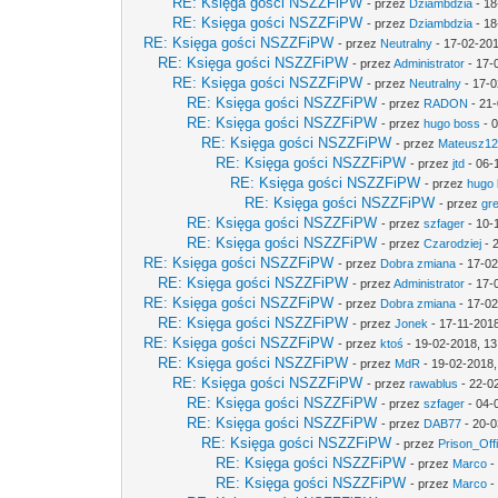
RE: Księga gości NSZZFiPW
- przez
Dziambdzia
- 18
RE: Księga gości NSZZFiPW
- przez
Dziambdzia
- 18
RE: Księga gości NSZZFiPW
- przez
Neutralny
- 17-02-201
RE: Księga gości NSZZFiPW
- przez
Administrator
- 17-
RE: Księga gości NSZZFiPW
- przez
Neutralny
- 17-0
RE: Księga gości NSZZFiPW
- przez
RADON
- 21-
RE: Księga gości NSZZFiPW
- przez
hugo boss
- 0
RE: Księga gości NSZZFiPW
- przez
Mateusz1
RE: Księga gości NSZZFiPW
- przez
jtd
- 06-
RE: Księga gości NSZZFiPW
- przez
hugo
RE: Księga gości NSZZFiPW
- przez
gr
RE: Księga gości NSZZFiPW
- przez
szfager
- 10-
RE: Księga gości NSZZFiPW
- przez
Czarodziej
- 
RE: Księga gości NSZZFiPW
- przez
Dobra zmiana
- 17-02
RE: Księga gości NSZZFiPW
- przez
Administrator
- 17-
RE: Księga gości NSZZFiPW
- przez
Dobra zmiana
- 17-02
RE: Księga gości NSZZFiPW
- przez
Jonek
- 17-11-2018
RE: Księga gości NSZZFiPW
- przez
ktoś
- 19-02-2018, 13
RE: Księga gości NSZZFiPW
- przez
MdR
- 19-02-2018,
RE: Księga gości NSZZFiPW
- przez
rawablus
- 22-0
RE: Księga gości NSZZFiPW
- przez
szfager
- 04-
RE: Księga gości NSZZFiPW
- przez
DAB77
- 20-0
RE: Księga gości NSZZFiPW
- przez
Prison_Off
RE: Księga gości NSZZFiPW
- przez
Marco
-
RE: Księga gości NSZZFiPW
- przez
Marco
-