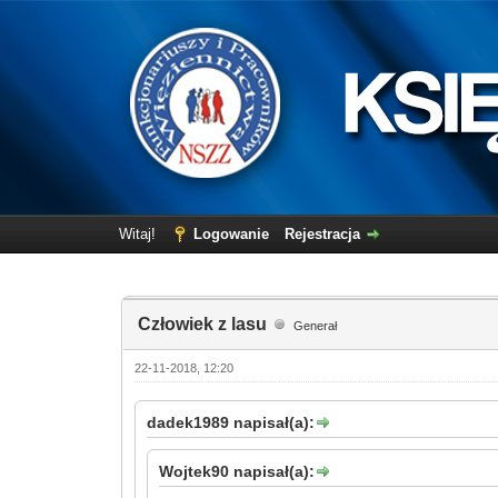
Witaj!
Logowanie
Rejestracja
Człowiek z lasu
Generał
22-11-2018, 12:20
dadek1989 napisał(a):
Wojtek90 napisał(a):