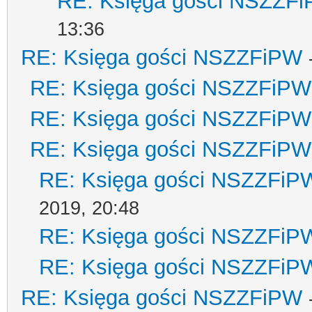
RE: Księga gości NSZZF
13:36
RE: Księga gości NSZZFiPW
RE: Księga gości NSZZFiPW
RE: Księga gości NSZZFiPW
RE: Księga gości NSZZFiPW
RE: Księga gości NSZZFiP
2019, 20:48
RE: Księga gości NSZZFiP
RE: Księga gości NSZZFiP
RE: Księga gości NSZZFiPW