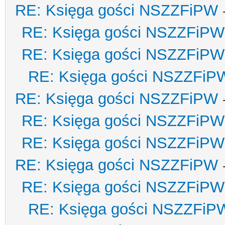
RE: Księga gości NSZZFiPW
RE: Księga gości NSZZFiPW
RE: Księga gości NSZZFiPW
RE: Księga gości NSZZFiP
RE: Księga gości NSZZFiPW
RE: Księga gości NSZZFiPW
RE: Księga gości NSZZFiPW
RE: Księga gości NSZZFiPW
RE: Księga gości NSZZFiPW
RE: Księga gości NSZZFiP