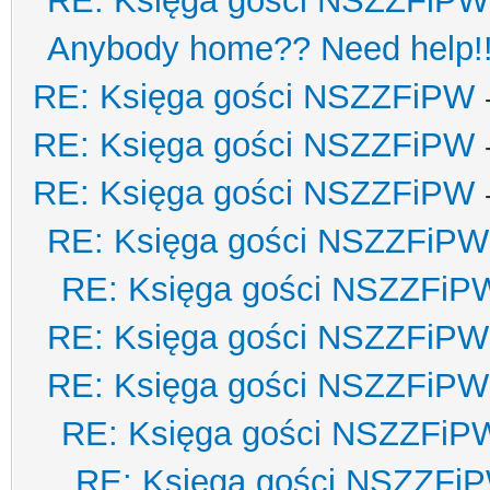
RE: Księga gości NSZZFiPW
Anybody home?? Need help!
RE: Księga gości NSZZFiPW
RE: Księga gości NSZZFiPW
RE: Księga gości NSZZFiPW
RE: Księga gości NSZZFiPW
RE: Księga gości NSZZFiP
RE: Księga gości NSZZFiPW
RE: Księga gości NSZZFiPW
RE: Księga gości NSZZFiP
RE: Księga gości NSZZFi