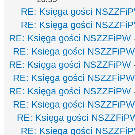
RE: Księga gości NSZZFi
RE: Księga gości NSZZFi
RE: Księga gości NSZZFiPW
RE: Księga gości NSZZFiPW
RE: Księga gości NSZZFiPW
RE: Księga gości NSZZFiPW
RE: Księga gości NSZZFiPW
RE: Księga gości NSZZFiPW
RE: Księga gości NSZZFiP
RE: Księga gości NSZZFi