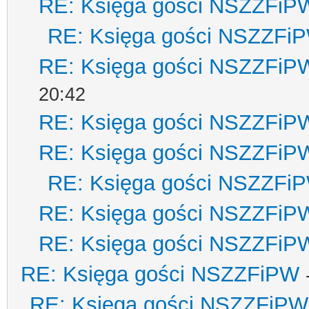
RE: Księga gości NSZZFiP
RE: Księga gości NSZZFi
RE: Księga gości NSZZFiP
20:42
RE: Księga gości NSZZFiP
RE: Księga gości NSZZFiP
RE: Księga gości NSZZFi
RE: Księga gości NSZZFiP
RE: Księga gości NSZZFiP
RE: Księga gości NSZZFiPW
RE: Księga gości NSZZFiPW