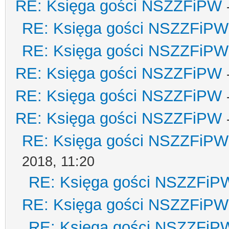
RE: Księga gości NSZZFiPW
RE: Księga gości NSZZFiPW
RE: Księga gości NSZZFiPW
RE: Księga gości NSZZFiPW
RE: Księga gości NSZZFiPW
RE: Księga gości NSZZFiPW
RE: Księga gości NSZZFiPW
2018, 11:20
RE: Księga gości NSZZFiP
RE: Księga gości NSZZFiPW
RE: Księga gości NSZZFiP