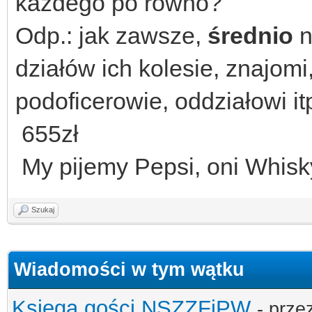
każdego po równo?
Odp.: jak zawsze,
średnio
n
działów ich kolesie, znajom
podoficerowie, oddziałowi itp
655zł
My pijemy Pepsi, oni Whisky
Szukaj
Wiadomości w tym wątku
Księga gości NSZZFiPW
- prze