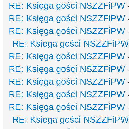
RE: Księga gości NSZZFiPW
RE: Księga gości NSZZFiPW
RE: Księga gości NSZZFiPW
RE: Księga gości NSZZFiPW
RE: Księga gości NSZZFiPW
RE: Księga gości NSZZFiPW
RE: Księga gości NSZZFiPW
RE: Księga gości NSZZFiPW
RE: Księga gości NSZZFiPW
RE: Księga gości NSZZFiPW