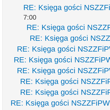
RE: Księga gości NSZZ
7:00
RE: Księga gości NSZZ
RE: Księga gości NSZ
RE: Księga gości NSZZFi
RE: Księga gości NSZZFiP
RE: Księga gości NSZZFi
RE: Księga gości NSZZF
RE: Księga gości NSZZF
RE: Księga gości NSZZFiPW