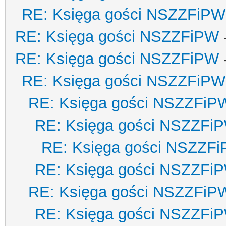
RE: Księga gości NSZZFiPW
RE: Księga gości NSZZFiPW
RE: Księga gości NSZZFiPW
RE: Księga gości NSZZFiPW
RE: Księga gości NSZZFiP
RE: Księga gości NSZZFi
RE: Księga gości NSZZF
RE: Księga gości NSZZFi
RE: Księga gości NSZZFiP
RE: Księga gości NSZZFi