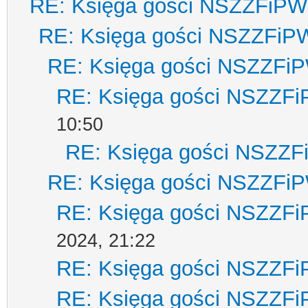
RE: Księga gości NSZZFiPW
RE: Księga gości NSZZFiP
RE: Księga gości NSZZFi
RE: Księga gości NSZZF
10:50
RE: Księga gości NSZZ
RE: Księga gości NSZZFi
RE: Księga gości NSZZF
2024, 21:22
RE: Księga gości NSZZF
RE: Księga gości NSZZF