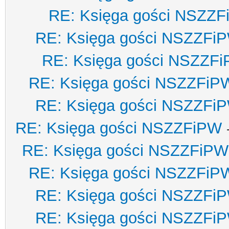
RE: Księga gości NSZZ
RE: Księga gości NSZZFi
RE: Księga gości NSZZF
RE: Księga gości NSZZFiP
RE: Księga gości NSZZFi
RE: Księga gości NSZZFiPW
RE: Księga gości NSZZFiPW
RE: Księga gości NSZZFiP
RE: Księga gości NSZZFi
RE: Księga gości NSZZFi