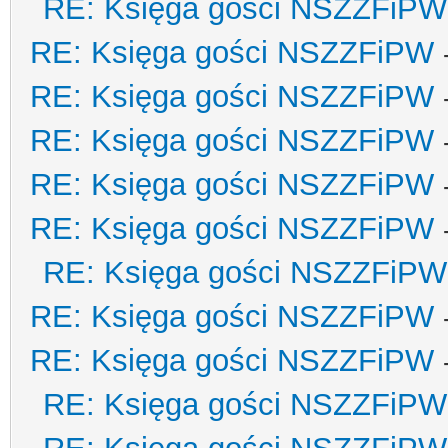
RE: Księga gości NSZZFiPW
RE: Księga gości NSZZFiPW
RE: Księga gości NSZZFiPW
RE: Księga gości NSZZFiPW
RE: Księga gości NSZZFiPW
RE: Księga gości NSZZFiPW
RE: Księga gości NSZZFiPW
RE: Księga gości NSZZFiPW
RE: Księga gości NSZZFiPW
RE: Księga gości NSZZFiPW