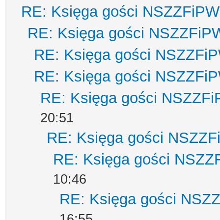
RE: Księga gości NSZZFiPW
RE: Księga gości NSZZFiP
RE: Księga gości NSZZFi
RE: Księga gości NSZZFi
RE: Księga gości NSZZF
20:51
RE: Księga gości NSZZ
RE: Księga gości NSZZ
10:46
RE: Księga gości NSZ
16:55