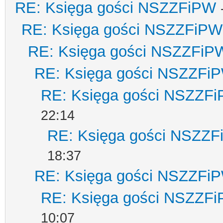
RE: Księga gości NSZZFiPW
RE: Księga gości NSZZFiPW
RE: Księga gości NSZZFiP
RE: Księga gości NSZZFi
RE: Księga gości NSZZF
22:14
RE: Księga gości NSZZ
18:37
RE: Księga gości NSZZFi
RE: Księga gości NSZZF
10:07