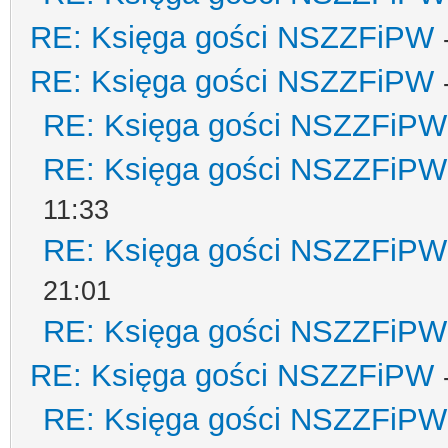
RE: Księga gości NSZZFiPW
RE: Księga gości NSZZFiPW
RE: Księga gości NSZZFiPW
RE: Księga gości NSZZFiPW
11:33
RE: Księga gości NSZZFiPW
21:01
RE: Księga gości NSZZFiPW
RE: Księga gości NSZZFiPW
RE: Księga gości NSZZFiPW