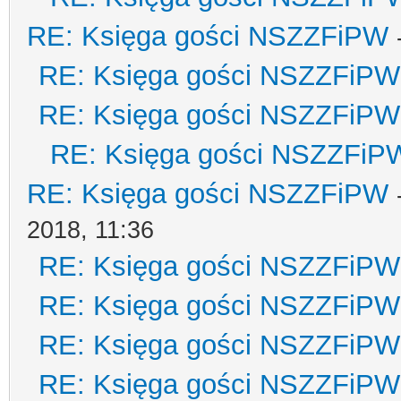
RE: Księga gości NSZZFiPW
RE: Księga gości NSZZFiPW
RE: Księga gości NSZZFiPW
RE: Księga gości NSZZFiP
RE: Księga gości NSZZFiPW
2018, 11:36
RE: Księga gości NSZZFiPW
RE: Księga gości NSZZFiPW
RE: Księga gości NSZZFiPW
RE: Księga gości NSZZFiPW