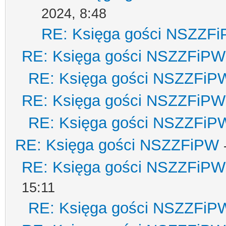
2024, 8:48
RE: Księga gości NSZZF
RE: Księga gości NSZZFiPW
RE: Księga gości NSZZFiP
RE: Księga gości NSZZFiPW
RE: Księga gości NSZZFiP
RE: Księga gości NSZZFiPW
RE: Księga gości NSZZFiPW
15:11
RE: Księga gości NSZZFiP