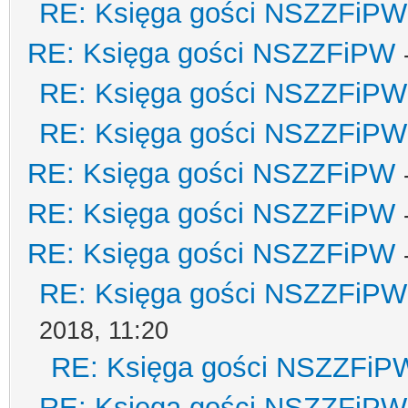
RE: Księga gości NSZZFiPW
RE: Księga gości NSZZFiPW
RE: Księga gości NSZZFiPW
RE: Księga gości NSZZFiPW
RE: Księga gości NSZZFiPW
RE: Księga gości NSZZFiPW
RE: Księga gości NSZZFiPW
RE: Księga gości NSZZFiPW
2018, 11:20
RE: Księga gości NSZZFiP
RE: Księga gości NSZZFiPW