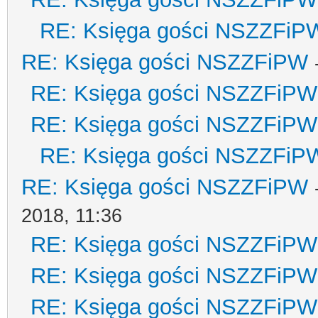
RE: Księga gości NSZZFiP
RE: Księga gości NSZZFiPW
RE: Księga gości NSZZFiPW
RE: Księga gości NSZZFiPW
RE: Księga gości NSZZFiP
RE: Księga gości NSZZFiPW
2018, 11:36
RE: Księga gości NSZZFiPW
RE: Księga gości NSZZFiPW
RE: Księga gości NSZZFiPW