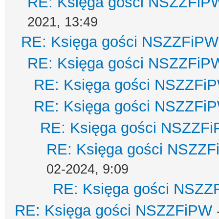
RE: Księga gości NSZZFiP
2021, 13:49
RE: Księga gości NSZZFiPW
RE: Księga gości NSZZFiP
RE: Księga gości NSZZFi
RE: Księga gości NSZZFi
RE: Księga gości NSZZF
RE: Księga gości NSZZ
02-2024, 9:09
RE: Księga gości NSZZ
RE: Księga gości NSZZFiPW