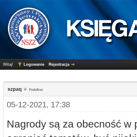
Witaj!
Logowanie
Rejestracja
szpaq
Podoficer
05-12-2021, 17:38
Nagrody są za obecność w p