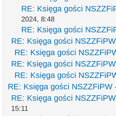
RE: Księga gości NSZZF
2024, 8:48
RE: Księga gości NSZZF
RE: Księga gości NSZZFiPW
RE: Księga gości NSZZFiP
RE: Księga gości NSZZFiPW
RE: Księga gości NSZZFiP
RE: Księga gości NSZZFiPW
RE: Księga gości NSZZFiPW
15:11