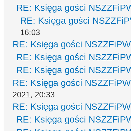
RE: Księga gości NSZZFiP
RE: Księga gości NSZZFi
16:03
RE: Księga gości NSZZFiPW
RE: Księga gości NSZZFiP
RE: Księga gości NSZZFiP
RE: Księga gości NSZZFiPW
2021, 20:33
RE: Księga gości NSZZFiPW
RE: Księga gości NSZZFiP