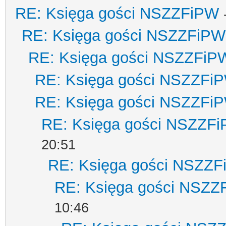
RE: Księga gości NSZZFiPW
RE: Księga gości NSZZFiPW
RE: Księga gości NSZZFiP
RE: Księga gości NSZZFi
RE: Księga gości NSZZFi
RE: Księga gości NSZZF
20:51
RE: Księga gości NSZZ
RE: Księga gości NSZZ
10:46