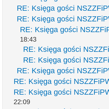
RE: Księga gości NSZZFi
RE: Księga gości NSZZFi
RE: Księga gości NSZZF
18:43
RE: Księga gości NSZZ
RE: Księga gości NSZZ
RE: Księga gości NSZZFi
RE: Księga gości NSZZFiP
RE: Księga gości NSZZFiP
22:09