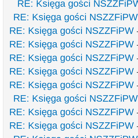
RE: Księga gości NSZZFiP
RE: Księga gości NSZZFiPW
RE: Księga gości NSZZFiPW
RE: Księga gości NSZZFiPW
RE: Księga gości NSZZFiPW
RE: Księga gości NSZZFiPW
RE: Księga gości NSZZFiPW
RE: Księga gości NSZZFiPW
RE: Księga gości NSZZFiPW
RE: Księga gości NSZZFiPW