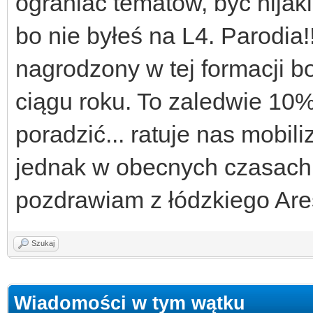
ograniać tematów, być nijak
bo nie byłeś na L4. Parodia!
nagrodzony w tej formacji bo
ciągu roku. To zaledwie 10
poradzić... ratuje nas mobil
jednak w obecnych czasach t
pozdrawiam z łódzkiego Are
Szukaj
Wiadomości w tym wątku