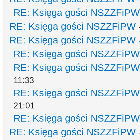
RE: Księga gości NSZZFiPW
RE: Księga gości NSZZFiPW
RE: Księga gości NSZZFiPW
RE: Księga gości NSZZFiPW
RE: Księga gości NSZZFiPW
11:33
RE: Księga gości NSZZFiPW
21:01
RE: Księga gości NSZZFiPW
RE: Księga gości NSZZFiPW