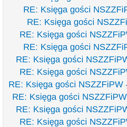
RE: Księga gości NSZZF
RE: Księga gości NSZZ
RE: Księga gości NSZZFi
RE: Księga gości NSZZF
RE: Księga gości NSZZFiP
RE: Księga gości NSZZFi
RE: Księga gości NSZZFiPW
RE: Księga gości NSZZFiPW
RE: Księga gości NSZZFiP
RE: Księga gości NSZZFi