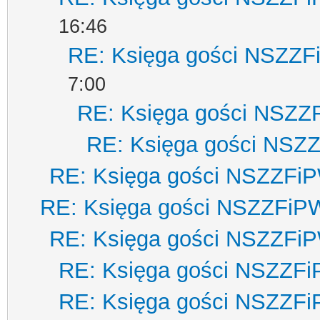
16:46
RE: Księga gości NSZZ
7:00
RE: Księga gości NSZZ
RE: Księga gości NSZ
RE: Księga gości NSZZFi
RE: Księga gości NSZZFiP
RE: Księga gości NSZZFi
RE: Księga gości NSZZF
RE: Księga gości NSZZF