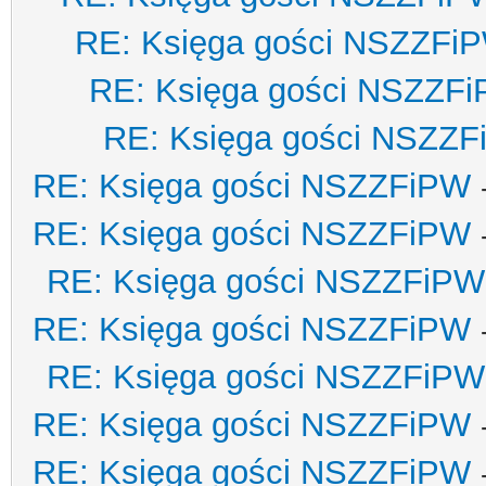
RE: Księga gości NSZZFi
RE: Księga gości NSZZF
RE: Księga gości NSZZ
RE: Księga gości NSZZFiPW
RE: Księga gości NSZZFiPW
RE: Księga gości NSZZFiPW
RE: Księga gości NSZZFiPW
RE: Księga gości NSZZFiPW
RE: Księga gości NSZZFiPW
RE: Księga gości NSZZFiPW