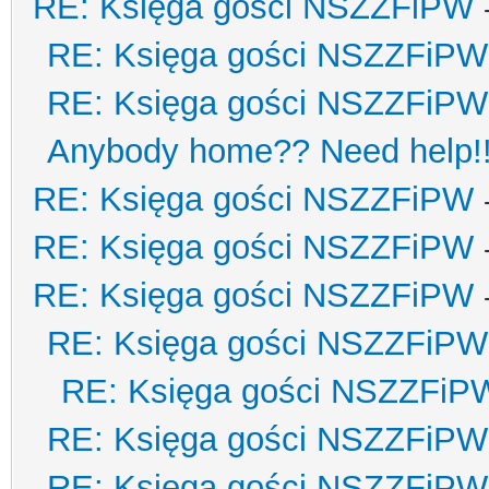
RE: Księga gości NSZZFiPW
RE: Księga gości NSZZFiPW
RE: Księga gości NSZZFiPW
Anybody home?? Need help!
RE: Księga gości NSZZFiPW
RE: Księga gości NSZZFiPW
RE: Księga gości NSZZFiPW
RE: Księga gości NSZZFiPW
RE: Księga gości NSZZFiP
RE: Księga gości NSZZFiPW
RE: Księga gości NSZZFiPW