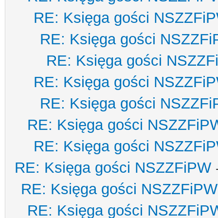
RE: Księga gości NSZZFi
RE: Księga gości NSZZF
RE: Księga gości NSZZ
RE: Księga gości NSZZFi
RE: Księga gości NSZZF
RE: Księga gości NSZZFiP
RE: Księga gości NSZZFi
RE: Księga gości NSZZFiPW
RE: Księga gości NSZZFiPW
RE: Księga gości NSZZFiP