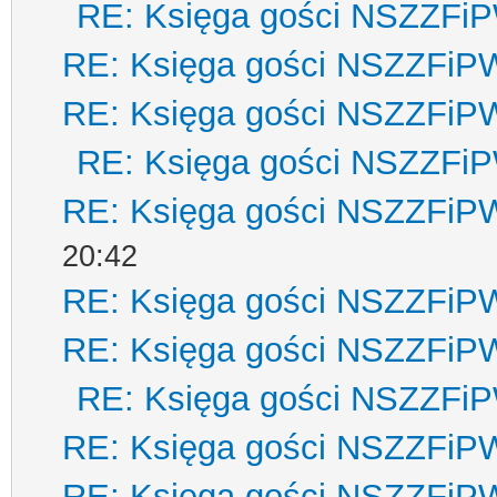
RE: Księga gości NSZZFi
RE: Księga gości NSZZFiP
RE: Księga gości NSZZFiP
RE: Księga gości NSZZFi
RE: Księga gości NSZZFiP
20:42
RE: Księga gości NSZZFiP
RE: Księga gości NSZZFiP
RE: Księga gości NSZZFi
RE: Księga gości NSZZFiP
RE: Księga gości NSZZFiP