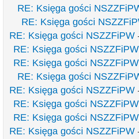
RE: Księga gości NSZZFiP
RE: Księga gości NSZZFi
RE: Księga gości NSZZFiPW
RE: Księga gości NSZZFiPW
RE: Księga gości NSZZFiPW
RE: Księga gości NSZZFiP
RE: Księga gości NSZZFiPW
RE: Księga gości NSZZFiPW
RE: Księga gości NSZZFiPW
RE: Księga gości NSZZFiPW