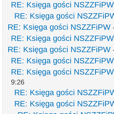
RE: Księga gości NSZZFiPW
RE: Księga gości NSZZFiP
RE: Księga gości NSZZFiPW
RE: Księga gości NSZZFiPW
RE: Księga gości NSZZFiPW
RE: Księga gości NSZZFiPW
RE: Księga gości NSZZFiPW
9:26
RE: Księga gości NSZZFiP
RE: Księga gości NSZZFiP