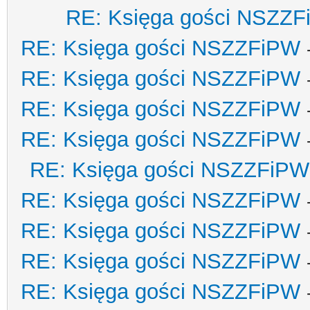
RE: Księga gości NSZZ
RE: Księga gości NSZZFiPW
RE: Księga gości NSZZFiPW
RE: Księga gości NSZZFiPW
RE: Księga gości NSZZFiPW
RE: Księga gości NSZZFiPW
RE: Księga gości NSZZFiPW
RE: Księga gości NSZZFiPW
RE: Księga gości NSZZFiPW
RE: Księga gości NSZZFiPW