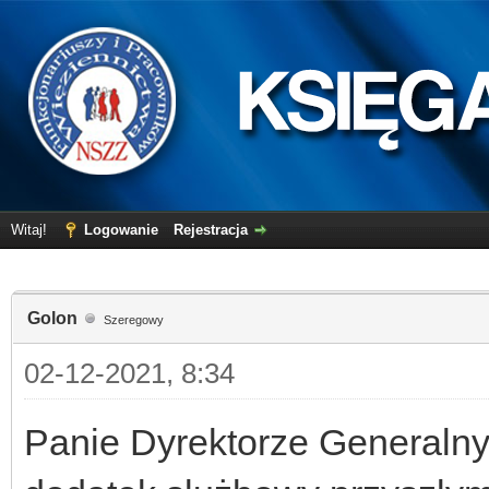
Witaj!
Logowanie
Rejestracja
Golon
Szeregowy
02-12-2021, 8:34
Panie Dyrektorze Generalny