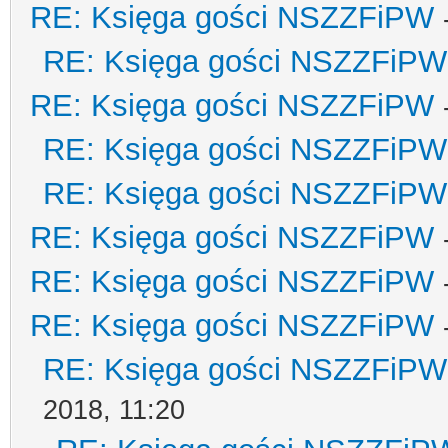
RE: Księga gości NSZZFiPW
RE: Księga gości NSZZFiPW
RE: Księga gości NSZZFiPW
RE: Księga gości NSZZFiPW
RE: Księga gości NSZZFiPW
RE: Księga gości NSZZFiPW
RE: Księga gości NSZZFiPW
RE: Księga gości NSZZFiPW
RE: Księga gości NSZZFiPW
2018, 11:20