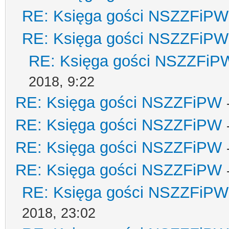
RE: Księga gości NSZZFiPW
RE: Księga gości NSZZFiPW
RE: Księga gości NSZZFiP
2018, 9:22
RE: Księga gości NSZZFiPW
RE: Księga gości NSZZFiPW
RE: Księga gości NSZZFiPW
RE: Księga gości NSZZFiPW
RE: Księga gości NSZZFiPW
2018, 23:02