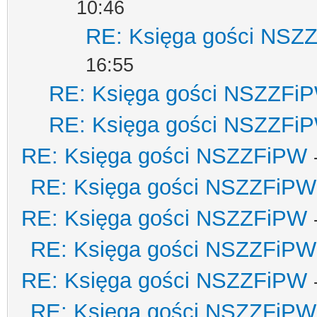
10:46
RE: Księga gości NSZ
16:55
RE: Księga gości NSZZFi
RE: Księga gości NSZZFi
RE: Księga gości NSZZFiPW
RE: Księga gości NSZZFiPW
RE: Księga gości NSZZFiPW
RE: Księga gości NSZZFiPW
RE: Księga gości NSZZFiPW
RE: Księga gości NSZZFiPW