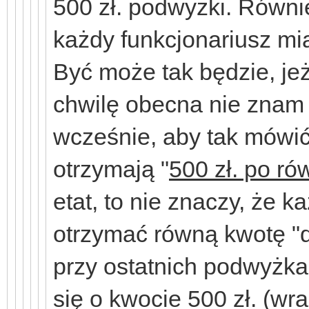
500 zł. podwyżki. Równie
każdy funkcjonariusz mi
Być może tak będzie, jeż
chwilę obecna nie znam 
wcześnie, aby tak mówić
otrzymają "
500 zł. po ró
etat, to nie znaczy, że 
otrzymać równą kwotę "d
przy ostatnich podwyżka
się o kwocie 500 zł. (wr