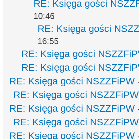
RE: Księga gości NSZZ
10:46
RE: Księga gości NSZ
16:55
RE: Księga gości NSZZFi
RE: Księga gości NSZZFi
RE: Księga gości NSZZFiPW
RE: Księga gości NSZZFiPW
RE: Księga gości NSZZFiPW
RE: Księga gości NSZZFiPW
RE: Księga gości NSZZFiPW