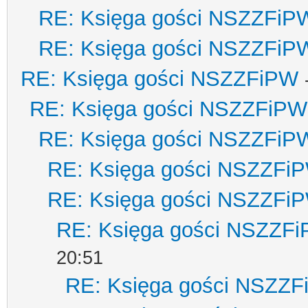
RE: Księga gości NSZZFiP
RE: Księga gości NSZZFiP
RE: Księga gości NSZZFiPW
RE: Księga gości NSZZFiPW
RE: Księga gości NSZZFiP
RE: Księga gości NSZZFi
RE: Księga gości NSZZFi
RE: Księga gości NSZZF
20:51
RE: Księga gości NSZZ