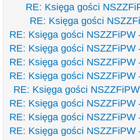
RE: Księga gości NSZZF
RE: Księga gości NSZZ
RE: Księga gości NSZZFiPW
RE: Księga gości NSZZFiPW
RE: Księga gości NSZZFiPW
RE: Księga gości NSZZFiPW
RE: Księga gości NSZZFiPW
RE: Księga gości NSZZFiPW
RE: Księga gości NSZZFiPW
RE: Księga gości NSZZFiPW