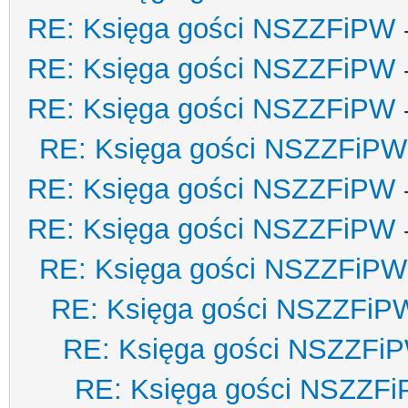
RE: Księga gości NSZZFiPW
RE: Księga gości NSZZFiPW
RE: Księga gości NSZZFiPW
RE: Księga gości NSZZFiPW
RE: Księga gości NSZZFiPW
RE: Księga gości NSZZFiPW
RE: Księga gości NSZZFiPW
RE: Księga gości NSZZFiP
RE: Księga gości NSZZFi
RE: Księga gości NSZZF