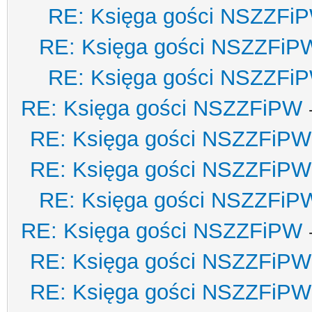
RE: Księga gości NSZZFi
RE: Księga gości NSZZFiP
RE: Księga gości NSZZFi
RE: Księga gości NSZZFiPW
RE: Księga gości NSZZFiPW
RE: Księga gości NSZZFiPW
RE: Księga gości NSZZFiP
RE: Księga gości NSZZFiPW
RE: Księga gości NSZZFiPW
RE: Księga gości NSZZFiPW