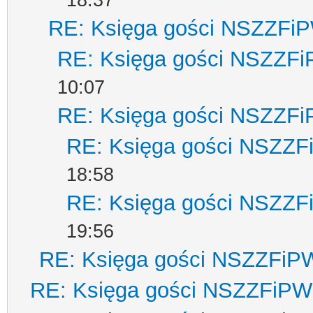
18:37
RE: Księga gości NSZZFi
RE: Księga gości NSZZF
10:07
RE: Księga gości NSZZF
RE: Księga gości NSZZ
18:58
RE: Księga gości NSZZ
19:56
RE: Księga gości NSZZFiP
RE: Księga gości NSZZFiPW