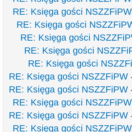
RE: Księga gości NSZZFiPW
RE: Księga gości NSZZFiP
RE: Księga gości NSZZFi
RE: Księga gości NSZZF
RE: Księga gości NSZZ
RE: Księga gości NSZZFiPW
RE: Księga gości NSZZFiPW
RE: Księga gości NSZZFiPW
RE: Księga gości NSZZFiPW
RE: Księga gości NSZZFiPW