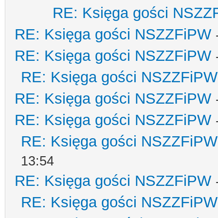
RE: Księga gości NSZZ
RE: Księga gości NSZZFiPW
RE: Księga gości NSZZFiPW
RE: Księga gości NSZZFiPW
RE: Księga gości NSZZFiPW
RE: Księga gości NSZZFiPW
RE: Księga gości NSZZFiPW
13:54
RE: Księga gości NSZZFiPW
RE: Księga gości NSZZFiPW