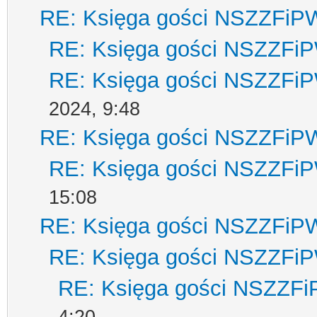
RE: Księga gości NSZZFiP
RE: Księga gości NSZZFi
RE: Księga gości NSZZFi
2024, 9:48
RE: Księga gości NSZZFiP
RE: Księga gości NSZZFi
15:08
RE: Księga gości NSZZFiP
RE: Księga gości NSZZFi
RE: Księga gości NSZZF