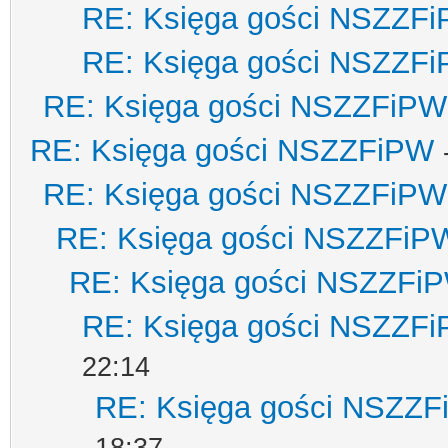
RE: Księga gości NSZZF
RE: Księga gości NSZZF
RE: Księga gości NSZZFiPW
RE: Księga gości NSZZFiPW
RE: Księga gości NSZZFiPW
RE: Księga gości NSZZFiP
RE: Księga gości NSZZFi
RE: Księga gości NSZZF
22:14
RE: Księga gości NSZZ