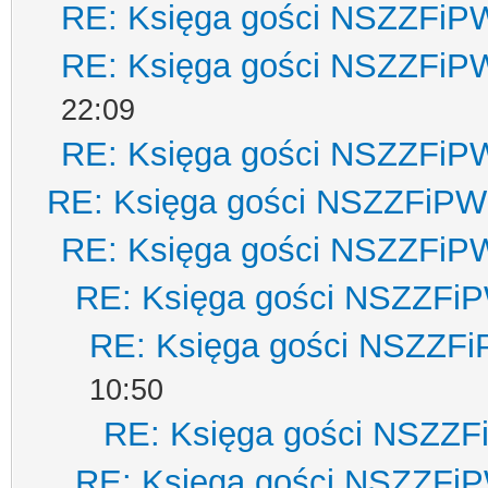
RE: Księga gości NSZZFiP
RE: Księga gości NSZZFiP
22:09
RE: Księga gości NSZZFiP
RE: Księga gości NSZZFiPW
RE: Księga gości NSZZFiP
RE: Księga gości NSZZFi
RE: Księga gości NSZZF
10:50
RE: Księga gości NSZZ
RE: Księga gości NSZZFi