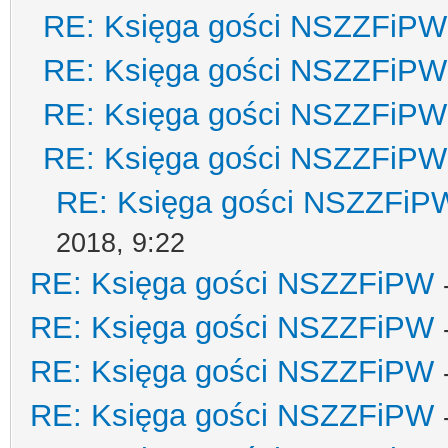
RE: Księga gości NSZZFiPW
RE: Księga gości NSZZFiPW
RE: Księga gości NSZZFiPW
RE: Księga gości NSZZFiPW
RE: Księga gości NSZZFiP
2018, 9:22
RE: Księga gości NSZZFiPW
RE: Księga gości NSZZFiPW
RE: Księga gości NSZZFiPW
RE: Księga gości NSZZFiPW