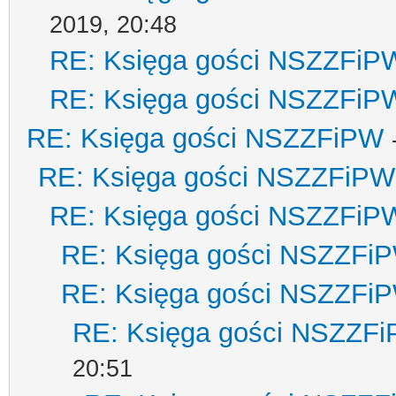
2019, 20:48
RE: Księga gości NSZZFiP
RE: Księga gości NSZZFiP
RE: Księga gości NSZZFiPW
RE: Księga gości NSZZFiPW
RE: Księga gości NSZZFiP
RE: Księga gości NSZZFi
RE: Księga gości NSZZFi
RE: Księga gości NSZZF
20:51