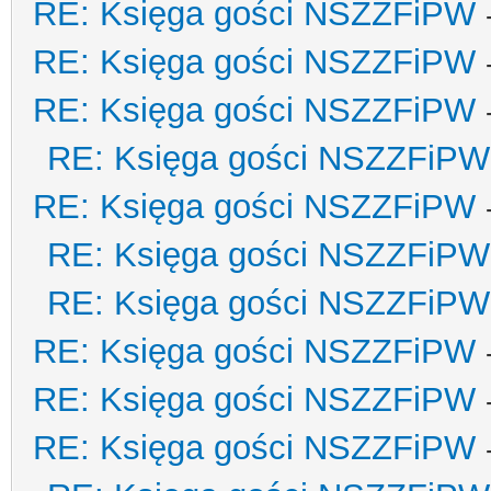
RE: Księga gości NSZZFiPW
RE: Księga gości NSZZFiPW
RE: Księga gości NSZZFiPW
RE: Księga gości NSZZFiPW
RE: Księga gości NSZZFiPW
RE: Księga gości NSZZFiPW
RE: Księga gości NSZZFiPW
RE: Księga gości NSZZFiPW
RE: Księga gości NSZZFiPW
RE: Księga gości NSZZFiPW