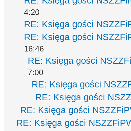
RE: Księga gości NSZZF
4:20
RE: Księga gości NSZZF
RE: Księga gości NSZZF
16:46
RE: Księga gości NSZZ
7:00
RE: Księga gości NSZZ
RE: Księga gości NSZ
RE: Księga gości NSZZFi
RE: Księga gości NSZZFiP