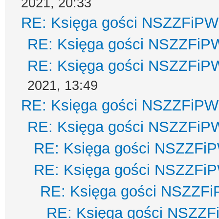
2021, 20:33
RE: Księga gości NSZZFiPW
RE: Księga gości NSZZFiP
RE: Księga gości NSZZFiP
2021, 13:49
RE: Księga gości NSZZFiPW
RE: Księga gości NSZZFiP
RE: Księga gości NSZZFi
RE: Księga gości NSZZFi
RE: Księga gości NSZZF
RE: Księga gości NSZZ