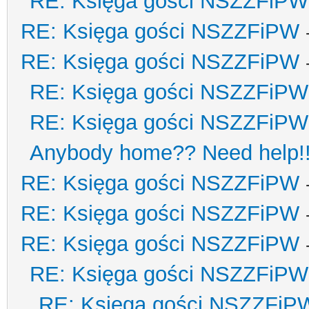
RE: Księga gości NSZZFiPW
RE: Księga gości NSZZFiPW
RE: Księga gości NSZZFiPW
RE: Księga gości NSZZFiPW
RE: Księga gości NSZZFiPW
Anybody home?? Need help!
RE: Księga gości NSZZFiPW
RE: Księga gości NSZZFiPW
RE: Księga gości NSZZFiPW
RE: Księga gości NSZZFiPW
RE: Księga gości NSZZFiP